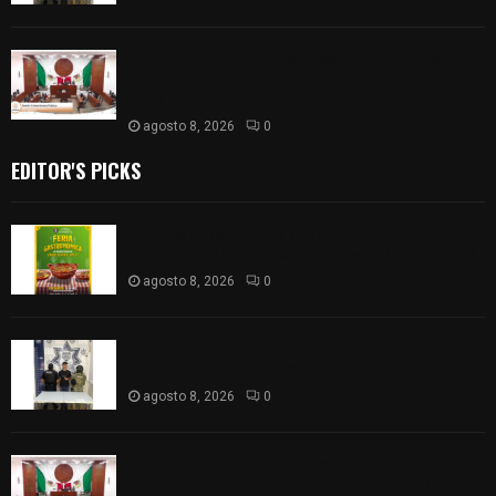
𝗔𝗣𝗥𝗢𝗕𝗔𝗗𝗔 | 𝗘𝗹 𝗖𝗼𝗻𝗴𝗿𝗲𝘀𝗼 𝗱𝗲 𝗧𝗹𝗮𝘅𝗰𝗮𝗹𝗮
𝗮𝘃𝗮𝗹𝗮 𝗹𝗮 𝗖𝘂𝗲𝗻𝘁𝗮 𝗣ú𝗯𝗹𝗶𝗰𝗮 𝟮𝟬𝟮𝟱 𝗱𝗲 𝗖𝗼𝗻𝘁𝗹𝗮 𝗱𝗲
𝗝𝘂𝗮𝗻 𝗖𝘂𝗮𝗺𝗮𝘁𝘇𝗶
agosto 8, 2026
0
EDITOR'S PICKS
Sabores y tradiciones se suman a la feria
Internacional del Arte Efímero y de la Dalia 2026
agosto 8, 2026
0
Detienen en Apizaco a joven por presunta
portación ilegal de arma de fuego
agosto 8, 2026
0
𝗔𝗣𝗥𝗢𝗕𝗔𝗗𝗔 | 𝗘𝗹 𝗖𝗼𝗻𝗴𝗿𝗲𝘀𝗼 𝗱𝗲 𝗧𝗹𝗮𝘅𝗰𝗮𝗹𝗮
𝗮𝘃𝗮𝗹𝗮 𝗹𝗮 𝗖𝘂𝗲𝗻𝘁𝗮 𝗣ú𝗯𝗹𝗶𝗰𝗮 𝟮𝟬𝟮𝟱 𝗱𝗲 𝗖𝗼𝗻𝘁𝗹𝗮 𝗱𝗲