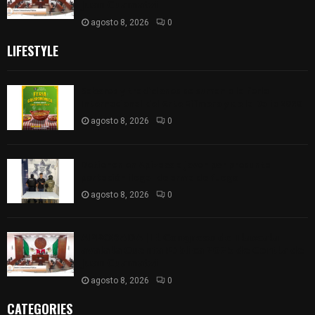
𝗝𝘂𝗮𝗻 𝗖𝘂𝗮𝗺𝗮𝘁𝘇𝗶
agosto 8, 2026
0
LIFESTYLE
Sabores y tradiciones se suman a la feria
Internacional del Arte Efímero y de la Dalia 2026
agosto 8, 2026
0
Detienen en Apizaco a joven por presunta
portación ilegal de arma de fuego
agosto 8, 2026
0
𝗔𝗣𝗥𝗢𝗕𝗔𝗗𝗔 | 𝗘𝗹 𝗖𝗼𝗻𝗴𝗿𝗲𝘀𝗼 𝗱𝗲 𝗧𝗹𝗮𝘅𝗰𝗮𝗹𝗮
𝗮𝘃𝗮𝗹𝗮 𝗹𝗮 𝗖𝘂𝗲𝗻𝘁𝗮 𝗣ú𝗯𝗹𝗶𝗰𝗮 𝟮𝟬𝟮𝟱 𝗱𝗲 𝗖𝗼𝗻𝘁𝗹𝗮 𝗱𝗲
𝗝𝘂𝗮𝗻 𝗖𝘂𝗮𝗺𝗮𝘁𝘇𝗶
agosto 8, 2026
0
CATEGORIES