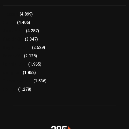
Tlaxcala
(4.899)
Policía
(4.406)
8 columnas
(4.287)
Región Sur
(3.347)
Región Oriente
(2.529)
Educación
(2.128)
Lo más leído
(1.965)
Congreso
(1.852)
Tlaxcala Capital
(1.536)
Política
(1.278)