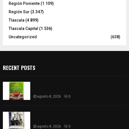
Región Poniente
(1.109)
Región Sur
(3.347)
Tlaxcala
(4.899)
Tlaxcala Capital
(1.536)
Uncategorized
(638)
RECENT POSTS
Sabores y tradiciones se suman a la feria
Internacional del Arte Efímero y de la Dalia 2026
agosto 8, 2026
0
Detienen en Apizaco a joven por presunta
portación ilegal de arma de fuego
agosto 8, 2026
0