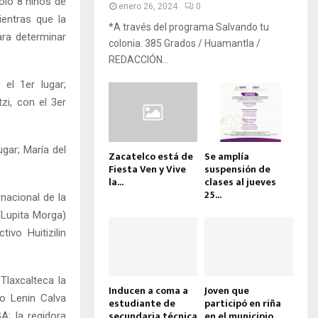
olo 8 niños de
enero 26, 2024
0
ientras que la
*A través del programa Salvando tu
ara determinar
colonia. 385 Grados / Huamantla /
REDACCIÓN...
el 1er lugar;
i, con el 3er
gar; María del
Zacatelco está de
Se amplía
Fiesta Ven y Vive
suspensión de
la...
clases al jueves
25...
nacional de la
(Lupita Morga)
vo Huitizilin
Tlaxcalteca la
Inducen a coma a
Joven que
o Lenin Calva
estudiante de
participó en riña
secundaria técnica
en el municipio...
A; la regidora