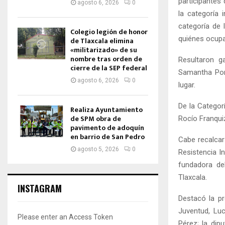
participantes
agosto 6, 2026
0
la categoría 
categoría de 
Colegio legión de honor
quiénes ocupar
de Tlaxcala elimina
«militarizado» de su
nombre tras orden de
Resultaron g
cierre de la SEP federal
Samantha Por
agosto 6, 2026
0
lugar.
De la Categor
Realiza Ayuntamiento
de SPM obra de
Rocío Franqui
pavimento de adoquín
en barrio de San Pedro
Cabe recalcar
agosto 5, 2026
0
Resistencia I
fundadora de
Tlaxcala.
INSTAGRAM
Destacó la pr
Juventud, Lu
Please enter an Access Token
Pérez; la dip