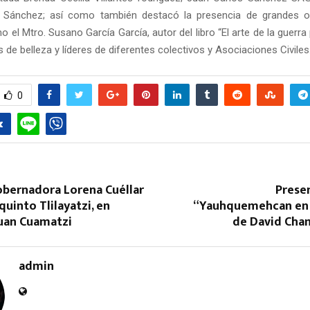
 Sánchez; así como también destacó la presencia de grandes o
o el Mtro. Susano García García, autor del libro “El arte de la guerra
as de belleza y líderes de diferentes colectivos y Asociaciones Civiles
0
Reply
Retweet
Favorite
Reply
R
obernadora Lorena Cuéllar
Presen
quinto Tlilayatzi, en
“Yauhquemehcan en 
Juan Cuamatzi
de David Cha
admin