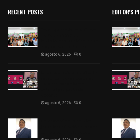
RECENT POSTS
EDITOR'S P
Concluye con éxito el Curso
de Verano 2026 de
la Biblioteca Municipal de La
Magdalena Tlaltelulco
agosto 6, 2026
0
La UATx propicia la reflexión
sobre los nuevos desafíos
del acompañamiento
tutorial por parte del
docente
agosto 6, 2026
0
Del comercio a la política:
José Víctor Rendón busca un
cambio para Zitlaltepec
agosto 6, 2026
0