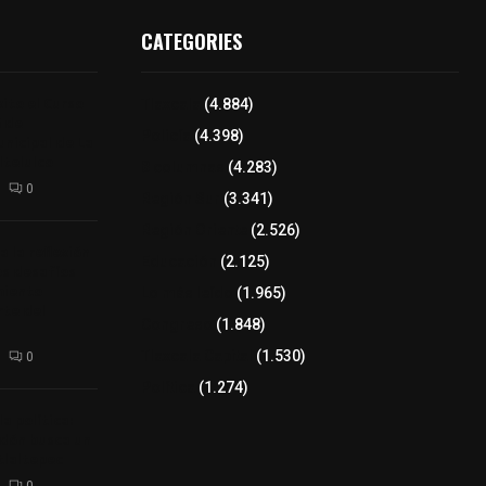
CATEGORIES
ito el Curso
Tlaxcala
(4.884)
 de
Policía
(4.398)
unicipal de La
telulco
8 columnas
(4.283)
0
Región Sur
(3.341)
Región Oriente
(2.526)
a la reflexión
Educación
(2.125)
os desafíos
miento
Lo más leído
(1.965)
rte del
Congreso
(1.848)
Tlaxcala Capital
(1.530)
0
Política
(1.274)
a política:
ndón busca un
tlaltepec
0