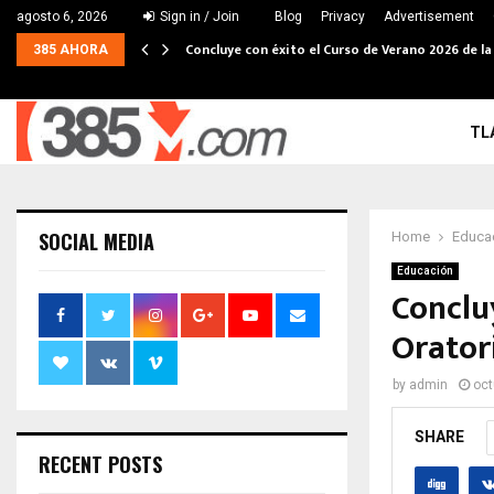
agosto 6, 2026
Sign in / Join
Blog
Privacy
Advertisement
Concluye con éxito el Curso de Verano 2026 de la
385 AHORA
TL
SOCIAL MEDIA
Home
Educa
Educación
Conclu
Oratori
by
admin
oct
SHARE
RECENT POSTS