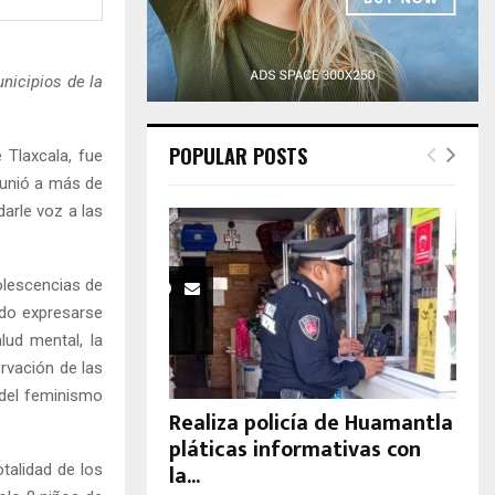
H
nicipios de la
POPULAR POSTS
 Tlaxcala, fue
eunió a más de
darle voz a las
olescencias de
udo expresarse
lud mental, la
ervación de las
 del feminismo
Realiza policía de Huamantla
pláticas informativas con
la...
talidad de los