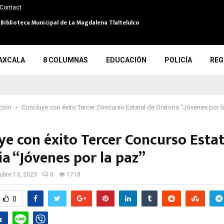
Contact
 Biblioteca Municipal de La Magdalena Tlaltelulco
AXCALA
8 COLUMNAS
EDUCACIÓN
POLICÍA
REG
ción
Concluye con éxito Tercer Concurso Estatal de Oratoria “Jóvenes por l
ye con éxito Tercer Concurso Estat
a “Jóvenes por la paz”
ubre 13, 2023
0
1718
0