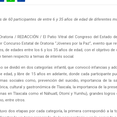
s de 60 participantes de entre 6 y 35 años de edad de diferentes mu
ratoria / REDACCIÓN / El Patio Vitral del Congreso del Estado de
er Concurso Estatal de Oratoria “Jóvenes por la Paz”, evento que r
es, de edades entre los 6 y los 35 años de edad, con el objetivo de 
 tienen respecto a temas de interés social.
o se dividió en dos categorías: infantil, que convocó infancias y ad
e edad, y libre de 15 años en adelante, donde cada participante p
mas sociales como, prevención del suicidio, importancia de la sa
rica, cultural y gastronómica de Tlaxcala, la importancia de la pres
enas en Tlaxcala como el Náhuatl, Otomí y Yumhu), grandes logros
o, entre otros.
tuvo dos etapas por cada categoría, la primera correspondió a la to