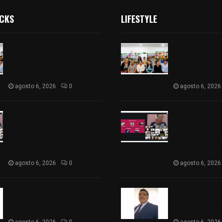
ICKS
LIFESTYLE
Concluye con éxito el Curso
Concluye con éx
de Verano 2026 de
de Verano 2026
la Biblioteca Municipal de La
la Biblioteca M
Magdalena Tlaltelulco
Magdalena Tlal
agosto 6, 2026
0
agosto 6, 2026
La UATx propicia la reflexión
La UATx propici
sobre los nuevos desafíos
sobre los nuev
del acompañamiento
del acompaña
tutorial por parte del
tutorial por pa
docente
docente
agosto 6, 2026
0
agosto 6, 2026
Del comercio a la política:
Del comercio a l
José Víctor Rendón busca un
José Víctor Re
cambio para Zitlaltepec
cambio para Zi
agosto 6, 2026
0
agosto 6, 2026