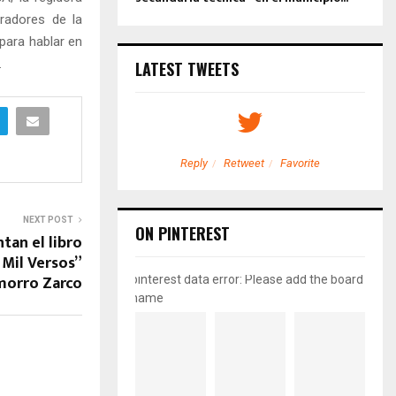
radores de la
 para hablar en
.
LATEST TWEETS
etweet
Favorite
Reply
Retweet
Favorite
NEXT POST
ON PINTEREST
tan el libro
Mil Versos”
morro Zarco
pinterest data error: Please add the board
name