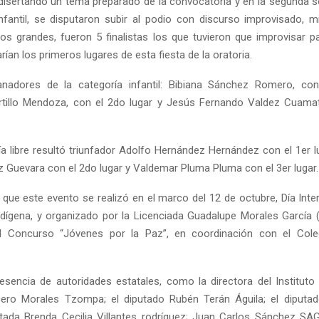
 disertando un tema preparado de la convocatoria y en la segunda s
infantil, se disputaron subir al podio con discurso improvisado, m
los grandes, fueron 5 finalistas los que tuvieron que improvisar p
ían los primeros lugares de esta fiesta de la oratoria.
anadores de la categoría infantil: Bibiana Sánchez Romero, con 
tillo Mendoza, con el 2do lugar y Jesús Fernando Valdez Cuamatz
ía libre resultó triunfador Adolfo Hernández Hernández con el 1er lu
z Guevara con el 2do lugar y Valdemar Pluma Pluma con el 3er lugar.
 que este evento se realizó en el marco del 12 de octubre, Día Inter
ndígena, y organizado por la Licenciada Guadalupe Morales García 
l Concurso “Jóvenes por la Paz”, en coordinación con el Colecti
esencia de autoridades estatales, como la directora del Instituto 
cero Morales Tzompa; el diputado Rubén Terán Águila; el diputad
utada Brenda Cecilia Villantes rodríguez; Juan Carlos Sánchez SAG