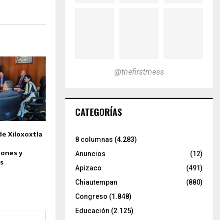
@thefirstmess
CATEGORÍAS
de Xiloxoxtla
8 columnas
(4.283)
iones y
Anuncios
(12)
s
Apizaco
(491)
Chiautempan
(880)
Congreso
(1.848)
Educación
(2.125)