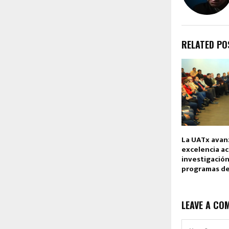
RELATED PO
La UATx avanz
excelencia a
investigación
programas d
LEAVE A CO