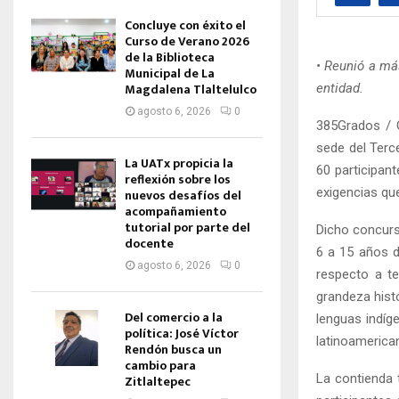
Concluye con éxito el
Curso de Verano 2026
de la Biblioteca
• Reunió a má
Municipal de La
Magdalena Tlaltelulco
entidad.
agosto 6, 2026
0
385Grados / O
sede del Terc
La UATx propicia la
60 participant
reflexión sobre los
exigencias que
nuevos desafíos del
acompañamiento
tutorial por parte del
Dicho concurs
docente
6 a 15 años d
agosto 6, 2026
0
respecto a te
grandeza histó
Del comercio a la
lenguas indíg
política: José Víctor
latinoamerican
Rendón busca un
cambio para
La contienda 
Zitlaltepec