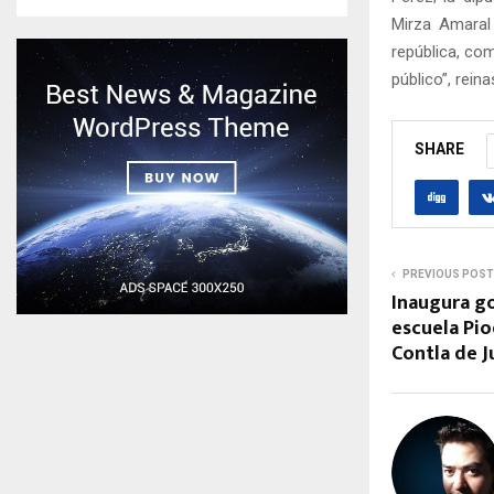
Mirza Amaral
república, com
público”, rein
SHARE
PREVIOUS POST
Inaugura g
escuela Pio
Contla de 