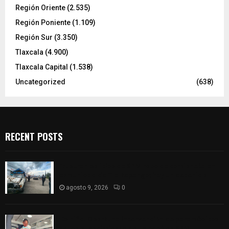
Región Oriente
(2.535)
Región Poniente
(1.109)
Región Sur
(3.350)
Tlaxcala
(4.900)
Tlaxcala Capital
(1.538)
Uncategorized
(638)
RECENT POSTS
Frustran policías de SPM robo de camioneta en
comunidad de Tlaltepango; hay un detenido
agosto 9, 2026
0
¡Es niño! Oportuna intervención de paramédicos
ayuda al nacimiento de un bebé en SPM