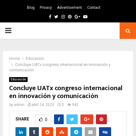
Blog
Privacy
Advertisement
Contact
Facebook
Twitter
Instagram
Pinterest
Google
Youtube
PRIMARY
MENU
Home
Educación
Concluye UATx congreso internacional en innovación y
comunicación
Educación
Concluye UATx congreso internacional
en innovación y comunicación
by
admin
abril 24, 2023
0
942
SHARE
0