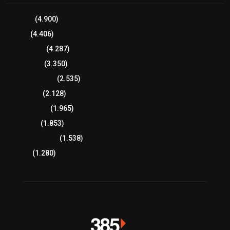
Tlaxcala
(4.900)
Policía
(4.406)
8 columnas
(4.287)
Región Sur
(3.350)
Región Oriente
(2.535)
Educación
(2.128)
Lo más leído
(1.965)
Congreso
(1.853)
Tlaxcala Capital
(1.538)
Política
(1.280)