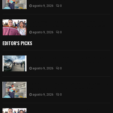
agosto 9, 2026
0
Blanca Angulo respalda a Jocelyne Gómez rumbo
a la elección de Reina de la Feria Tlaxcala 2026
agosto 9, 2026
0
EDITOR'S PICKS
Frustran policías de SPM robo de camioneta en
comunidad de Tlaltepango; hay un detenido
agosto 9, 2026
0
¡Es niño! Oportuna intervención de paramédicos
ayuda al nacimiento de un bebé en SPM
agosto 9, 2026
0
Blanca Angulo respalda a Jocelyne Gómez rumbo