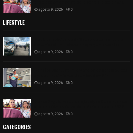
a la elección de Reina de la Feria Tlaxcala 2026
agosto 9, 2026
0
LIFESTYLE
Frustran policías de SPM robo de camioneta en
comunidad de Tlaltepango; hay un detenido
agosto 9, 2026
0
¡Es niño! Oportuna intervención de paramédicos
ayuda al nacimiento de un bebé en SPM
agosto 9, 2026
0
Blanca Angulo respalda a Jocelyne Gómez rumbo
a la elección de Reina de la Feria Tlaxcala 2026
agosto 9, 2026
0
CATEGORIES