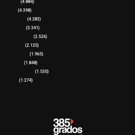
Tlaxcala
(4.884)
Policía
(4.398)
8 columnas
(4.283)
Región Sur
(3.341)
Región Oriente
(2.526)
Educación
(2.125)
Lo más leído
(1.965)
Congreso
(1.848)
Tlaxcala Capital
(1.530)
Política
(1.274)