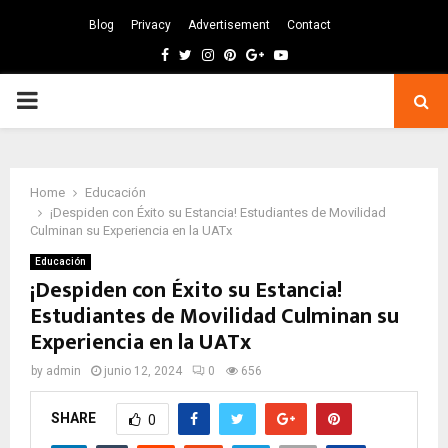
Blog
Privacy
Advertisement
Contact
Facebook
Twitter
Instagram
Pinterest
Google
Youtube
PRIMARY
MENU
Home
Educación
¡Despiden con Éxito su Estancia! Estudiantes de Movilidad
Culminan su Experiencia en la UATx
Educación
¡Despiden con Éxito su Estancia!
Estudiantes de Movilidad Culminan su
Experiencia en la UATx
by
admin
junio 12, 2024
0
656
SHARE
0