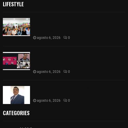
LIFESTYLE
Concluye con éxito el Curso de Verano 2026 de
la Biblioteca Municipal de La Magdalena
Tlaltelulco
agosto 6, 2026
0
La UATx propicia la reflexión sobre los nuevos
desafíos del acompañamiento tutorial por parte
del docente
agosto 6, 2026
0
Del comercio a la política: José Víctor Rendón
busca un cambio para Zitlaltepec
agosto 6, 2026
0
CATEGORIES