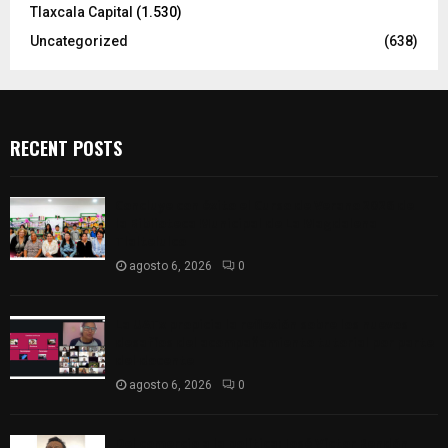
Tlaxcala Capital
(1.530)
Uncategorized
(638)
RECENT POSTS
Concluye con éxito el Curso de Verano 2026 de
la Biblioteca Municipal de La Magdalena
Tlaltelulco
agosto 6, 2026
0
La UATx propicia la reflexión sobre los nuevos
desafíos del acompañamiento tutorial por parte
del docente
agosto 6, 2026
0
Del comercio a la política: José Víctor Rendón