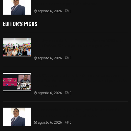
busca un cambio para Zitlaltepec
agosto 6, 2026
0
EDITOR'S PICKS
Concluye con éxito el Curso de Verano 2026 de
la Biblioteca Municipal de La Magdalena
Tlaltelulco
agosto 6, 2026
0
La UATx propicia la reflexión sobre los nuevos
desafíos del acompañamiento tutorial por parte
del docente
agosto 6, 2026
0
Del comercio a la política: José Víctor Rendón
busca un cambio para Zitlaltepec
agosto 6, 2026
0