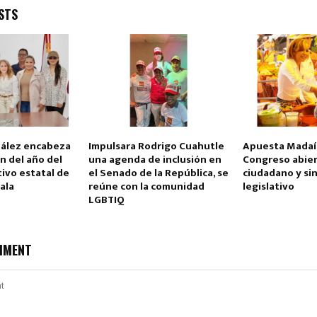
STS
ález encabeza
Impulsara Rodrigo Cuahutle
Apuesta Madaí
n del año del
una agenda de inclusión en
Congreso abier
ivo estatal de
el Senado de la República, se
ciudadano y si
ala
reúne con la comunidad
legislativo
LGBTIQ
MMENT