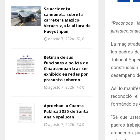
Se accidenta
camioneta sobre la
carretera México-
*Reconoce l
Veracruz, a la altura de
Hueyotlipan
jurisdiccional
agosto 7, 2026
0
La magistrada
los padres de 
Retiran de sus
Tribunal Supe
funciones a policía de
construcció
Chiautempan tras ser
exhibido en redes por
desempeño de 
presunto soborno
agosto 7, 2026
0
Así lo manife
reconoció el
formándolos c
Aprueban la Cuenta
Pública 2025 de Santa
Ana Nopalucan
“Sé que uste
padres trabaj
agosto 7, 2026
0
atenderlos, p