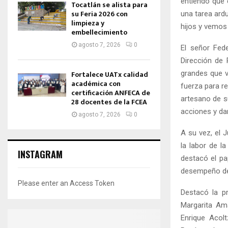
entiendo que 
Tocatlán se alista para
su Feria 2026 con
una tarea ard
limpieza y
hijos y vemos 
embellecimiento
agosto 7, 2026
0
El señor Fed
Dirección de
grandes que v
Fortalece UATx calidad
académica con
fuerza para re
certificación ANFECA de
artesano de su
28 docentes de la FCEA
acciones y dar
agosto 7, 2026
0
A su vez, el J
la labor de l
INSTAGRAM
destacó el pa
desempeño de
Please enter an Access Token
Destacó la p
Margarita Am
Enrique Acol