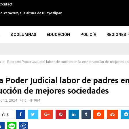
Contact
o-Veracruz, a la altura de Hueyotlipan
8 COLUMNAS
EDUCACIÓN
POLICÍA
REGIONES
a
Destaca Poder Judicial labor de padres en la construcción de mejores s
 Poder Judicial labor de padres en
ucción de mejores sociedades
io 12, 2024
0
904
0