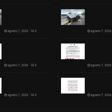
Se accidenta camioneta
Se accidenta 
sobre la carretera México-
sobre la carre
Veracruz, a la altura de
Veracruz, a la 
Hueyotlipan
Hueyotlipan
agosto 7, 2026
0
agosto 7, 2026
Retiran de sus funciones a
Retiran de sus
policía de Chiautempan tras
policía de Chi
ser exhibido en redes por
ser exhibido en
presunto soborno
presunto sobo
agosto 7, 2026
0
agosto 7, 2026
Aprueban la Cuenta Pública
Aprueban la Cu
2025 de Santa Ana
2025 de Santa
Nopalucan
Nopalucan
agosto 7, 2026
0
agosto 7, 2026