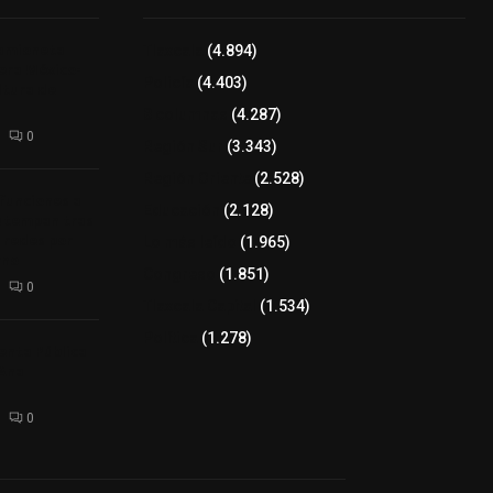
camioneta
Tlaxcala
(4.894)
tera México-
Policía
(4.403)
altura de
8 columnas
(4.287)
0
Región Sur
(3.343)
Región Oriente
(2.528)
 funciones a
Educación
(2.128)
autempan tras
 redes por
Lo más leído
(1.965)
rno
Congreso
(1.851)
0
Tlaxcala Capital
(1.534)
Política
(1.278)
enta Pública
 Ana
0