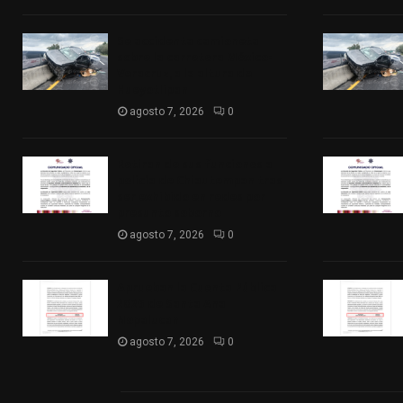
Se accidenta camioneta
sobre la carretera México-
Veracruz, a la altura de
Hueyotlipan
agosto 7, 2026
0
Retiran de sus funciones a
policía de Chiautempan tras
ser exhibido en redes por
presunto soborno
agosto 7, 2026
0
Aprueban la Cuenta Pública
2025 de Santa Ana
Nopalucan
agosto 7, 2026
0