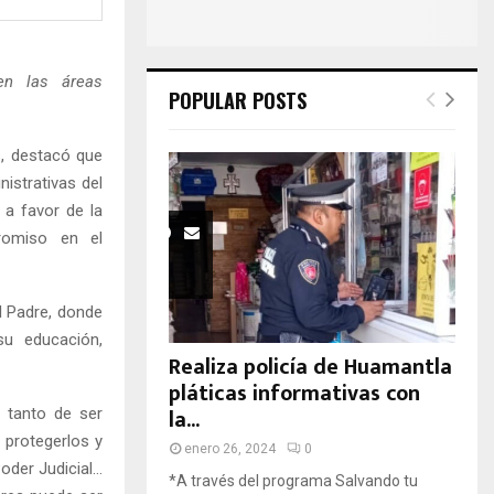
H
en las áreas
POPULAR POSTS
s, destacó que
nistrativas del
 a favor de la
romiso en el
l Padre, donde
su educación,
Realiza policía de Huamantla
pláticas informativas con
la...
 tanto de ser
 protegerlos y
enero 26, 2024
0
oder Judicial…
*A través del programa Salvando tu