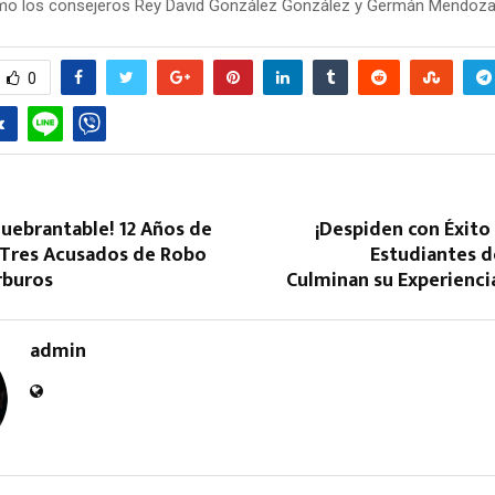
mo los consejeros Rey David González González y Germán Mendoza 
0
Reply
Retweet
Favorite
Reply
R
nquebrantable! 12 Años de
¡Despiden con Éxito 
a Tres Acusados de Robo
Estudiantes d
rburos
Culminan su Experienci
admin