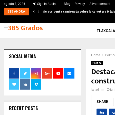
agosto 7, 2026
Sign in / Join
Blog
Privacy
Advertisement
Se accidenta camioneta sobre la carretera Méxic
385 AHORA
TLAXCALA
SOCIAL MEDIA
Home
Polític
Política
Destaca
constr
by
admin
jun
SHARE
RECENT POSTS