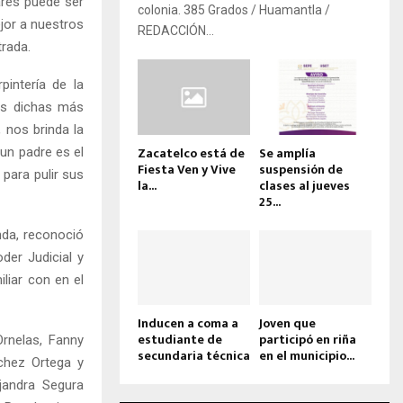
ares puede ser
colonia. 385 Grados / Huamantla /
jor a nuestros
REDACCIÓN...
trada.
intería de la
as dichas más
 nos brinda la
Zacatelco está de
Se amplía
 un padre es el
Fiesta Ven y Vive
suspensión de
 para pulir sus
la...
clases al jueves
25...
anda, reconoció
der Judicial y
liar con en el
Inducen a coma a
Joven que
estudiante de
participó en riña
rnelas, Fanny
secundaria técnica
en el municipio...
chez Ortega y
jandra Segura