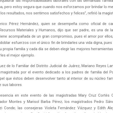
equilibrar las responsabilidades laborales con las demandas famili
ua, pero estoy segura que cuando nos esforzamos por brindar lo me
los resultados, nos sentimos satisfechos y felices”, refirió la magis
erico Pérez Hernández, quien se desempeña como oficial de carp
 Recursos Materiales y Humanos, dijo que ser padre, es una de l
iene acompañada de un gran compromiso, pues el amor por ellos,
doblar esfuerzos con el único fin de brindarles una vida digna, pues
 propia familia y cada día se deben elegir las mejores herramientas
les el mejor ejemplo.
uez de lo Familiar del Distrito Judicial de Juárez, Mariano Reyes L
a magistrada por el evento dedicado a los padres de familia del Po
pel que éstos deben desenvolver tanto al interior de su núcleo fami
 sus labores.
resencia en este evento de las magistradas Mary Cruz Cortés O
ador Montes y Marisol Barba Pérez; los magistrados Pedro Sán
tzi Conde; las consejeras Violeta Fernández Vázquez y Edith Ale