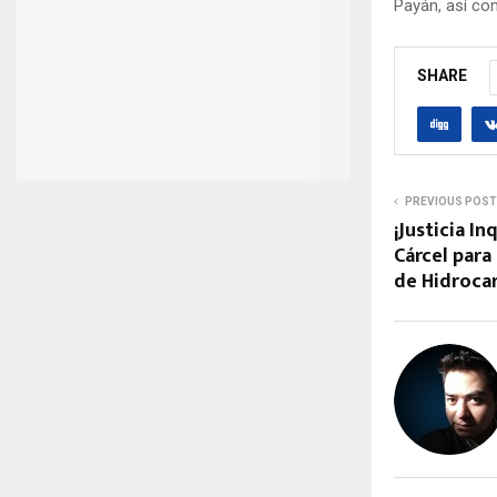
Payán, así co
SHARE
PREVIOUS POST
¡Justicia I
Cárcel par
de Hidroca