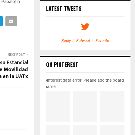
Papalotzi.
LATEST TWEETS
etweet
Favorite
Reply
Retweet
Favorite
NEXT POST
su Estancia!
ON PINTEREST
e Movilidad
a en la UATx
pinterest data error: Please add the board
name