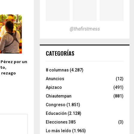
@thefirstmess
CATEGORÍAS
 Pérez por un
to,
8 columnas
(4.287)
n rezago
Anuncios
(12)
Apizaco
(491)
Chiautempan
(881)
Congreso
(1.851)
Educación
(2.128)
Elecciones 385
(3)
Lo más leído
(1.965)