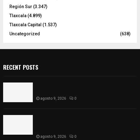
Región Sur
(3.347)
Tlaxcala
(4.899)
Tlaxcala Capital
(1.537)
Uncategorized
(638)
RECENT POSTS
Huamantla vivirá un domingo de fiesta, tradición
y cultura con una gran cartelera de actividades
agosto 9, 2026
0
El escenario cultural de la Feria Internacional del
Arte Efímero y la Dalia vivió una noche llena de
música en...
agosto 9, 2026
0