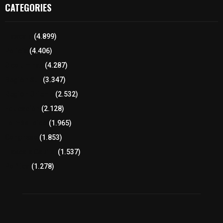
CATEGORIES
Tlaxcala
(4.899)
Policía
(4.406)
8 columnas
(4.287)
Región Sur
(3.347)
Región Oriente
(2.532)
Educación
(2.128)
Lo más leído
(1.965)
Congreso
(1.853)
Tlaxcala Capital
(1.537)
Política
(1.278)