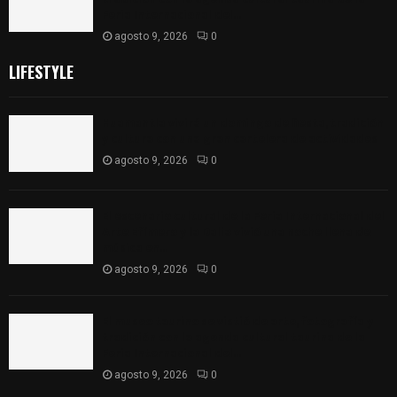
Feria Internacional del...
agosto 9, 2026
0
LIFESTYLE
Huamantla vivirá un domingo de fiesta, tradición
y cultura con una gran cartelera de actividades
agosto 9, 2026
0
El escenario cultural de la Feria Internacional del
Arte Efímero y la Dalia vivió una noche llena de
música en...
agosto 9, 2026
0
El museo taurino se vistió de arte, fotografía y
tradición con la agenda cultural taurina de la
Feria Internacional del...
agosto 9, 2026
0