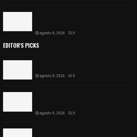
El museo taurino se vistió de arte, fotografía y
tradición con la agenda cultural taurina de la
Feria Internacional del...
agosto 9, 2026
0
EDITOR'S PICKS
Huamantla vivirá un domingo de fiesta, tradición
y cultura con una gran cartelera de actividades
agosto 9, 2026
0
El escenario cultural de la Feria Internacional del
Arte Efímero y la Dalia vivió una noche llena de
música en...
agosto 9, 2026
0
El museo taurino se vistió de arte, fotografía y
tradición con la agenda cultural taurina de la