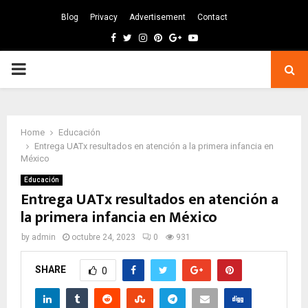
Blog
Privacy
Advertisement
Contact
Facebook
Twitter
Instagram
Pinterest
Google
Youtube
PRIMARY
MENU
Home
Educación
Entrega UATx resultados en atención a la primera infancia en
México
Educación
Entrega UATx resultados en atención a
la primera infancia en México
by
admin
octubre 24, 2023
0
931
SHARE
0