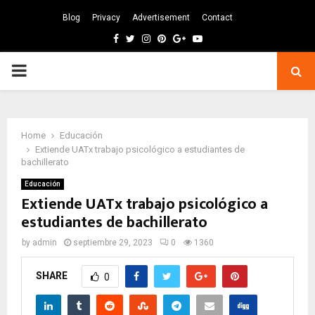
Blog
Privacy
Advertisement
Contact
Facebook
Twitter
Instagram
Pinterest
Google
Youtube
PRIMARY
MENU
Home
Educación
Extiende UATx trabajo psicológico a estudiantes de
bachillerato
Educación
Extiende UATx trabajo psicológico a
estudiantes de bachillerato
by
admin
septiembre 29, 2023
0
1360
SHARE
0