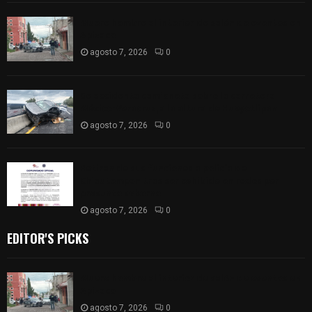
Muere hombre al interior de salón de eventos en
Apizaco
agosto 7, 2026
0
Se accidenta camioneta sobre la carretera
México-Veracruz, a la altura de Hueyotlipan
agosto 7, 2026
0
Retiran de sus funciones a policía de
Chiautempan tras ser exhibido en redes por
presunto soborno
agosto 7, 2026
0
EDITOR'S PICKS
Muere hombre al interior de salón de eventos en
Apizaco
agosto 7, 2026
0