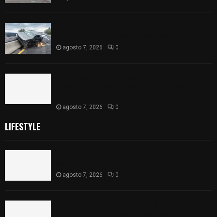
Se accidenta camioneta sobre la carretera
México-Veracruz, a la altura de Hueyotlipan
agosto 7, 2026
0
Retiran de sus funciones a policía de
Chiautempan tras ser exhibido en redes por
presunto soborno
agosto 7, 2026
0
LIFESTYLE
Muere hombre al interior de salón de eventos en
Apizaco
agosto 7, 2026
0
Se accidenta camioneta sobre la carretera
México-Veracruz, a la altura de Hueyotlipan