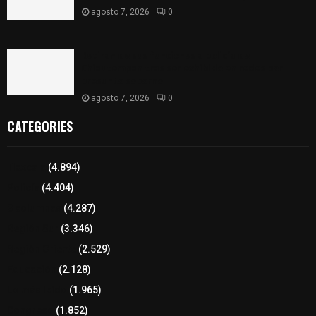
agosto 7, 2026
0
Retiran de sus funciones a policía de
Chiautempan tras ser exhibido en redes por
presunto soborno
agosto 7, 2026
0
CATEGORIES
Tlaxcala
(4.894)
Policía
(4.404)
8 columnas
(4.287)
Región Sur
(3.346)
Región Oriente
(2.529)
Educación
(2.128)
Lo más leído
(1.965)
Congreso
(1.852)