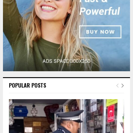
:
C
H
POPULAR POSTS