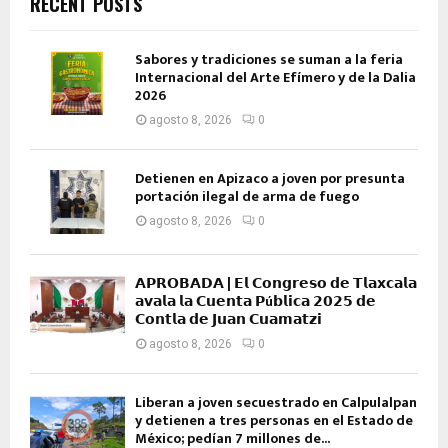
RECENT POSTS
Sabores y tradiciones se suman a la feria
Internacional del Arte Efímero y de la Dalia
2026
agosto 8, 2026
0
Detienen en Apizaco a joven por presunta
portación ilegal de arma de fuego
agosto 8, 2026
0
𝗔𝗣𝗥𝗢𝗕𝗔𝗗𝗔 | 𝗘𝗹 𝗖𝗼𝗻𝗴𝗿𝗲𝘀𝗼 𝗱𝗲 𝗧𝗹𝗮𝘅𝗰𝗮𝗹𝗮
𝗮𝘃𝗮𝗹𝗮 𝗹𝗮 𝗖𝘂𝗲𝗻𝘁𝗮 𝗣ú𝗯𝗹𝗶𝗰𝗮 𝟮𝟬𝟮𝟱 𝗱𝗲
𝗖𝗼𝗻𝘁𝗹𝗮 𝗱𝗲 𝗝𝘂𝗮𝗻 𝗖𝘂𝗮𝗺𝗮𝘁𝘇𝗶
agosto 8, 2026
0
Liberan a joven secuestrado en Calpulalpan
y detienen a tres personas en el Estado de
México; pedían 7 millones de...