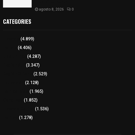
𝗝𝘂𝗮𝗻 𝗖𝘂𝗮𝗺𝗮𝘁𝘇𝗶
agosto 8, 2026
0
CATEGORIES
Tlaxcala
(4.899)
Policía
(4.406)
8 columnas
(4.287)
Región Sur
(3.347)
Región Oriente
(2.529)
Educación
(2.128)
Lo más leído
(1.965)
Congreso
(1.852)
Tlaxcala Capital
(1.536)
Política
(1.278)