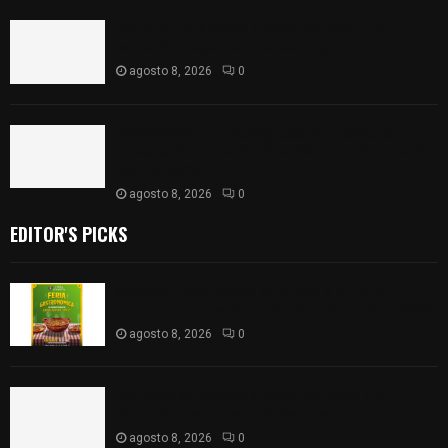
Detienen en Apizaco a joven por presunta
portación ilegal de arma de fuego
agosto 8, 2026
0
𝗔𝗣𝗥𝗢𝗕𝗔𝗗𝗔 | 𝗘𝗹 𝗖𝗼𝗻𝗴𝗿𝗲𝘀𝗼 𝗱𝗲 𝗧𝗹𝗮𝘅𝗰𝗮𝗹𝗮
𝗮𝘃𝗮𝗹𝗮 𝗹𝗮 𝗖𝘂𝗲𝗻𝘁𝗮 𝗣ú𝗯𝗹𝗶𝗰𝗮 𝟮𝟬𝟮𝟱 𝗱𝗲 𝗖𝗼𝗻𝘁𝗹𝗮 𝗱𝗲
𝗝𝘂𝗮𝗻 𝗖𝘂𝗮𝗺𝗮𝘁𝘇𝗶
agosto 8, 2026
0
EDITOR'S PICKS
Sabores y tradiciones se suman a la feria
Internacional del Arte Efímero y de la Dalia 2026
agosto 8, 2026
0
Detienen en Apizaco a joven por presunta
portación ilegal de arma de fuego
agosto 8, 2026
0