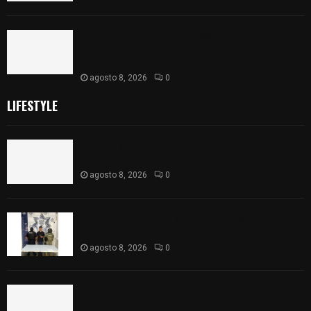
𝗔𝗣𝗥𝗢𝗕𝗔𝗗𝗔 | 𝗘𝗹 𝗖𝗼𝗻𝗴𝗿𝗲𝘀𝗼 𝗱𝗲 𝗧𝗹𝗮𝘅𝗰𝗮𝗹𝗮
𝗮𝘃𝗮𝗹𝗮 𝗹𝗮 𝗖𝘂𝗲𝗻𝘁𝗮 𝗣ú𝗯𝗹𝗶𝗰𝗮 𝟮𝟬𝟮𝟱 𝗱𝗲 𝗖𝗼𝗻𝘁𝗹𝗮 𝗱𝗲
𝗝𝘂𝗮𝗻 𝗖𝘂𝗮𝗺𝗮𝘁𝘇𝗶
agosto 8, 2026
0
LIFESTYLE
Sabores y tradiciones se suman a la feria
Internacional del Arte Efímero y de la Dalia 2026
agosto 8, 2026
0
Detienen en Apizaco a joven por presunta
portación ilegal de arma de fuego
agosto 8, 2026
0
𝗔𝗣𝗥𝗢𝗕𝗔𝗗𝗔 | 𝗘𝗹 𝗖𝗼𝗻𝗴𝗿𝗲𝘀𝗼 𝗱𝗲 𝗧𝗹𝗮𝘅𝗰𝗮𝗹𝗮
𝗮𝘃𝗮𝗹𝗮 𝗹𝗮 𝗖𝘂𝗲𝗻𝘁𝗮 𝗣ú𝗯𝗹𝗶𝗰𝗮 𝟮𝟬𝟮𝟱 𝗱𝗲 𝗖𝗼𝗻𝘁𝗹𝗮 𝗱𝗲