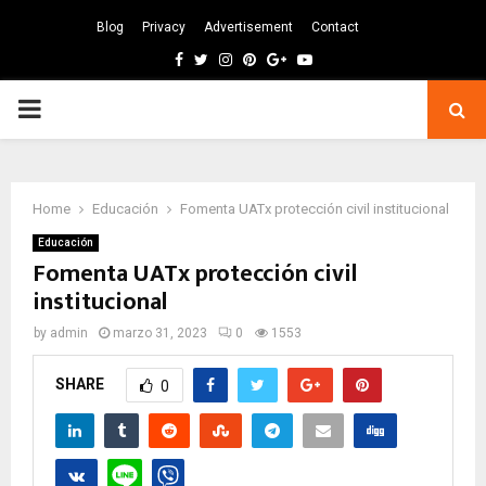
Blog
Privacy
Advertisement
Contact
Facebook
Twitter
Instagram
Pinterest
Google
Youtube
PRIMARY
MENU
Home
Educación
Fomenta UATx protección civil institucional
Educación
Fomenta UATx protección civil
institucional
by
admin
marzo 31, 2023
0
1553
SHARE
0