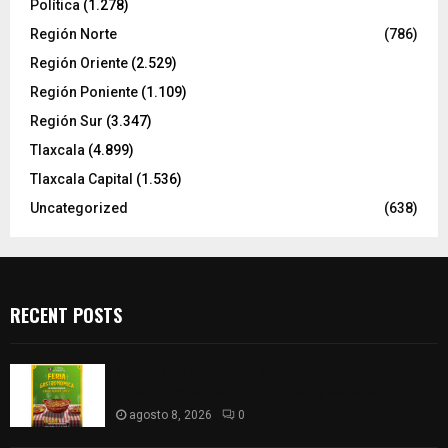
Política
(1.278)
Región Norte
(786)
Región Oriente
(2.529)
Región Poniente
(1.109)
Región Sur
(3.347)
Tlaxcala
(4.899)
Tlaxcala Capital
(1.536)
Uncategorized
(638)
RECENT POSTS
Sabores y tradiciones se suman a la feria
Internacional del Arte Efímero y de la Dalia 2026
agosto 8, 2026
0