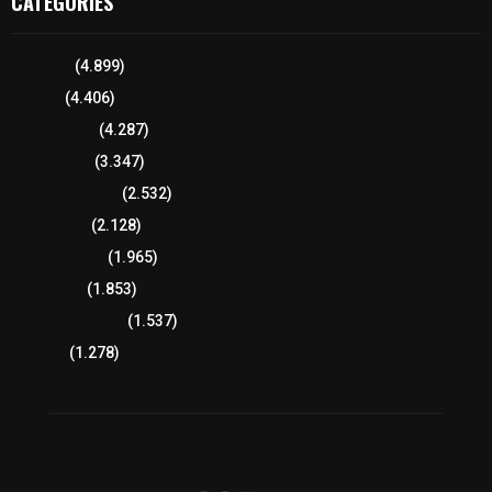
CATEGORIES
Tlaxcala
(4.899)
Policía
(4.406)
8 columnas
(4.287)
Región Sur
(3.347)
Región Oriente
(2.532)
Educación
(2.128)
Lo más leído
(1.965)
Congreso
(1.853)
Tlaxcala Capital
(1.537)
Política
(1.278)