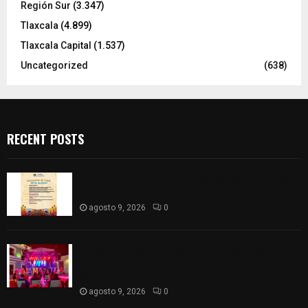
Región Sur
(3.347)
Tlaxcala
(4.899)
Tlaxcala Capital
(1.537)
Uncategorized
(638)
RECENT POSTS
Huamantla vivirá un domingo de fiesta, tradición
y cultura con una gran cartelera de actividades
agosto 9, 2026
0
El escenario cultural de la Feria Internacional del
Arte Efímero y la Dalia vivió una noche llena de
música en...
agosto 9, 2026
0