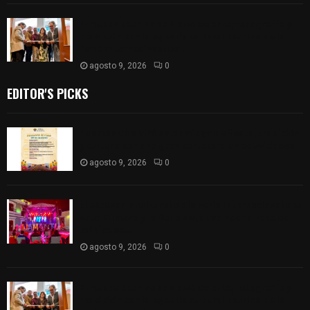
El museo taurino se vistió de arte, fotografía y
tradición con la agenda cultural taurina de la
Feria Internacional del...
agosto 9, 2026
0
EDITOR'S PICKS
Huamantla vivirá un domingo de fiesta, tradición
y cultura con una gran cartelera de actividades
agosto 9, 2026
0
El escenario cultural de la Feria Internacional del
Arte Efímero y la Dalia vivió una noche llena de
música en...
agosto 9, 2026
0
El museo taurino se vistió de arte, fotografía y
tradición con la agenda cultural taurina de la