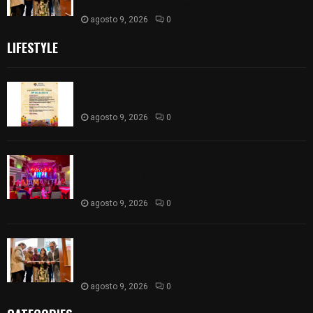
Feria Internacional del...
agosto 9, 2026
0
LIFESTYLE
Huamantla vivirá un domingo de fiesta, tradición
y cultura con una gran cartelera de actividades
agosto 9, 2026
0
El escenario cultural de la Feria Internacional del
Arte Efímero y la Dalia vivió una noche llena de
música en...
agosto 9, 2026
0
El museo taurino se vistió de arte, fotografía y
tradición con la agenda cultural taurina de la
Feria Internacional del...
agosto 9, 2026
0