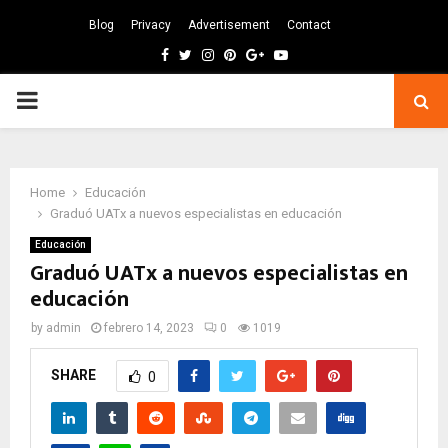
Blog
Privacy
Advertisement
Contact
Facebook
Twitter
Instagram
Pinterest
Google
Youtube
PRIMARY
MENU
Home
Educación
Graduó UATx a nuevos especialistas en educación
Educación
Graduó UATx a nuevos especialistas en
educación
by
admin
febrero 14, 2023
0
1019
SHARE
0