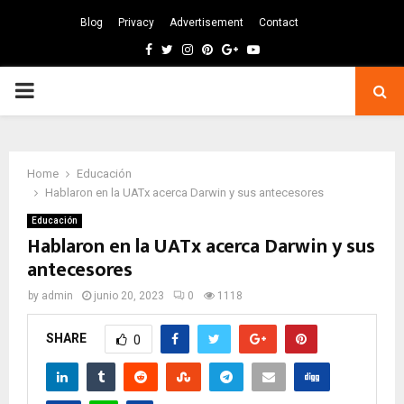
Blog
Privacy
Advertisement
Contact
Facebook
Twitter
Instagram
Pinterest
Google
Youtube
PRIMARY
MENU
Home
Educación
Hablaron en la UATx acerca Darwin y sus antecesores
Educación
Hablaron en la UATx acerca Darwin y sus
antecesores
by
admin
junio 20, 2023
0
1118
SHARE
0