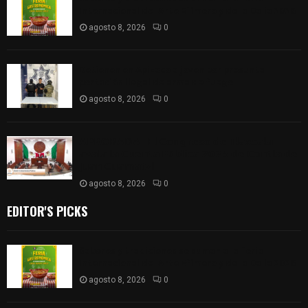
Internacional del Arte Efímero y de la Dalia 2026
agosto 8, 2026
0
Detienen en Apizaco a joven por presunta
portación ilegal de arma de fuego
agosto 8, 2026
0
𝗔𝗣𝗥𝗢𝗕𝗔𝗗𝗔 | 𝗘𝗹 𝗖𝗼𝗻𝗴𝗿𝗲𝘀𝗼 𝗱𝗲 𝗧𝗹𝗮𝘅𝗰𝗮𝗹𝗮
𝗮𝘃𝗮𝗹𝗮 𝗹𝗮 𝗖𝘂𝗲𝗻𝘁𝗮 𝗣ú𝗯𝗹𝗶𝗰𝗮 𝟮𝟬𝟮𝟱 𝗱𝗲 𝗖𝗼𝗻𝘁𝗹𝗮 𝗱𝗲
𝗝𝘂𝗮𝗻 𝗖𝘂𝗮𝗺𝗮𝘁𝘇𝗶
agosto 8, 2026
0
EDITOR'S PICKS
Sabores y tradiciones se suman a la feria
Internacional del Arte Efímero y de la Dalia 2026
agosto 8, 2026
0