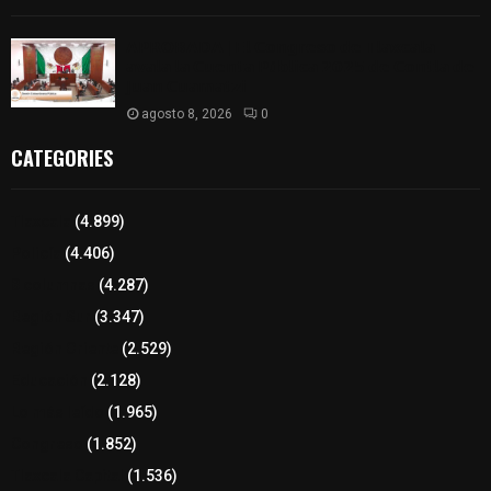
𝗔𝗣𝗥𝗢𝗕𝗔𝗗𝗔 | 𝗘𝗹 𝗖𝗼𝗻𝗴𝗿𝗲𝘀𝗼 𝗱𝗲 𝗧𝗹𝗮𝘅𝗰𝗮𝗹𝗮
𝗮𝘃𝗮𝗹𝗮 𝗹𝗮 𝗖𝘂𝗲𝗻𝘁𝗮 𝗣ú𝗯𝗹𝗶𝗰𝗮 𝟮𝟬𝟮𝟱 𝗱𝗲 𝗖𝗼𝗻𝘁𝗹𝗮 𝗱𝗲
𝗝𝘂𝗮𝗻 𝗖𝘂𝗮𝗺𝗮𝘁𝘇𝗶
agosto 8, 2026
0
CATEGORIES
Tlaxcala
(4.899)
Policía
(4.406)
8 columnas
(4.287)
Región Sur
(3.347)
Región Oriente
(2.529)
Educación
(2.128)
Lo más leído
(1.965)
Congreso
(1.852)
Tlaxcala Capital
(1.536)