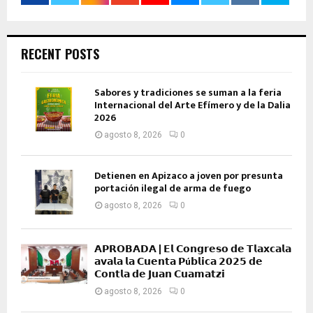
RECENT POSTS
Sabores y tradiciones se suman a la feria
Internacional del Arte Efímero y de la Dalia
2026
agosto 8, 2026
0
Detienen en Apizaco a joven por presunta
portación ilegal de arma de fuego
agosto 8, 2026
0
𝗔𝗣𝗥𝗢𝗕𝗔𝗗𝗔 | 𝗘𝗹 𝗖𝗼𝗻𝗴𝗿𝗲𝘀𝗼 𝗱𝗲 𝗧𝗹𝗮𝘅𝗰𝗮𝗹𝗮
𝗮𝘃𝗮𝗹𝗮 𝗹𝗮 𝗖𝘂𝗲𝗻𝘁𝗮 𝗣ú𝗯𝗹𝗶𝗰𝗮 𝟮𝟬𝟮𝟱 𝗱𝗲
𝗖𝗼𝗻𝘁𝗹𝗮 𝗱𝗲 𝗝𝘂𝗮𝗻 𝗖𝘂𝗮𝗺𝗮𝘁𝘇𝗶
agosto 8, 2026
0