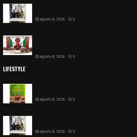
Detienen en Apizaco a joven por presunta
portación ilegal de arma de fuego
agosto 8, 2026
0
𝗔𝗣𝗥𝗢𝗕𝗔𝗗𝗔 | 𝗘𝗹 𝗖𝗼𝗻𝗴𝗿𝗲𝘀𝗼 𝗱𝗲 𝗧𝗹𝗮𝘅𝗰𝗮𝗹𝗮
𝗮𝘃𝗮𝗹𝗮 𝗹𝗮 𝗖𝘂𝗲𝗻𝘁𝗮 𝗣ú𝗯𝗹𝗶𝗰𝗮 𝟮𝟬𝟮𝟱 𝗱𝗲 𝗖𝗼𝗻𝘁𝗹𝗮 𝗱𝗲
𝗝𝘂𝗮𝗻 𝗖𝘂𝗮𝗺𝗮𝘁𝘇𝗶
agosto 8, 2026
0
LIFESTYLE
Sabores y tradiciones se suman a la feria
Internacional del Arte Efímero y de la Dalia 2026
agosto 8, 2026
0
Detienen en Apizaco a joven por presunta
portación ilegal de arma de fuego
agosto 8, 2026
0