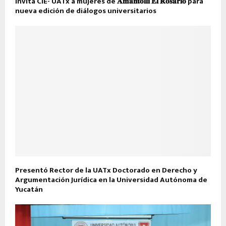
Invita CIE- UATx a mujeres de 𝐀𝐦𝐚𝐧𝐭𝐨𝐥𝐥𝐢 𝐄𝐥 𝐑𝐨𝐬𝐚𝐫𝐢𝐨 para
nueva edición de diálogos universitarios
Presentó Rector de la UATx Doctorado en Derecho y
Argumentación Jurídica en la Universidad Autónoma de
Yucatán