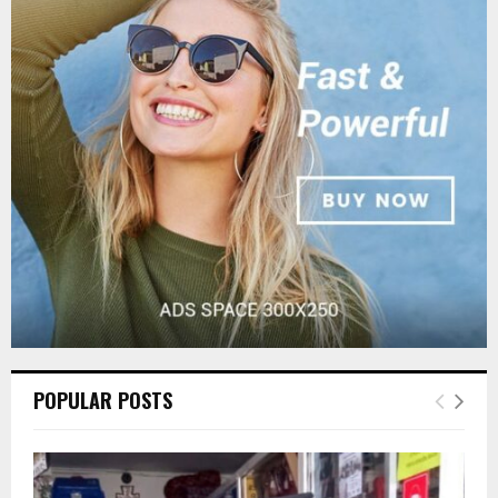
f
A
o
r
R
:
C
H
POPULAR POSTS