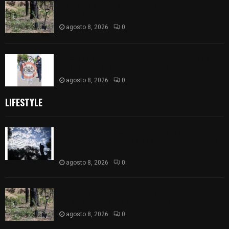
Tlaxcala se sumó a la Jornada Nacional de
Reforestación desde Atltzayanca
agosto 8, 2026
0
Localizan a joven empresario golpeado tras ser
presuntamente secuestrado en Calpulalpan
agosto 8, 2026
0
LIFESTYLE
Así amanece Tlaxcala Capital este sábado: cielo
nublado y mañana fresca; se prevén lluvias por la
tarde
agosto 8, 2026
0
Tlaxcala se sumó a la Jornada Nacional de
Reforestación desde Atltzayanca
agosto 8, 2026
0