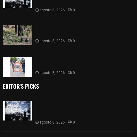
tarde
agosto 8, 2026
0
Tlaxcala se sumó a la Jornada Nacional de
Reforestación desde Atltzayanca
agosto 8, 2026
0
Localizan a joven empresario golpeado tras ser
presuntamente secuestrado en Calpulalpan
agosto 8, 2026
0
EDITOR'S PICKS
Así amanece Tlaxcala Capital este sábado: cielo
nublado y mañana fresca; se prevén lluvias por la
tarde
agosto 8, 2026
0