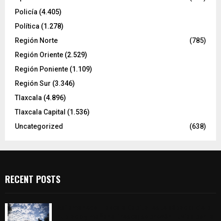
Policía
(4.405)
Política
(1.278)
Región Norte
(785)
Región Oriente
(2.529)
Región Poniente
(1.109)
Región Sur
(3.346)
Tlaxcala
(4.896)
Tlaxcala Capital
(1.536)
Uncategorized
(638)
RECENT POSTS
Así amanece Tlaxcala Capital este sábado: cielo
nublado y mañana fresca; se prevén lluvias por la