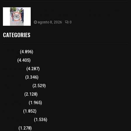
Localizan a joven empresario golpeado tras ser
presuntamente secuestrado en Calpulalpan
agosto 8, 2026
0
CATEGORIES
Tlaxcala
(4.896)
Policía
(4.405)
8 columnas
(4.287)
Región Sur
(3.346)
Región Oriente
(2.529)
Educación
(2.128)
Lo más leído
(1.965)
Congreso
(1.852)
Tlaxcala Capital
(1.536)
Política
(1.278)