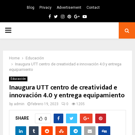
Blog
Privacy
Advertisement
Contact
Facebook
Twitter
Instagram
Pinterest
Google
Youtube
PRIMARY
MENU
Home
Educación
Inaugura UTT centro de creatividad e innovación 4.0 y entrega
equipamiento
Educación
Inaugura UTT centro de creatividad e
innovación 4.0 y entrega equipamiento
by
admin
febrero 19, 2023
0
1205
SHARE
0