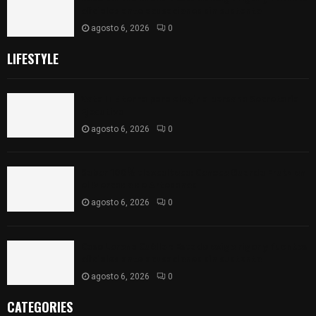
oficiales ante acusaciones sin sustento
agosto 6, 2026
0
LIFESTYLE
Vota ITE terna para elegir a persona Secretaria
Ejecutiva
agosto 6, 2026
0
Sabor 100% tlaxcalteca: Conoce Guarda Frutz en
el Mercado de Artesanos
agosto 6, 2026
0
Caso Lorena Cuéllar: Estado exige rigor y fuentes
oficiales ante acusaciones sin sustento
agosto 6, 2026
0
CATEGORIES