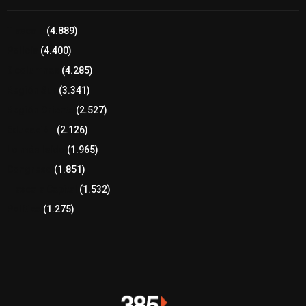
Tlaxcala
(4.889)
Policía
(4.400)
8 columnas
(4.285)
Región Sur
(3.341)
Región Oriente
(2.527)
Educación
(2.126)
Lo más leído
(1.965)
Congreso
(1.851)
Tlaxcala Capital
(1.532)
Política
(1.275)