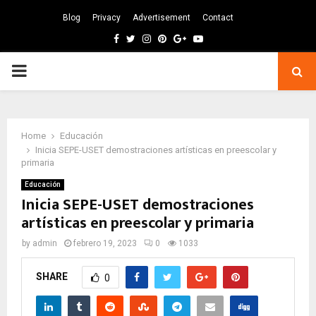
Blog
Privacy
Advertisement
Contact
Facebook
Twitter
Instagram
Pinterest
Google
Youtube
PRIMARY
MENU
Home
Educación
Inicia SEPE-USET demostraciones artísticas en preescolar y
primaria
Educación
Inicia SEPE-USET demostraciones
artísticas en preescolar y primaria
by
admin
febrero 19, 2023
0
1033
SHARE
0