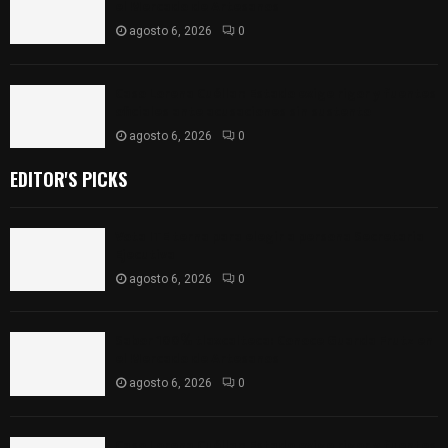
el Mercado de Artesanos
agosto 6, 2026
0
Caso Lorena Cuéllar: Estado exige rigor y fuentes
oficiales ante acusaciones sin sustento
agosto 6, 2026
0
EDITOR'S PICKS
Vota ITE terna para elegir a persona Secretaria
Ejecutiva
agosto 6, 2026
0
Sabor 100% tlaxcalteca: Conoce Guarda Frutz en
el Mercado de Artesanos
agosto 6, 2026
0
Caso Lorena Cuéllar: Estado exige rigor y fuentes