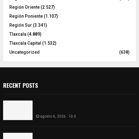
Región Oriente
(2.527)
Región Poniente
(1.107)
Región Sur
(3.341)
Tlaxcala
(4.889)
Tlaxcala Capital
(1.532)
Uncategorized
(638)
RECENT POSTS
Vota ITE terna para elegir a persona Secretaria
Ejecutiva
agosto 6, 2026
0
Sabor 100% tlaxcalteca: Conoce Guarda Frutz en