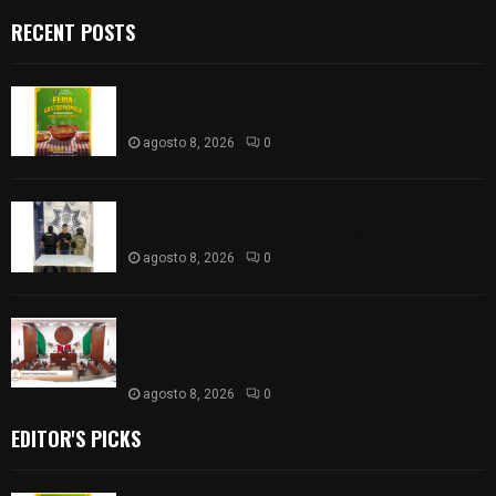
RECENT POSTS
Sabores y tradiciones se suman a la feria
Internacional del Arte Efímero y de la Dalia 2026
agosto 8, 2026
0
Detienen en Apizaco a joven por presunta
portación ilegal de arma de fuego
agosto 8, 2026
0
𝗔𝗣𝗥𝗢𝗕𝗔𝗗𝗔 | 𝗘𝗹 𝗖𝗼𝗻𝗴𝗿𝗲𝘀𝗼 𝗱𝗲 𝗧𝗹𝗮𝘅𝗰𝗮𝗹𝗮
𝗮𝘃𝗮𝗹𝗮 𝗹𝗮 𝗖𝘂𝗲𝗻𝘁𝗮 𝗣ú𝗯𝗹𝗶𝗰𝗮 𝟮𝟬𝟮𝟱 𝗱𝗲 𝗖𝗼𝗻𝘁𝗹𝗮 𝗱𝗲
𝗝𝘂𝗮𝗻 𝗖𝘂𝗮𝗺𝗮𝘁𝘇𝗶
agosto 8, 2026
0
EDITOR'S PICKS