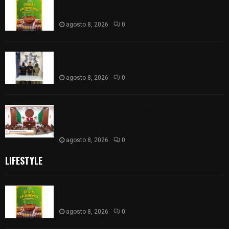
Sabores y tradiciones se suman a la feria
Internacional del Arte Efímero y de la Dalia 2026
agosto 8, 2026
0
Detienen en Apizaco a joven por presunta
portación ilegal de arma de fuego
agosto 8, 2026
0
𝗔𝗣𝗥𝗢𝗕𝗔𝗗𝗔 | 𝗘𝗹 𝗖𝗼𝗻𝗴𝗿𝗲𝘀𝗼 𝗱𝗲 𝗧𝗹𝗮𝘅𝗰𝗮𝗹𝗮
𝗮𝘃𝗮𝗹𝗮 𝗹𝗮 𝗖𝘂𝗲𝗻𝘁𝗮 𝗣ú𝗯𝗹𝗶𝗰𝗮 𝟮𝟬𝟮𝟱 𝗱𝗲 𝗖𝗼𝗻𝘁𝗹𝗮 𝗱𝗲
𝗝𝘂𝗮𝗻 𝗖𝘂𝗮𝗺𝗮𝘁𝘇𝗶
agosto 8, 2026
0
LIFESTYLE
Sabores y tradiciones se suman a la feria
Internacional del Arte Efímero y de la Dalia 2026
agosto 8, 2026
0