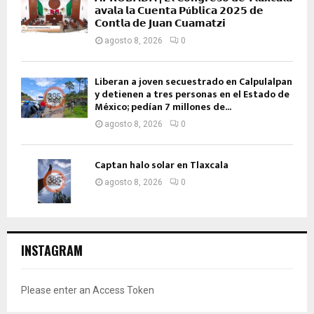
𝗮𝘃𝗮𝗹𝗮 𝗹𝗮 𝗖𝘂𝗲𝗻𝘁𝗮 𝗣ú𝗯𝗹𝗶𝗰𝗮 𝟮𝟬𝟮𝟱 𝗱𝗲
𝗖𝗼𝗻𝘁𝗹𝗮 𝗱𝗲 𝗝𝘂𝗮𝗻 𝗖𝘂𝗮𝗺𝗮𝘁𝘇𝗶
agosto 8, 2026
0
Liberan a joven secuestrado en Calpulalpan
y detienen a tres personas en el Estado de
México; pedían 7 millones de...
agosto 8, 2026
0
Captan halo solar en Tlaxcala
agosto 8, 2026
0
INSTAGRAM
Please enter an Access Token