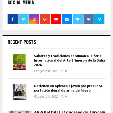
SOCIAL MEDIA
RECENT POSTS
Sabores y tradiciones se suman a la feria
Internacional del Arte Efímero y de la Dalia
2026
agosto 8, 2026
0
Detienen en Apizaco a joven por presunta
portación ilegal de arma de fuego
agosto 8, 2026
0
𝗔𝗣𝗥𝗢𝗕𝗔𝗗𝗔 | 𝗘𝗹 𝗖𝗼𝗻𝗴𝗿𝗲𝘀𝗼 𝗱𝗲 𝗧𝗹𝗮𝘅𝗰𝗮𝗹𝗮