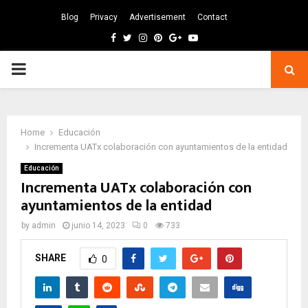
Blog
Privacy
Advertisement
Contact
Facebook
Twitter
Instagram
Pinterest
Google
Youtube
PRIMARY
MENU
Home
Educación
Incrementa UATx colaboración con ayuntamientos de la entidad
Educación
Incrementa UATx colaboración con
ayuntamientos de la entidad
by
admin
junio 14, 2023
0
733
SHARE
0