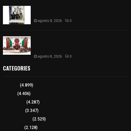
Detienen en Apizaco a joven por presunta
portación ilegal de arma de fuego
agosto 8, 2026
0
𝗔𝗣𝗥𝗢𝗕𝗔𝗗𝗔 | 𝗘𝗹 𝗖𝗼𝗻𝗴𝗿𝗲𝘀𝗼 𝗱𝗲 𝗧𝗹𝗮𝘅𝗰𝗮𝗹𝗮
𝗮𝘃𝗮𝗹𝗮 𝗹𝗮 𝗖𝘂𝗲𝗻𝘁𝗮 𝗣ú𝗯𝗹𝗶𝗰𝗮 𝟮𝟬𝟮𝟱 𝗱𝗲 𝗖𝗼𝗻𝘁𝗹𝗮 𝗱𝗲
𝗝𝘂𝗮𝗻 𝗖𝘂𝗮𝗺𝗮𝘁𝘇𝗶
agosto 8, 2026
0
CATEGORIES
Tlaxcala
(4.899)
Policía
(4.406)
8 columnas
(4.287)
Región Sur
(3.347)
Región Oriente
(2.529)
Educación
(2.128)