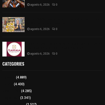
agosto 6, 2026
0
Sabor 100% tlaxcalteca: Conoce Guarda Frutz en
el Mercado de Artesanos
agosto 6, 2026
0
Caso Lorena Cuéllar: Estado exige rigor y fuentes
oficiales ante acusaciones sin sustento
agosto 6, 2026
0
CATEGORIES
Tlaxcala
(4.889)
Policía
(4.400)
8 columnas
(4.285)
Región Sur
(3.341)
Región Oriente
(2.527)