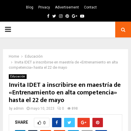
Blog
Privacy
Advertisement
Contact
Facebook
Twitter
Instagram
Pinterest
Google
Youtube
PRIMARY
MENU
Home
Educación
Invita IDET a inscribirse en maestría de «Entrenamiento en alta
competencia» hasta el 22 de mayo
Educación
Invita IDET a inscribirse en maestría de
«Entrenamiento en alta competencia»
hasta el 22 de mayo
by
admin
mayo 10, 2023
0
898
SHARE
0