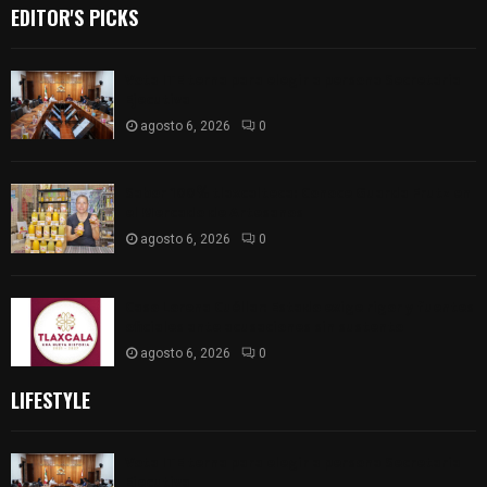
EDITOR'S PICKS
Vota ITE terna para elegir a persona Secretaria
Ejecutiva
agosto 6, 2026
0
Sabor 100% tlaxcalteca: Conoce Guarda Frutz en
el Mercado de Artesanos
agosto 6, 2026
0
Caso Lorena Cuéllar: Estado exige rigor y fuentes
oficiales ante acusaciones sin sustento
agosto 6, 2026
0
LIFESTYLE
Vota ITE terna para elegir a persona Secretaria
Ejecutiva