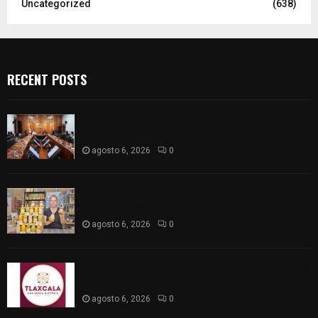
Uncategorized
(638)
RECENT POSTS
Vota ITE terna para elegir a persona Secretaria
Ejecutiva
agosto 6, 2026
0
Sabor 100% tlaxcalteca: Conoce Guarda Frutz en
el Mercado de Artesanos
agosto 6, 2026
0
Caso Lorena Cuéllar: Estado exige rigor y fuentes
oficiales ante acusaciones sin sustento
agosto 6, 2026
0