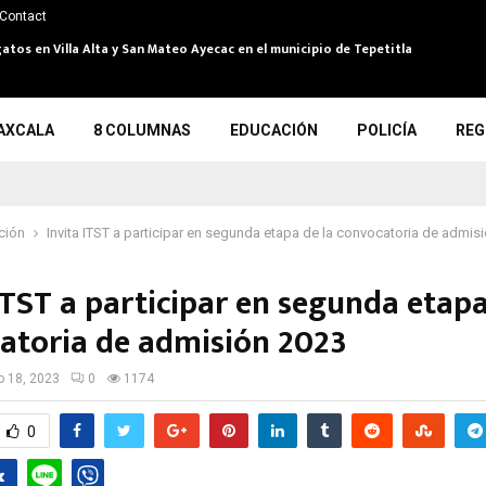
Contact
atos en Villa Alta y San Mateo Ayecac en el municipio de Tepetitla
AXCALA
8 COLUMNAS
EDUCACIÓN
POLICÍA
REG
ción
Invita ITST a participar en segunda etapa de la convocatoria de admi
ITST a participar en segunda etapa
atoria de admisión 2023
io 18, 2023
0
1174
0