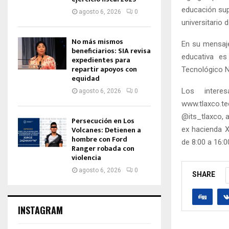
educación sup
agosto 6, 2026
0
universitario d
No más mismos
En su mensaje
beneficiarios: SIA revisa
educativa es
expedientes para
repartir apoyos con
Tecnológico N
equidad
Los intere
agosto 6, 2026
0
www.tlaxco.t
@its_tlaxco, a
Persecución en Los
Volcanes: Detienen a
ex hacienda X
hombre con Ford
de 8:00 a 16:0
Ranger robada con
violencia
agosto 6, 2026
0
SHARE
INSTAGRAM