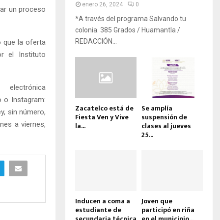
enero 26, 2024
0
rar un proceso
*A través del programa Salvando tu
colonia. 385 Grados / Huamantla /
REDACCIÓN...
 que la oferta
 el Instituto
electrónica
 o Instagram:
Zacatelco está de
Se amplía
ey, sin número,
Fiesta Ven y Vive
suspensión de
nes a viernes,
la...
clases al jueves
25...
Inducen a coma a
Joven que
estudiante de
participó en riña
secundaria técnica
en el municipio...