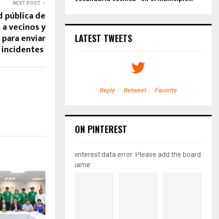
NEXT POST
d pública de
 a vecinos y
 para enviar
LATEST TWEETS
incidentes
etweet
Favorite
Reply
Retweet
Favorite
ON PINTEREST
pinterest data error: Please add the board
name