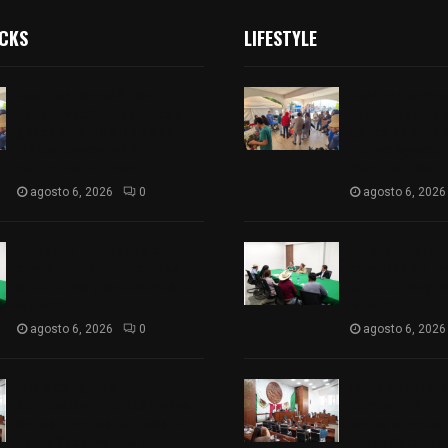
ICKS
LIFESTYLE
Realizan campaña de
Realizan camp
esterilización de perros y
esterilización 
gatos en Villa Alta y San
gatos en Villa 
Mateo Ayecac en el
Mateo Ayecac e
municipio de Tepetitla
municipio de T
agosto 6, 2026
0
agosto 6, 2026
Atienden diputados a
Atienden dipu
comisión de productores,
comisión de pr
ejidatarios y pobladores de
ejidatarios y 
Ixtenco
Ixtenco
agosto 6, 2026
0
agosto 6, 2026
Inicia Congreso la
Inicia Congreso
aprobación de dictámenes
aprobación de
de las cuentas públicas de
de las cuentas
entes fiscalizables del
entes fiscaliza