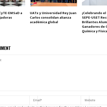
CyTE-EMSaD a
UATx y Universidad Rey Juan
¡Celebrando el
jadoras
Carlos consolidan alianza
SEPE-USET Rec
académica global
Brillantes Alu
Ganadores de 
Química y Físic
MMENT