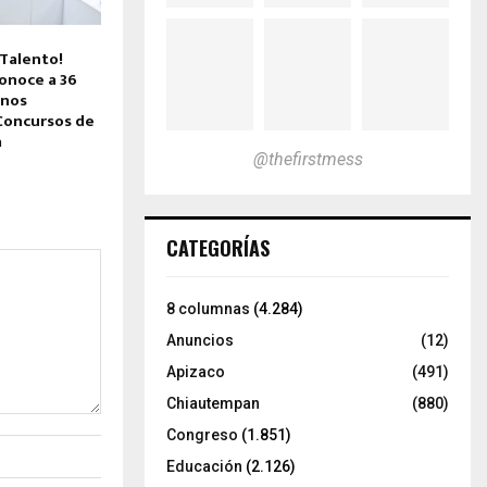
 Talento!
onoce a 36
mnos
Concursos de
a
@thefirstmess
CATEGORÍAS
8 columnas
(4.284)
Anuncios
(12)
Apizaco
(491)
Chiautempan
(880)
Congreso
(1.851)
Educación
(2.126)