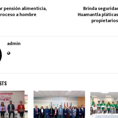
r pensión alimenticia,
Brinda segurida
 proceso a hombre
Huamantla pláticas
propietarios
admin
Reply
Retweet
Favorite
Reply
R
STS