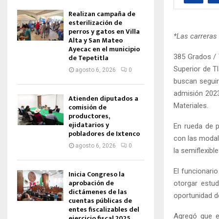
Realizan campaña de
esterilización de
perros y gatos en Villa
*Las carreras
Alta y San Mateo
Ayecac en el municipio
385 Grados / 
de Tepetitla
Superior de Tl
agosto 6, 2026
0
buscan seguir
admisión 2023
Atienden diputados a
Materiales.
comisión de
productores,
ejidatarios y
En rueda de p
pobladores de Ixtenco
con las modali
agosto 6, 2026
0
la semiflexibl
El funcionari
Inicia Congreso la
aprobación de
otorgar estud
dictámenes de las
oportunidad d
cuentas públicas de
entes fiscalizables del
Agregó que e
ejercicio fiscal 2025