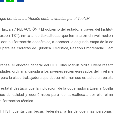
 que brinda la institución están avaladas por el TecNM.
Tlaxcala / REDACCIÓN / El gobierno del estado, a través del Institu
axco (ITST), invitó a los tlaxcaltecas que terminaron el nivel medio
 con su formación académica, a conocer la segunda etapa de la c
 para las carreras de Química, Logística, Gestión Empresarial, Ele
rensa, el director general del ITST, Blas Marvin Mora Olvera resal
dades ordinaria, dirigida a los jóvenes recién egresados del nivel me
e para la clase trabajadora que desea retomar sus estudios universita
o estatal destacó que la indicación de la gobernadora Lorena Cuélla
ios de calidad y económicos para los tlaxcaltecas; por ello, el in
e formación técnica.
l ITST cuenta con becas federales, a fin de que más personas