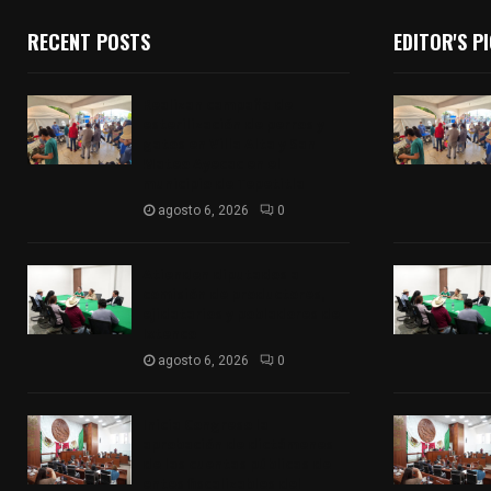
RECENT POSTS
EDITOR'S P
Realizan campaña de
esterilización de perros y
gatos en Villa Alta y San
Mateo Ayecac en el
municipio de Tepetitla
agosto 6, 2026
0
Atienden diputados a
comisión de productores,
ejidatarios y pobladores de
Ixtenco
agosto 6, 2026
0
Inicia Congreso la
aprobación de dictámenes
de las cuentas públicas de
entes fiscalizables del