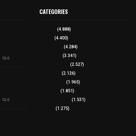
CATEGORIES
aña de
Tlaxcala
(4.888)
de perros y
Policía
(4.400)
Alta y San
n el
8 columnas
(4.284)
epetitla
Región Sur
(3.341)
0
Región Oriente
(2.527)
Educación
(2.126)
tados a
oductores,
Lo más leído
(1.965)
pobladores de
Congreso
(1.851)
Tlaxcala Capital
(1.531)
0
Política
(1.275)
 la
 dictámenes
 públicas de
bles del