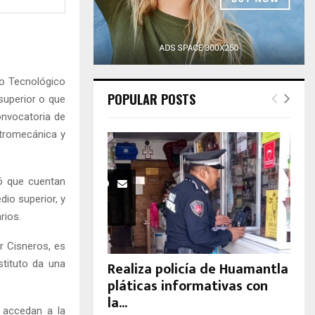
H
to Tecnológico
POPULAR POSTS
 superior o que
onvocatoria de
ctromecánica y
tó que cuentan
dio superior, y
rios.
r Cisneros, es
stituto da una
Realiza policía de Huamantla
pláticas informativas con
la...
 accedan a la