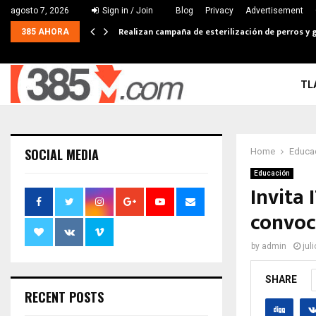
agosto 7, 2026
Sign in / Join
Blog
Privacy
Advertisement
Realizan campaña de esterilización de perros y g
385 AHORA
TL
SOCIAL MEDIA
Home
Educa
Educación
Invita 
convoc
by
admin
jul
SHARE
RECENT POSTS