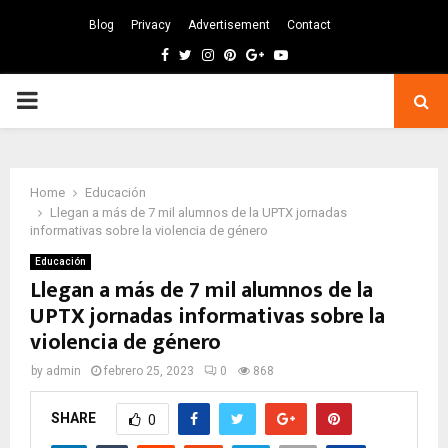
Blog
Privacy
Advertisement
Contact
Facebook
Twitter
Instagram
Pinterest
Google
Youtube
PRIMARY
MENU
Home
Educación
Llegan a más de 7 mil alumnos de la UPTX jornadas
informativas sobre la violencia de género
Educación
Llegan a más de 7 mil alumnos de la
UPTX jornadas informativas sobre la
violencia de género
by
admin
febrero 25, 2023
0
868
SHARE
0