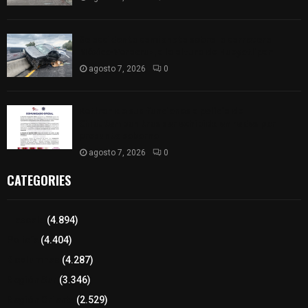
Se accidenta camioneta sobre la carretera
México-Veracruz, a la altura de Hueyotlipan
agosto 7, 2026
0
Retiran de sus funciones a policía de
Chiautempan tras ser exhibido en redes por
presunto soborno
agosto 7, 2026
0
CATEGORIES
Tlaxcala
(4.894)
Policía
(4.404)
8 columnas
(4.287)
Región Sur
(3.346)
Región Oriente
(2.529)