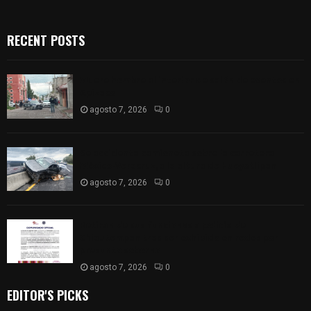
RECENT POSTS
Muere hombre al interior de salón de eventos en
Apizaco
agosto 7, 2026
0
Se accidenta camioneta sobre la carretera
México-Veracruz, a la altura de Hueyotlipan
agosto 7, 2026
0
Retiran de sus funciones a policía de
Chiautempan tras ser exhibido en redes por
presunto soborno
agosto 7, 2026
0
EDITOR'S PICKS