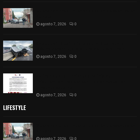
Muere hombre al interior de salón de eventos en
Apizaco
agosto 7, 2026
0
Se accidenta camioneta sobre la carretera
México-Veracruz, a la altura de Hueyotlipan
agosto 7, 2026
0
Retiran de sus funciones a policía de
Chiautempan tras ser exhibido en redes por
presunto soborno
agosto 7, 2026
0
LIFESTYLE
Muere hombre al interior de salón de eventos en
Apizaco
agosto 7, 2026
0