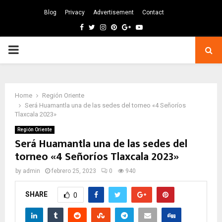
Blog
Privacy
Advertisement
Contact
Facebook
Twitter
Instagram
Pinterest
Google
Youtube
PRIMARY
MENU
Home
Región Oriente
Será Huamantla una de las sedes del torneo «4 Señoríos
Tlaxcala 2023»
Región Oriente
Será Huamantla una de las sedes del
torneo «4 Señoríos Tlaxcala 2023»
by
admin
febrero 25, 2023
0
940
SHARE
0