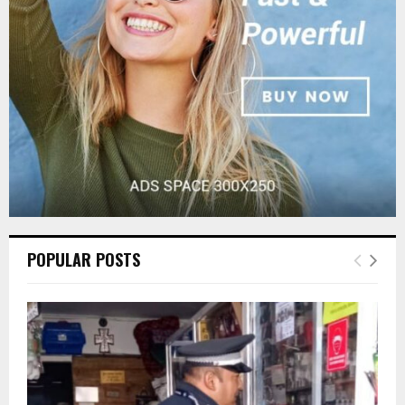
:
C
H
POPULAR POSTS