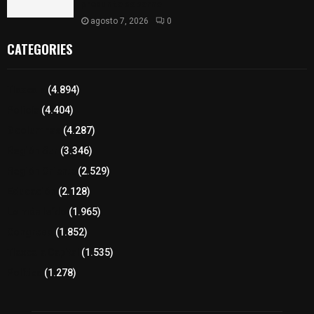
presunto soborno
agosto 7, 2026
0
CATEGORIES
Tlaxcala
(4.894)
Policía
(4.404)
8 columnas
(4.287)
Región Sur
(3.346)
Región Oriente
(2.529)
Educación
(2.128)
Lo más leído
(1.965)
Congreso
(1.852)
Tlaxcala Capital
(1.535)
Política
(1.278)