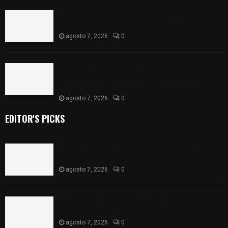
Se accidenta camioneta sobre la carretera
México-Veracruz, a la altura de Hueyotlipan
agosto 7, 2026
0
Retiran de sus funciones a policía de
Chiautempan tras ser exhibido en redes por
presunto soborno
agosto 7, 2026
0
EDITOR'S PICKS
Muere hombre al interior de salón de eventos en
Apizaco
agosto 7, 2026
0
Se accidenta camioneta sobre la carretera
México-Veracruz, a la altura de Hueyotlipan
agosto 7, 2026
0