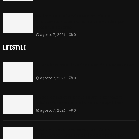
Retiran de sus funciones a policía de
Chiautempan tras ser exhibido en redes por
presunto soborno
agosto 7, 2026
0
LIFESTYLE
Muere hombre al interior de salón de eventos en
Apizaco
agosto 7, 2026
0
Se accidenta camioneta sobre la carretera
México-Veracruz, a la altura de Hueyotlipan
agosto 7, 2026
0
Retiran de sus funciones a policía de
Chiautempan tras ser exhibido en redes por