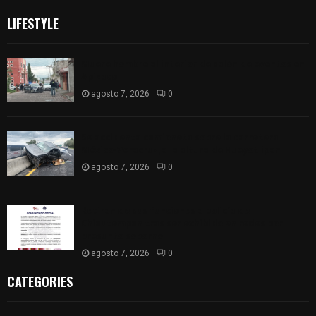
LIFESTYLE
Muere hombre al interior de salón de eventos en
Apizaco
agosto 7, 2026
0
Se accidenta camioneta sobre la carretera
México-Veracruz, a la altura de Hueyotlipan
agosto 7, 2026
0
Retiran de sus funciones a policía de
Chiautempan tras ser exhibido en redes por
presunto soborno
agosto 7, 2026
0
CATEGORIES