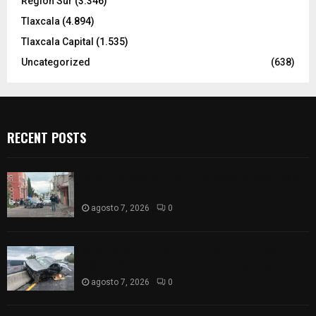
Región Sur
(3.346)
Tlaxcala
(4.894)
Tlaxcala Capital
(1.535)
Uncategorized
(638)
RECENT POSTS
Muere hombre al interior de salón de eventos en
Apizaco
agosto 7, 2026
0
Se accidenta camioneta sobre la carretera
México-Veracruz, a la altura de Hueyotlipan
agosto 7, 2026
0