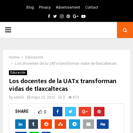
Blog
Privacy
Advertisement
Contact
Facebook
Twitter
Instagram
Pinterest
Google
Youtube
PRIMARY
MENU
Home
Educación
Los docentes de la UATx transforman vidas de tlaxcaltecas
Educación
Los docentes de la UATx transforman
vidas de tlaxcaltecas
by
admin
mayo 22, 2023
0
872
SHARE
0