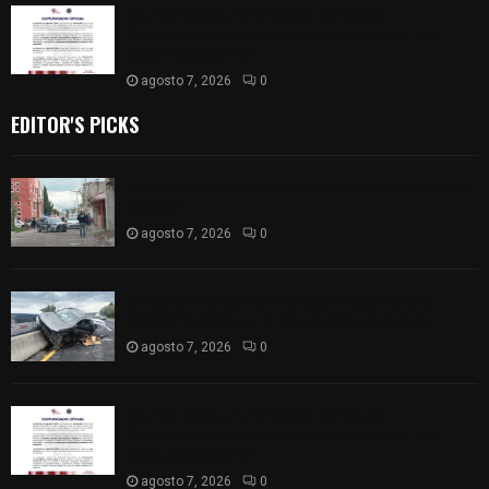
Retiran de sus funciones a policía de
Chiautempan tras ser exhibido en redes por
presunto soborno
agosto 7, 2026
0
EDITOR'S PICKS
Muere hombre al interior de salón de eventos en
Apizaco
agosto 7, 2026
0
Se accidenta camioneta sobre la carretera
México-Veracruz, a la altura de Hueyotlipan
agosto 7, 2026
0
Retiran de sus funciones a policía de
Chiautempan tras ser exhibido en redes por
presunto soborno
agosto 7, 2026
0