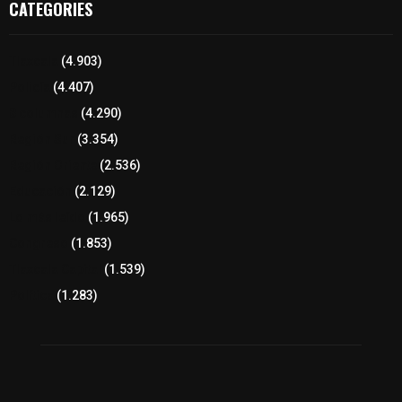
CATEGORIES
Tlaxcala
(4.903)
Policía
(4.407)
8 columnas
(4.290)
Región Sur
(3.354)
Región Oriente
(2.536)
Educación
(2.129)
Lo más leído
(1.965)
Congreso
(1.853)
Tlaxcala Capital
(1.539)
Política
(1.283)