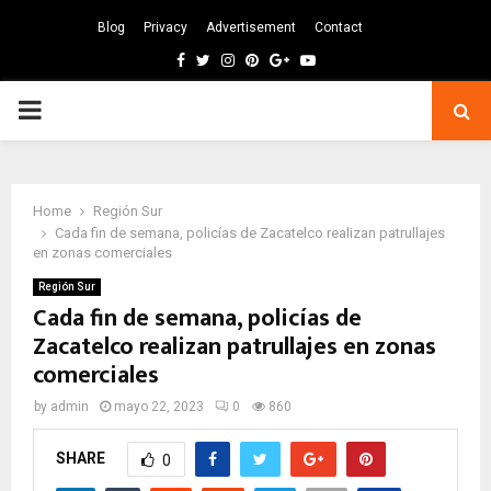
Blog
Privacy
Advertisement
Contact
Facebook
Twitter
Instagram
Pinterest
Google
Youtube
PRIMARY
MENU
Home
Región Sur
Cada fin de semana, policías de Zacatelco realizan patrullajes
en zonas comerciales
Región Sur
Cada fin de semana, policías de
Zacatelco realizan patrullajes en zonas
comerciales
by
admin
mayo 22, 2023
0
860
SHARE
0