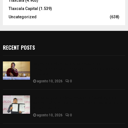
Tlaxcala
(4.903)
Tlaxcala Capital
(1.539)
Uncategorized
(638)
RECENT POSTS
Raymundo Vázquez acusa presuntas
irregularidades en proceso interno de Morena en
Tlaxcala
agosto 10, 2026
0
Carlos Augusto Pérez presenta “Decálogo del
aspirante” rumbo a la Coordinación Estatal de la
4T en Tlaxcala
agosto 10, 2026
0