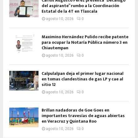
Carlos Augusto Pérez presenta “Decálogo
del aspirante” rumbo a la Coordinación
Estatal de la 4T en Tlaxcala
agosto 10, 2026
0
Maximino Hernández Pulido recibe patente
para ocupar la Notaría Pública número 3 en
Chiautempan
agosto 10, 2026
0
Calpulalpan deja el primer lugar nacional
en tomas clandestinas de gas LP y cae al
sitio 12
agosto 10, 2026
0
Brillan nadadoras de Goe Goes en
importantes travesías de aguas abiertas
en Veracruz y Quintana Roo
agosto 10, 2026
0