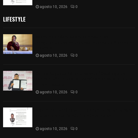
agosto 10, 2026
0
LIFESTYLE
Raymundo Vázquez acusa presuntas
irregularidades en proceso interno de Morena en
Tlaxcala
agosto 10, 2026
0
Carlos Augusto Pérez presenta “Decálogo del
aspirante” rumbo a la Coordinación Estatal de la
4T en Tlaxcala
agosto 10, 2026
0
Maximino Hernández Pulido recibe patente para
ocupar la Notaría Pública número 3 en
Chiautempan
agosto 10, 2026
0