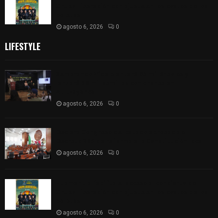
Grupo Liberación con ajuste en los costos de los
boletos
agosto 6, 2026
0
LIFESTYLE
Sembrando Vida plantará 65 mil árboles y
lanzará 50 mil semillas con drones en
Atltzayanca
agosto 6, 2026
0
Declara Congreso del Estado aprobado el
Decreto 285 de reforma a la Constitución local
agosto 6, 2026
0
Huamantla facilita el acceso al concierto de
Grupo Liberación con ajuste en los costos de los
boletos
agosto 6, 2026
0