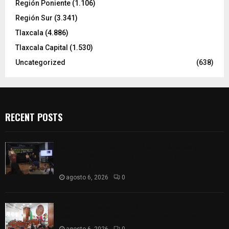
Región Poniente
(1.106)
Región Sur
(3.341)
Tlaxcala
(4.886)
Tlaxcala Capital
(1.530)
Uncategorized
(638)
RECENT POSTS
Sembrando Vida plantará 65 mil árboles y
lanzará 50 mil semillas con drones en
Atltzayanca
agosto 6, 2026
0
Declara Congreso del Estado aprobado el
Decreto 285 de reforma a la Constitución local
agosto 6, 2026
0