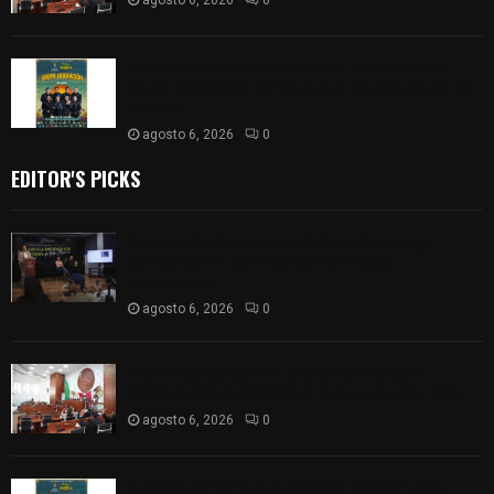
Huamantla facilita el acceso al concierto de
Grupo Liberación con ajuste en los costos de los
boletos
agosto 6, 2026
0
EDITOR'S PICKS
Sembrando Vida plantará 65 mil árboles y
lanzará 50 mil semillas con drones en
Atltzayanca
agosto 6, 2026
0
Declara Congreso del Estado aprobado el
Decreto 285 de reforma a la Constitución local
agosto 6, 2026
0
Huamantla facilita el acceso al concierto de