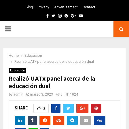
Blog
Privacy
Advertisement
Contact
Facebook
Twitter
Instagram
Pinterest
Google
Youtube
PRIMARY
MENU
Home
Educación
Realizó UATx panel acerca de la educación dual
Educación
Realizó UATx panel acerca de la
educación dual
by
admin
marzo 3, 2023
0
1024
SHARE
0