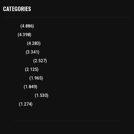
CATEGORIES
Tlaxcala
(4.886)
Policía
(4.398)
8 columnas
(4.283)
Región Sur
(3.341)
Región Oriente
(2.527)
Educación
(2.125)
Lo más leído
(1.965)
Congreso
(1.849)
Tlaxcala Capital
(1.530)
Política
(1.274)