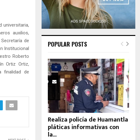
H
universitaria,
ros auxilios,
 Secretaría de
POPULAR POSTS
 Institucional
aestro Roberto
n Ortiz Ortiz,
 finalidad de
Realiza policía de Huamantla
pláticas informativas con
la...