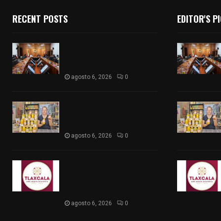
RECENT POSTS
EDITOR'S P
Vota ITE terna para elegir a
persona Secretaria
Ejecutiva
agosto 6, 2026
0
Sabor 100% tlaxcalteca:
Conoce Guarda Frutz en el
Mercado de Artesanos
agosto 6, 2026
0
Caso Lorena Cuéllar: Estado
exige rigor y fuentes
oficiales ante acusaciones
sin sustento
agosto 6, 2026
0