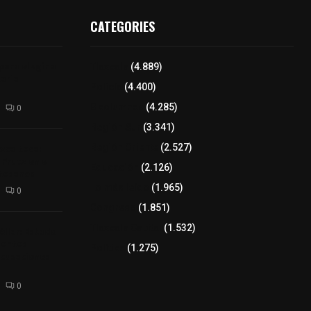
CATEGORIES
para elegir a
Tlaxcala
(4.889)
aria
Policía
(4.400)
8 columnas
(4.285)
0
Región Sur
(3.341)
xcalteca:
Región Oriente
(2.527)
Frutz en el
Educación
(2.126)
tesanos
Lo más leído
(1.965)
0
Congreso
(1.851)
Tlaxcala Capital
(1.532)
éllar: Estado
uentes
Política
(1.275)
acusaciones
0