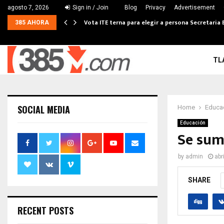
agosto 7, 2026
Sign in / Join
Blog
Privacy
Advertisement
Vota ITE terna para elegir a persona Secretaria 
385 AHORA
TL
SOCIAL MEDIA
Home
Educa
Educación
Se sum
by
admin
abr
SHARE
RECENT POSTS