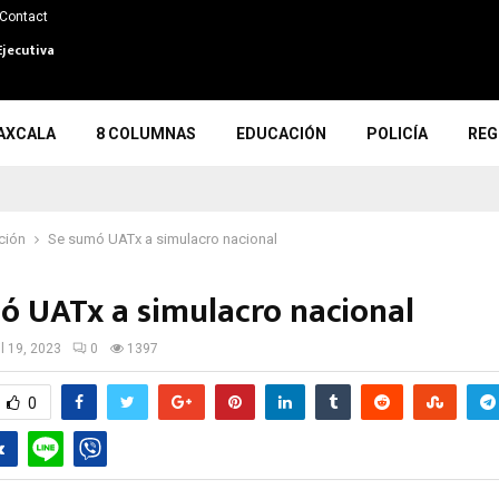
Contact
Ejecutiva
AXCALA
8 COLUMNAS
EDUCACIÓN
POLICÍA
REG
ción
Se sumó UATx a simulacro nacional
ó UATx a simulacro nacional
il 19, 2023
0
1397
0