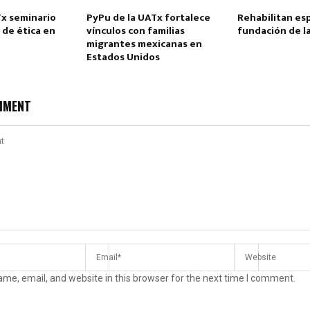
Tx seminario
PyPu de la UATx fortalece
Rehabilitan esp
 de ética en
vínculos con familias
fundación de l
n
migrantes mexicanas en
Estados Unidos
MMENT
Reply
Retweet
Favorite
Reply
R
me, email, and website in this browser for the next time I comment.