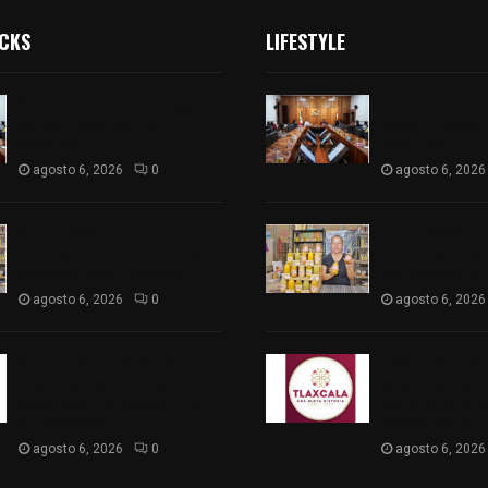
ICKS
LIFESTYLE
Vota ITE terna para elegir a
Vota ITE terna 
persona Secretaria
persona Secret
Ejecutiva
Ejecutiva
agosto 6, 2026
0
agosto 6, 2026
Sabor 100% tlaxcalteca:
Sabor 100% tla
Conoce Guarda Frutz en el
Conoce Guarda 
Mercado de Artesanos
Mercado de Ar
agosto 6, 2026
0
agosto 6, 2026
Caso Lorena Cuéllar: Estado
Caso Lorena Cu
exige rigor y fuentes
exige rigor y f
oficiales ante acusaciones
oficiales ante 
sin sustento
sin sustento
agosto 6, 2026
0
agosto 6, 2026