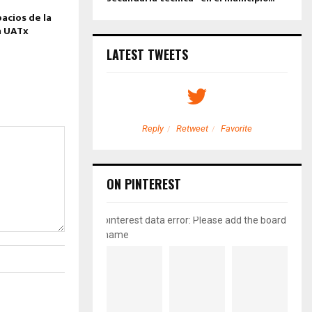
acios de la
a UATx
LATEST TWEETS
etweet
Favorite
Reply
Retweet
Favorite
ON PINTEREST
pinterest data error: Please add the board
name