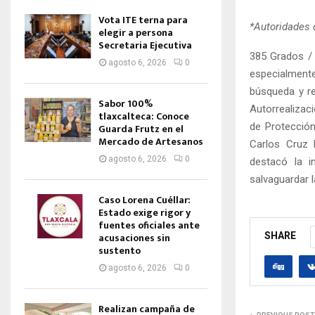
Vota ITE terna para
*Autoridades 
elegir a persona
Secretaria Ejecutiva
385 Grados / 
agosto 6, 2026
0
especialment
búsqueda y re
Sabor 100%
Autorrealizac
tlaxcalteca: Conoce
de Protección
Guarda Frutz en el
Mercado de Artesanos
Carlos Cruz B
agosto 6, 2026
0
destacó la i
salvaguardar l
Caso Lorena Cuéllar:
Estado exige rigor y
fuentes oficiales ante
acusaciones sin
SHARE
sustento
agosto 6, 2026
0
Realizan campaña de