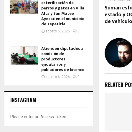
PREVIOUS POST
esterilización de
Suman esfu
perros y gatos en Villa
Alta y San Mateo
estado y O
Ayecac en el municipio
de vehícul
de Tepetitla
agosto 6, 2026
0
Atienden diputados a
comisión de
productores,
ejidatarios y
pobladores de Ixtenco
agosto 6, 2026
0
RELATED PO
INSTAGRAM
Please enter an Access Token