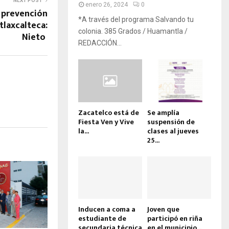
NEXT POST
enero 26, 2024
0
a prevención
*A través del programa Salvando tu
tlaxcalteca:
colonia. 385 Grados / Huamantla /
Nieto
REDACCIÓN...
Zacatelco está de
Se amplía
Fiesta Ven y Vive
suspensión de
la...
clases al jueves
25...
Inducen a coma a
Joven que
estudiante de
participó en riña
secundaria técnica
en el municipio...