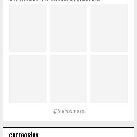
@thefirstmess
CATEGORÍAS