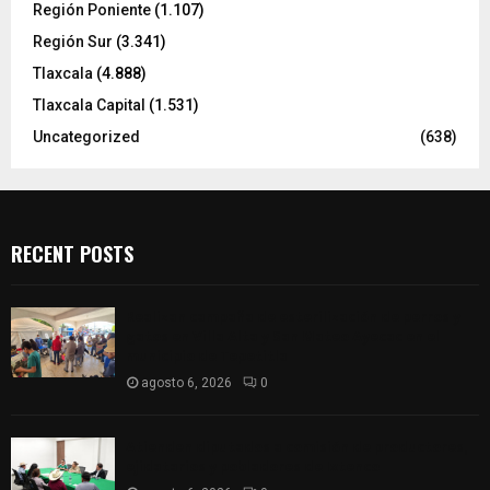
Región Poniente
(1.107)
Región Sur
(3.341)
Tlaxcala
(4.888)
Tlaxcala Capital
(1.531)
Uncategorized
(638)
RECENT POSTS
Realizan campaña de esterilización de perros y
gatos en Villa Alta y San Mateo Ayecac en el
municipio de Tepetitla
agosto 6, 2026
0
Atienden diputados a comisión de productores,
ejidatarios y pobladores de Ixtenco