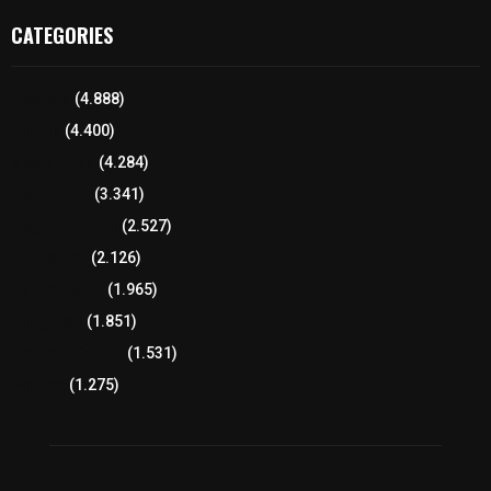
CATEGORIES
Tlaxcala
(4.888)
Policía
(4.400)
8 columnas
(4.284)
Región Sur
(3.341)
Región Oriente
(2.527)
Educación
(2.126)
Lo más leído
(1.965)
Congreso
(1.851)
Tlaxcala Capital
(1.531)
Política
(1.275)