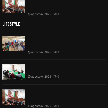
las cuentas públicas de entes fiscalizables del
ejercicio fiscal 2025
agosto 6, 2026
0
LIFESTYLE
Realizan campaña de esterilización de perros y
gatos en Villa Alta y San Mateo Ayecac en el
municipio de Tepetitla
agosto 6, 2026
0
Atienden diputados a comisión de productores,
ejidatarios y pobladores de Ixtenco
agosto 6, 2026
0
Inicia Congreso la aprobación de dictámenes de
las cuentas públicas de entes fiscalizables del
ejercicio fiscal 2025
agosto 6, 2026
0