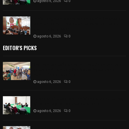
agosto 6, 2026
0
Inicia Congreso la aprobación de dictámenes de
las cuentas públicas de entes fiscalizables del
ejercicio fiscal 2025
agosto 6, 2026
0
EDITOR'S PICKS
Realizan campaña de esterilización de perros y
gatos en Villa Alta y San Mateo Ayecac en el
municipio de Tepetitla
agosto 6, 2026
0
Atienden diputados a comisión de productores,
ejidatarios y pobladores de Ixtenco
agosto 6, 2026
0
Inicia Congreso la aprobación de dictámenes de