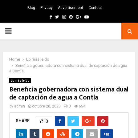
Blog
Privacy
Advertisement
Contact
Facebook
Twitter
Instagram
Pinterest
Google
Youtube
PRIMARY
MENU
Home
Lo más leído
Beneficia gobernadora con sistema dual de captación de agua
a Contla
Lo más leído
Beneficia gobernadora con sistema dual
de captación de agua a Contla
by
admin
octubre 20, 2023
0
654
SHARE
0