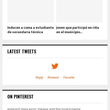
Inducen a coma a estudiante
Joven que participó en riña
de secundaria técnica
en el municipio...
LATEST TWEETS
Reply
Retweet
Favorite
ON PINTEREST
pinterest data error: Please add the board name