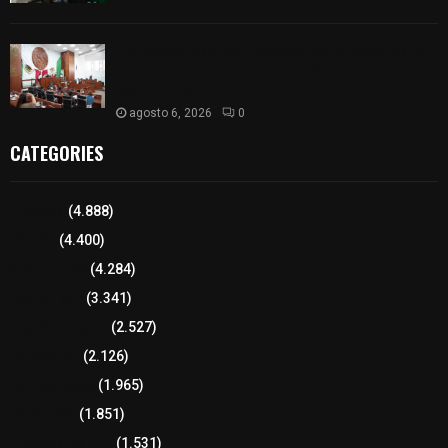
Inicia Congreso la aprobación de dictámenes de
las cuentas públicas de entes fiscalizables del
ejercicio fiscal 2025
agosto 6, 2026
0
CATEGORIES
Tlaxcala
(4.888)
Policía
(4.400)
8 columnas
(4.284)
Región Sur
(3.341)
Región Oriente
(2.527)
Educación
(2.126)
Lo más leído
(1.965)
Congreso
(1.851)
Tlaxcala Capital
(1.531)