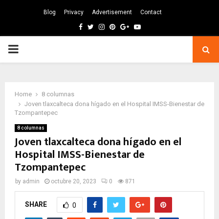
Blog
Privacy
Advertisement
Contact
Facebook
Twitter
Instagram
Pinterest
Google
Youtube
PRIMARY
MENU
Home
8 columnas
Joven tlaxcalteca dona hígado en el Hospital IMSS-Bienestar de
Tzompantepec
8 columnas
Joven tlaxcalteca dona hígado en el
Hospital IMSS-Bienestar de
Tzompantepec
by
admin
octubre 20, 2023
0
871
SHARE
0