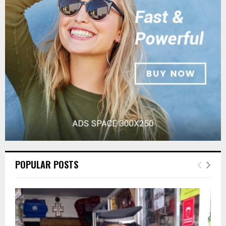
r
R
:
C
H
POPULAR POSTS