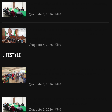
Atienden diputados a comisión de productores,
ejidatarios y pobladores de Ixtenco
agosto 6, 2026
0
Inicia Congreso la aprobación de dictámenes de
las cuentas públicas de entes fiscalizables del
ejercicio fiscal 2025
agosto 6, 2026
0
LIFESTYLE
Realizan campaña de esterilización de perros y
gatos en Villa Alta y San Mateo Ayecac en el
municipio de Tepetitla
agosto 6, 2026
0
Atienden diputados a comisión de productores,
ejidatarios y pobladores de Ixtenco
agosto 6, 2026
0