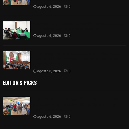
agosto 6, 2026
0
Atienden diputados a comisión de productores,
ejidatarios y pobladores de Ixtenco
agosto 6, 2026
0
Inicia Congreso la aprobación de dictámenes de
las cuentas públicas de entes fiscalizables del
ejercicio fiscal 2025
agosto 6, 2026
0
EDITOR'S PICKS
Realizan campaña de esterilización de perros y
gatos en Villa Alta y San Mateo Ayecac en el
municipio de Tepetitla
agosto 6, 2026
0