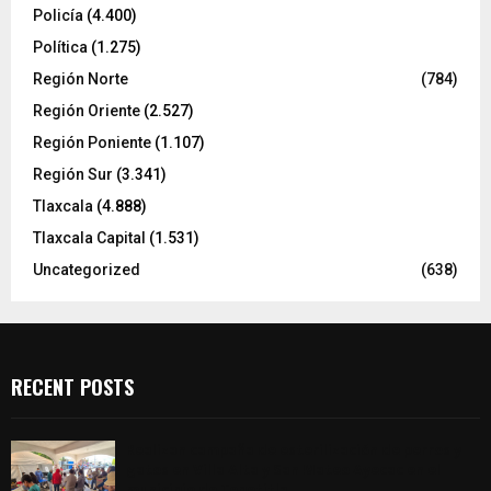
Policía
(4.400)
Política
(1.275)
Región Norte
(784)
Región Oriente
(2.527)
Región Poniente
(1.107)
Región Sur
(3.341)
Tlaxcala
(4.888)
Tlaxcala Capital
(1.531)
Uncategorized
(638)
RECENT POSTS
Realizan campaña de esterilización de perros y
gatos en Villa Alta y San Mateo Ayecac en el
municipio de Tepetitla