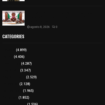
𝗔𝗣𝗥𝗢𝗕𝗔𝗗𝗔 | 𝗘𝗹 𝗖𝗼𝗻𝗴𝗿𝗲𝘀𝗼 𝗱𝗲 𝗧𝗹𝗮𝘅𝗰𝗮𝗹𝗮
𝗮𝘃𝗮𝗹𝗮 𝗹𝗮 𝗖𝘂𝗲𝗻𝘁𝗮 𝗣ú𝗯𝗹𝗶𝗰𝗮 𝟮𝟬𝟮𝟱 𝗱𝗲 𝗖𝗼𝗻𝘁𝗹𝗮 𝗱𝗲
𝗝𝘂𝗮𝗻 𝗖𝘂𝗮𝗺𝗮𝘁𝘇𝗶
agosto 8, 2026
0
CATEGORIES
Tlaxcala
(4.899)
Policía
(4.406)
8 columnas
(4.287)
Región Sur
(3.347)
Región Oriente
(2.529)
Educación
(2.128)
Lo más leído
(1.965)
Congreso
(1.852)
Tlaxcala Capital
(1.536)