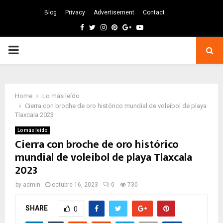
Blog
Privacy
Advertisement
Contact
Facebook
Twitter
Instagram
Pinterest
Google
Youtube
PRIMARY
MENU
Home
Lo más leído
Cierra con broche de oro histórico mundial de voleibol de playa
Tlaxcala 2023
Lo más leído
Cierra con broche de oro histórico
mundial de voleibol de playa Tlaxcala
2023
by
admin
octubre 16, 2023
0
730
SHARE
0