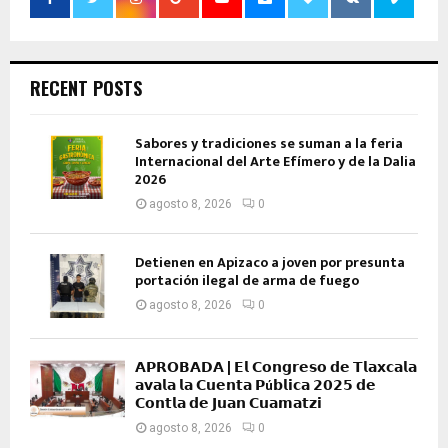
RECENT POSTS
Sabores y tradiciones se suman a la feria
Internacional del Arte Efímero y de la Dalia
2026
agosto 8, 2026
0
Detienen en Apizaco a joven por presunta
portación ilegal de arma de fuego
agosto 8, 2026
0
𝗔𝗣𝗥𝗢𝗕𝗔𝗗𝗔 | 𝗘𝗹 𝗖𝗼𝗻𝗴𝗿𝗲𝘀𝗼 𝗱𝗲 𝗧𝗹𝗮𝘅𝗰𝗮𝗹𝗮
𝗮𝘃𝗮𝗹𝗮 𝗹𝗮 𝗖𝘂𝗲𝗻𝘁𝗮 𝗣ú𝗯𝗹𝗶𝗰𝗮 𝟮𝟬𝟮𝟱 𝗱𝗲
𝗖𝗼𝗻𝘁𝗹𝗮 𝗱𝗲 𝗝𝘂𝗮𝗻 𝗖𝘂𝗮𝗺𝗮𝘁𝘇𝗶
agosto 8, 2026
0