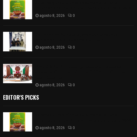
Sabores y tradiciones se suman a la feria
Internacional del Arte Efímero y de la Dalia 2026
agosto 8, 2026
0
Detienen en Apizaco a joven por presunta
portación ilegal de arma de fuego
agosto 8, 2026
0
𝗔𝗣𝗥𝗢𝗕𝗔𝗗𝗔 | 𝗘𝗹 𝗖𝗼𝗻𝗴𝗿𝗲𝘀𝗼 𝗱𝗲 𝗧𝗹𝗮𝘅𝗰𝗮𝗹𝗮
𝗮𝘃𝗮𝗹𝗮 𝗹𝗮 𝗖𝘂𝗲𝗻𝘁𝗮 𝗣ú𝗯𝗹𝗶𝗰𝗮 𝟮𝟬𝟮𝟱 𝗱𝗲 𝗖𝗼𝗻𝘁𝗹𝗮 𝗱𝗲
𝗝𝘂𝗮𝗻 𝗖𝘂𝗮𝗺𝗮𝘁𝘇𝗶
agosto 8, 2026
0
EDITOR'S PICKS
Sabores y tradiciones se suman a la feria
Internacional del Arte Efímero y de la Dalia 2026
agosto 8, 2026
0