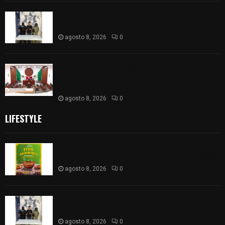
Detienen en Apizaco a joven por presunta
portación ilegal de arma de fuego
agosto 8, 2026
0
𝗔𝗣𝗥𝗢𝗕𝗔𝗗𝗔 | 𝗘𝗹 𝗖𝗼𝗻𝗴𝗿𝗲𝘀𝗼 𝗱𝗲 𝗧𝗹𝗮𝘅𝗰𝗮𝗹𝗮
𝗮𝘃𝗮𝗹𝗮 𝗹𝗮 𝗖𝘂𝗲𝗻𝘁𝗮 𝗣ú𝗯𝗹𝗶𝗰𝗮 𝟮𝟬𝟮𝟱 𝗱𝗲 𝗖𝗼𝗻𝘁𝗹𝗮 𝗱𝗲
𝗝𝘂𝗮𝗻 𝗖𝘂𝗮𝗺𝗮𝘁𝘇𝗶
agosto 8, 2026
0
LIFESTYLE
Sabores y tradiciones se suman a la feria
Internacional del Arte Efímero y de la Dalia 2026
agosto 8, 2026
0
Detienen en Apizaco a joven por presunta
portación ilegal de arma de fuego
agosto 8, 2026
0