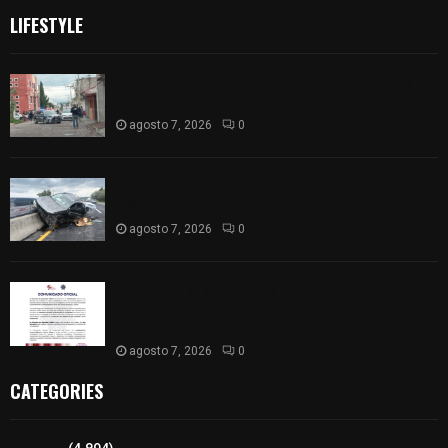
LIFESTYLE
Muere hombre al interior de salón de eventos en
Apizaco
agosto 7, 2026
0
Se accidenta camioneta sobre la carretera
México-Veracruz, a la altura de Hueyotlipan
agosto 7, 2026
0
Retiran de sus funciones a policía de
Chiautempan tras ser exhibido en redes por
presunto soborno
agosto 7, 2026
0
CATEGORIES