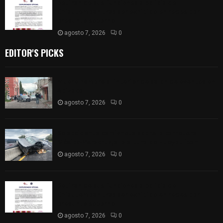
Retiran de sus funciones a policía de
Chiautempan tras ser exhibido en redes por
presunto soborno
agosto 7, 2026
0
EDITOR'S PICKS
Muere hombre al interior de salón de eventos en
Apizaco
agosto 7, 2026
0
Se accidenta camioneta sobre la carretera
México-Veracruz, a la altura de Hueyotlipan
agosto 7, 2026
0
Retiran de sus funciones a policía de
Chiautempan tras ser exhibido en redes por
presunto soborno
agosto 7, 2026
0