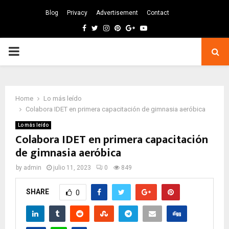
Blog
Privacy
Advertisement
Contact
Facebook
Twitter
Instagram
Pinterest
Google
Youtube
PRIMARY
MENU
Home
Lo más leído
Colabora IDET en primera capacitación de gimnasia aeróbica
Lo más leído
Colabora IDET en primera capacitación
de gimnasia aeróbica
by
admin
julio 11, 2023
0
849
SHARE
0