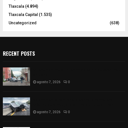
Tlaxcala
(4.894)
Tlaxcala Capital
(1.535)
Uncategorized
(638)
RECENT POSTS
Muere hombre al interior de salón de eventos en
Apizaco
agosto 7, 2026
0
Se accidenta camioneta sobre la carretera
México-Veracruz, a la altura de Hueyotlipan
agosto 7, 2026
0