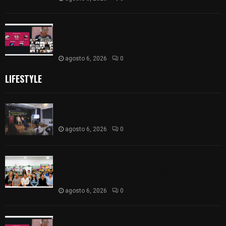
La UATx propicia la reflexión sobre los nuevos
desafíos del acompañamiento tutorial por parte
del docente
agosto 6, 2026
0
LIFESTYLE
Tlaxcala va por 80 mil árboles: lanzan mega
reforestación en 24 municipios
agosto 6, 2026
0
Concluye con éxito el Curso de Verano 2026 de
la Biblioteca Municipal de La Magdalena
Tlaltelulco
agosto 6, 2026
0
La UATx propicia la reflexión sobre los nuevos