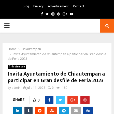
Blog
Privacy
Advertisement
Contact
Facebook
Twitter
Instagram
Pinterest
Google
Youtube
PRIMARY
MENU
Home
Chiautempan
Invita Ayuntamiento de Chiautempan a participar en Gran desfile
de Feria 2023
Chiautempan
Invita Ayuntamiento de Chiautempan a
participar en Gran desfile de Feria 2023
by
admin
julio 11, 2023
0
1180
SHARE
0