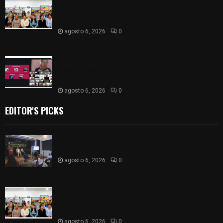
Concluye con éxito el Curso de Verano 2026 de
la Biblioteca Municipal de La Magdalena
Tlaltelulco
agosto 6, 2026
0
La UATx propicia la reflexión sobre los nuevos
desafíos del acompañamiento tutorial por parte
del docente
agosto 6, 2026
0
EDITOR'S PICKS
Tlaxcala va por 80 mil árboles: lanzan mega
reforestación en 24 municipios
agosto 6, 2026
0
Concluye con éxito el Curso de Verano 2026 de
la Biblioteca Municipal de La Magdalena
Tlaltelulco
agosto 6, 2026
0