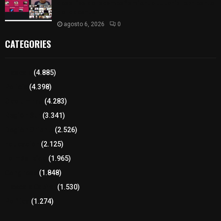
desafíos del acompañamiento tutorial por parte
del docente
agosto 6, 2026
0
CATEGORIES
Tlaxcala
(4.885)
Policía
(4.398)
8 columnas
(4.283)
Región Sur
(3.341)
Región Oriente
(2.526)
Educación
(2.125)
Lo más leído
(1.965)
Congreso
(1.848)
Tlaxcala Capital
(1.530)
Política
(1.274)