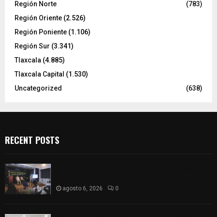
Región Norte
(783)
Región Oriente
(2.526)
Región Poniente
(1.106)
Región Sur
(3.341)
Tlaxcala
(4.885)
Tlaxcala Capital
(1.530)
Uncategorized
(638)
RECENT POSTS
Tlaxcala va por 80 mil árboles: lanzan mega
reforestación en 24 municipios
agosto 6, 2026
0