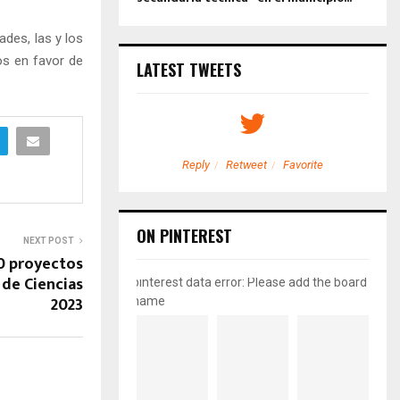
des, las y los
los en favor de
LATEST TWEETS
etweet
Favorite
Reply
Retweet
Favorite
ON PINTEREST
NEXT POST
0 proyectos
 de Ciencias
pinterest data error: Please add the board
2023
name