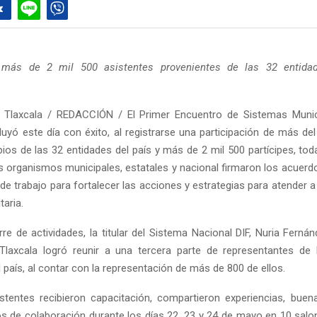
n más de 2 mil 500 asistentes provenientes de las 32 entid
 Tlaxcala / REDACCIÓN / El Primer Encuentro de Sistemas Munic
luyó este día con éxito, al registrarse una participación de más del
pios de las 32 entidades del país y más de 2 mil 500 partícipes, tod
los organismos municipales, estatales y nacional firmaron los acuerd
de trabajo para fortalecer las acciones y estrategias para atender a
taria.
rre de actividades, la titular del Sistema Nacional DIF, Nuria Fern
Tlaxcala logró reunir a una tercera parte de representantes de 
 país, al contar con la representación de más de 800 de ellos.
stentes recibieron capacitación, compartieron experiencias, buen
os de colaboración durante los días 22, 23 y 24 de mayo en 10 salo