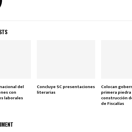
STS
 nacional del
Concluye SC presentaciones
Colocan gobern
enes con
literarias
primera piedra 
s laborales
construcción d
de Fiscalías
MMENT