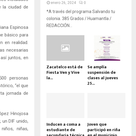
enero 26, 2024
0
e la ciudad de
*A través del programa Salvando tu
colonia. 385 Grados / Huamantla /
REDACCIÓN...
riana Espinosa
ue básico para
 en realidad.
as necesarias
así juntos, en
Zacatelco está de
Se amplía
Fiesta Ven y Vive
suspensión de
la...
clases al jueves
500 personas
25...
tórico, “el que
ta jornada de
López Hinojosa
 un DIF unido,
Inducen a coma a
Joven que
niños, niñas,
estudiante de
participó en riña
secundaria técnica
en el municipio...