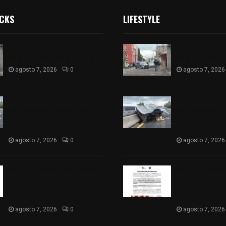
ICKS
LIFESTYLE
Muere hombre al interior de
Muere hombre a
salón de eventos en Apizaco
salón de event
agosto 7, 2026
0
agosto 7, 2026
Se accidenta camioneta
Se accidenta 
sobre la carretera México-
sobre la carre
Veracruz, a la altura de
Veracruz, a la 
Hueyotlipan
Hueyotlipan
agosto 7, 2026
0
agosto 7, 2026
Retiran de sus funciones a
Retiran de sus
policía de Chiautempan tras
policía de Chi
ser exhibido en redes por
ser exhibido en
presunto soborno
presunto sobo
agosto 7, 2026
0
agosto 7, 2026