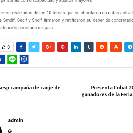
 personas con discapacidad y adultos mayores”.
erdos realizados de los 10 temas que se abordaron en estas activida
os Smdif, Sedif y Sndif firmaron y ratificaron su deber de concretar
atención prioritaria del país.
0
Reply
Retweet
Favorite
Reply
R
sesp campaña de canje de
Presenta Cobat 2
ganadores de la Feria
admin