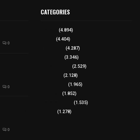
CATEGORIES
l interior de
Tlaxcala
(4.894)
os en Apizaco
Policía
(4.404)
0
8 columnas
(4.287)
Región Sur
(3.346)
camioneta
Región Oriente
(2.529)
tera México-
altura de
Educación
(2.128)
Lo más leído
(1.965)
0
Congreso
(1.852)
Tlaxcala Capital
(1.535)
 funciones a
autempan tras
Política
(1.278)
 redes por
rno
0