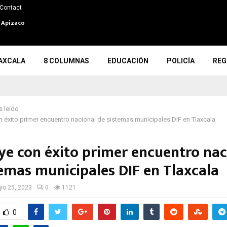
Contact
n Apizaco
AXCALA
8 COLUMNAS
EDUCACIÓN
POLICÍA
REG
 leído
 éxito primer encuentro nacional de sistemas municipales DIF en Tlaxcala
ye con éxito primer encuentro nac
temas municipales DIF en Tlaxcala
o 25, 2023
0
1121
0