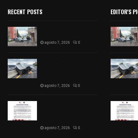
RECENT POSTS
EDITOR'S P
Muere hombre al interior de
salón de eventos en Apizaco
agosto 7, 2026
0
Se accidenta camioneta
sobre la carretera México-
Veracruz, a la altura de
Hueyotlipan
agosto 7, 2026
0
Retiran de sus funciones a
policía de Chiautempan tras
ser exhibido en redes por
presunto soborno
agosto 7, 2026
0