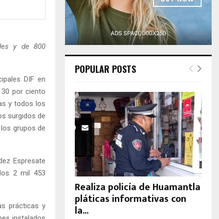
H
ades y de 800
POPULAR POSTS
ipales DIF en
 30 por ciento
as y todos los
os surgidos de
 los grupos de
ández Espresate
los 2 mil 453
Realiza policía de Huamantla
pláticas informativas con
as prácticas y
la...
nes instalados