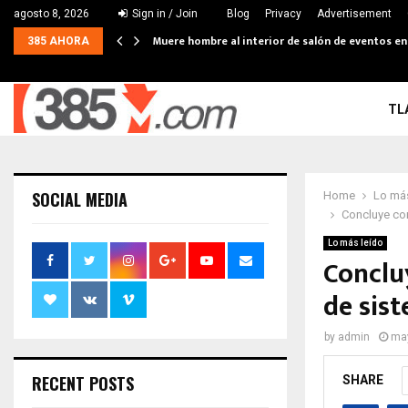
agosto 8, 2026
Sign in / Join
Blog
Privacy
Advertisement
Muere hombre al interior de salón de eventos e
385 AHORA
TL
SOCIAL MEDIA
Home
Lo más
Concluye con
Lo más leído
Conclu
de sis
by
admin
may
RECENT POSTS
SHARE