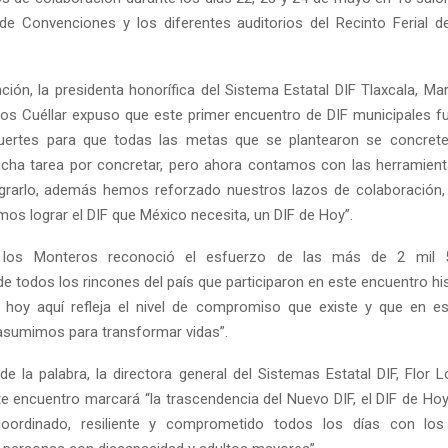
de Convenciones y los diferentes auditorios del Recinto Ferial d
nción, la presidenta honorífica del Sistema Estatal DIF Tlaxcala, Ma
os Cuéllar expuso que este primer encuentro de DIF municipales f
fuertes para que todas las metas que se plantearon se concreten
ha tarea por concretar, pero ahora contamos con las herramient
grarlo, además hemos reforzado nuestros lazos de colaboración, 
mos lograr el DIF que México necesita, un DIF de Hoy”.
 los Monteros reconoció el esfuerzo de las más de 2 mil 
e todos los rincones del país que participaron en este encuentro his
 hoy aquí refleja el nivel de compromiso que existe y que en es
asumimos para transformar vidas”.
de la palabra, la directora general del Sistemas Estatal DIF, Flor 
te encuentro marcará “la trascendencia del Nuevo DIF, el DIF de Hoy,
coordinado, resiliente y comprometido todos los días con los 