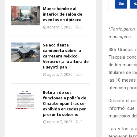
Muere hombre al
interior de salón de
eventos en Apizaco
agosto 7, 2026
0
*Participaro
municipios.
Se accidenta
385 Grados /
camioneta sobre la
carretera México-
Tlaxcala conc
Veracruz, a la altura de
de los munici
Hueyotlipan
titulares de 
agosto 7, 2026
0
las 10 mesas 
atención priori
Retiran de sus
funciones a policía de
Durante el cie
Chiautempan tras ser
informó que 
exhibido en redes por
presunto soborno
municipios del
agosto 7, 2026
0
Las y los asi
tendieron laz