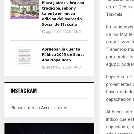
Plaza Juárez vibra con
en el Centro 
tradición, sabor y
talento en nueva
Tlaxcala.
edición del Mercado
Social de Tlaxcala
En su interve
agosto 7, 2026
0
de los Monter
crear lazos 
Aprueban la Cuenta
“Tenemos muc
Pública 2025 de Santa
para poder lo
Ana Nopalucan
equipo, podre
agosto 7, 2026
0
Espinosa de
provenientes d
INSTAGRAM
hayan estado
capacitación 
Please enter an Access Token
Al hacer uso 
indicó que es
capacitado, 