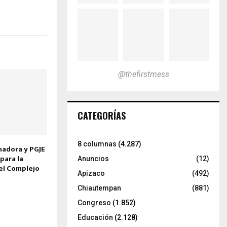
@thefirstmess
CATEGORÍAS
8 columnas
(4.287)
adora y PGJE
para la
Anuncios
(12)
el Complejo
Apizaco
(492)
Chiautempan
(881)
Congreso
(1.852)
Educación
(2.128)