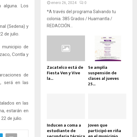
enero 26, 2024
0
n alguna. Los
*A través del programa Salvando tu
colonia. 385 Grados / Huamantla /
REDACCIÓN...
nal (Sedena) y
 de julio.
 municipio de
izaco, Contla y
Zacatelco está de
Se amplía
Fiesta Ven y Vive
suspensión de
arcaciones de
la...
clases al jueves
o, será en las
25...
talados en las
na, estarán en
2 de julio.
Inducen a coma a
Joven que
estudiante de
participó en riña
secundaria técnica
en el municipio...