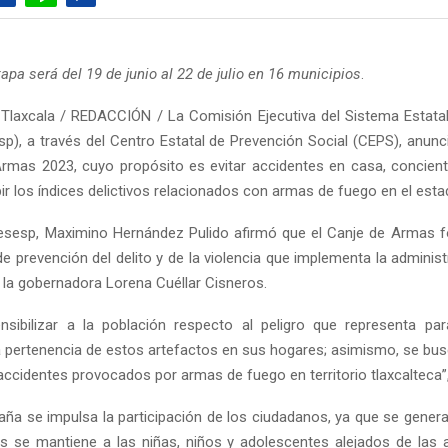
apa será del 19 de junio al 22 de julio en 16 municipios
.
Tlaxcala / REDACCIÓN / La Comisión Ejecutiva del Sistema Estata
sp), a través del Centro Estatal de Prevención Social (CEPS), anun
rmas 2023, cuyo propósito es evitar accidentes en casa, concient
bir los índices delictivos relacionados con armas de fuego en el esta
 Cesesp, Maximino Hernández Pulido afirmó que el Canje de Armas 
e prevención del delito y de la violencia que implementa la administ
la gobernadora Lorena Cuéllar Cisneros.
sibilizar a la población respecto al peligro que representa par
la pertenencia de estos artefactos en sus hogares; asimismo, se busc
accidentes provocados por armas de fuego en territorio tlaxcalteca”
ña se impulsa la participación de los ciudadanos, ya que se genera
s se mantiene a las niñas, niños y adolescentes alejados de las 