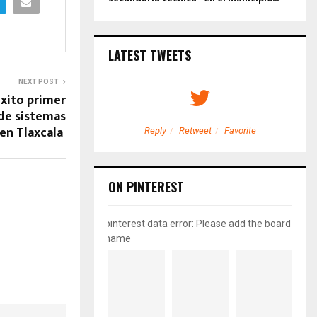
LATEST TWEETS
NEXT POST
xito primer
de sistemas
 en Tlaxcala
etweet
Favorite
Reply
Retweet
Favorite
ON PINTEREST
pinterest data error: Please add the board
name