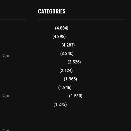
CATEGORIES
 de honor de
Tlaxcala
(4.884)
na
Policía
(4.398)
 de su nombre
ierre de la
8 columnas
(4.283)
Región Sur
(3.340)
0
Región Oriente
(2.526)
Educación
(2.124)
amiento de
avimento de
Lo más leído
(1.965)
rio de San
Congreso
(1.848)
Tlaxcala Capital
(1.530)
0
Política
(1.273)
a 242 camas
léctricas a
as del país
0