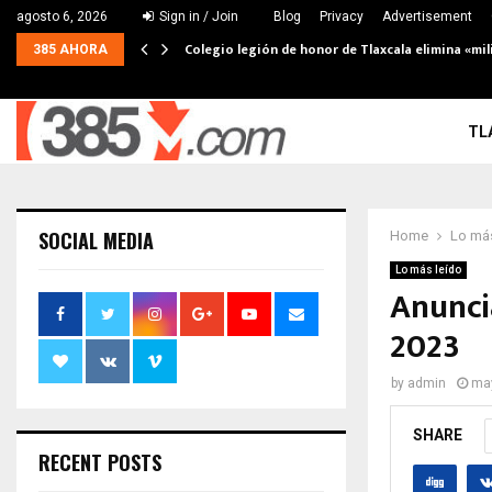
agosto 6, 2026
Sign in / Join
Blog
Privacy
Advertisement
Colegio legión de honor de Tlaxcala elimina «mil
385 AHORA
TL
SOCIAL MEDIA
Home
Lo más
Lo más leído
Anunci
2023
by
admin
may
SHARE
RECENT POSTS