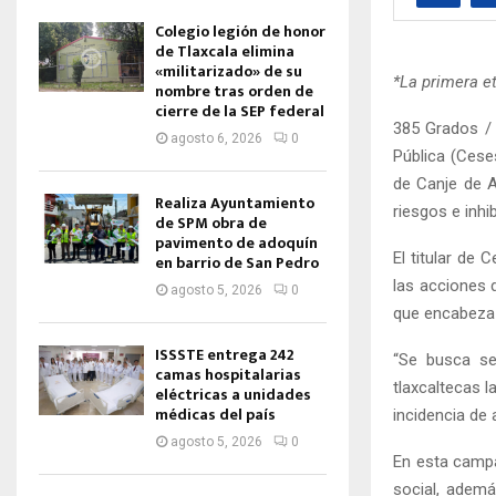
Colegio legión de honor
de Tlaxcala elimina
«militarizado» de su
*La primera et
nombre tras orden de
cierre de la SEP federal
385 Grados / 
agosto 6, 2026
0
Pública (Cese
de Canje de A
Realiza Ayuntamiento
riesgos e inhi
de SPM obra de
pavimento de adoquín
El titular de
en barrio de San Pedro
las acciones d
agosto 5, 2026
0
que encabeza 
ISSSTE entrega 242
“Se busca sen
camas hospitalarias
tlaxcaltecas 
eléctricas a unidades
médicas del país
incidencia de 
agosto 5, 2026
0
En esta campa
social, ademá