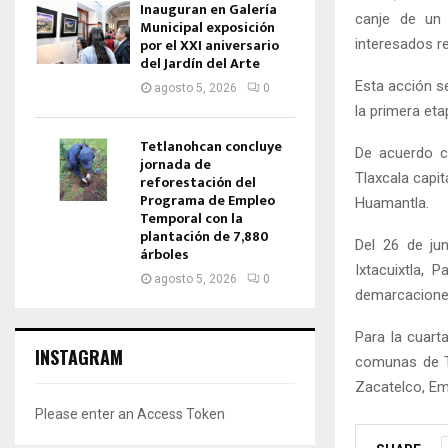
Inauguran en Galería
canje de un 
Municipal exposición
por el XXI aniversario
interesados re
del Jardín del Arte
Esta acción s
agosto 5, 2026
0
la primera eta
Tetlanohcan concluye
De acuerdo c
jornada de
Tlaxcala capit
reforestación del
Programa de Empleo
Huamantla.
Temporal con la
plantación de 7,880
Del 26 de ju
árboles
Ixtacuixtla, 
agosto 5, 2026
0
demarcaciones
Para la cuart
INSTAGRAM
comunas de Te
Zacatelco, Em
Please enter an Access Token