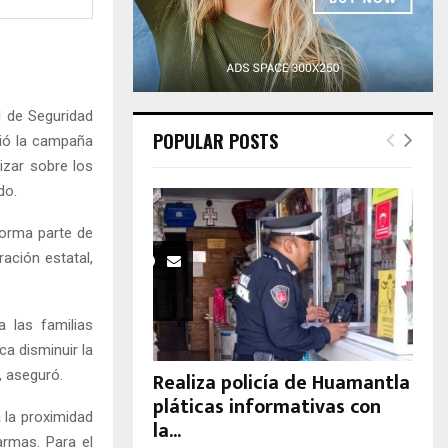
H
l de Seguridad
POPULAR POSTS
ció la campaña
izar sobre los
do.
forma parte de
ración estatal,
a las familias
a disminuir la
, aseguró.
Realiza policía de Huamantla
pláticas informativas con
 la proximidad
la...
armas. Para el