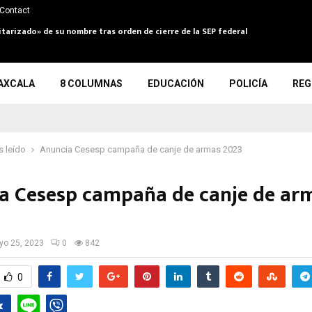
Contact
itarizado» de su nombre tras orden de cierre de la SEP federal
AXCALA
8 COLUMNAS
EDUCACIÓN
POLICÍA
REG
 leído
Anuncia Cesesp campaña de canje de armas 2023
a Cesesp campaña de canje de ar
o 25, 2023
0
842
0