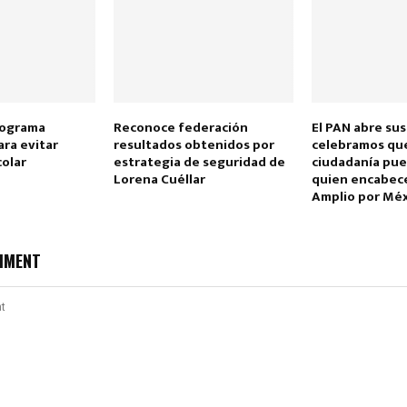
rograma
Reconoce federación
El PAN abre sus
ra evitar
resultados obtenidos por
celebramos que
colar
estrategia de seguridad de
ciudadanía pue
Lorena Cuéllar
quien encabece
Amplio por Mé
MMENT