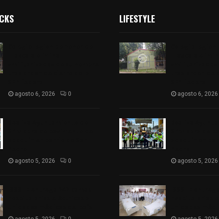
ICKS
LIFESTYLE
Colegio legión de honor de
Colegio legión
Tlaxcala elimina
Tlaxcala elimi
«militarizado» de su nombre
«militarizado»
tras orden de cierre de la
tras orden de c
SEP federal
SEP federal
agosto 6, 2026
0
agosto 6, 2026
Realiza Ayuntamiento de
Realiza Ayunt
SPM obra de pavimento de
SPM obra de p
adoquín en barrio de San
adoquín en bar
Pedro
Pedro
agosto 5, 2026
0
agosto 5, 2026
ISSSTE entrega 242 camas
ISSSTE entreg
hospitalarias eléctricas a
hospitalarias e
unidades médicas del país
unidades médic
agosto 5, 2026
0
agosto 5, 2026