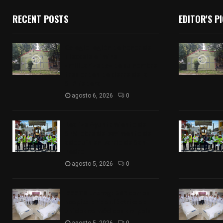
RECENT POSTS
EDITOR'S P
Colegio legión de honor de
Tlaxcala elimina
«militarizado» de su nombre
tras orden de cierre de la
SEP federal
agosto 6, 2026
0
Realiza Ayuntamiento de
SPM obra de pavimento de
adoquín en barrio de San
Pedro
agosto 5, 2026
0
ISSSTE entrega 242 camas
hospitalarias eléctricas a
unidades médicas del país
agosto 5, 2026
0