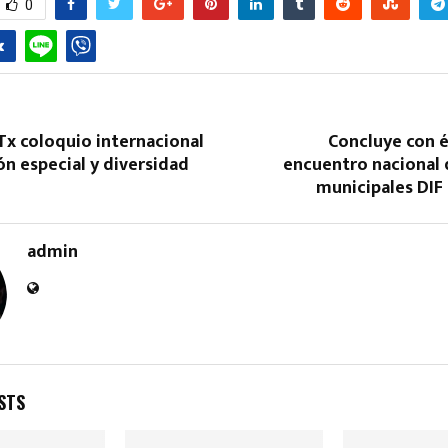
0
Tx coloquio internacional
Concluye con é
n especial y diversidad
encuentro nacional 
municipales DIF
Reply
Retweet
Favorite
Reply
R
admin
STS