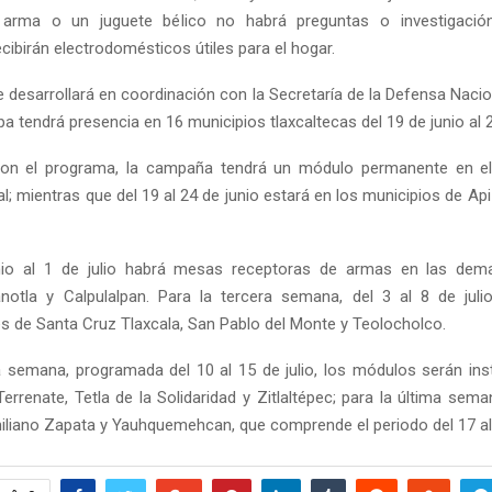
arma o un juguete bélico no habrá preguntas o investigació
cibirán electrodomésticos útiles para el hogar.
e desarrollará en coordinación con la Secretaría de la Defensa Nacio
pa tendrá presencia en 16 municipios tlaxcaltecas del 19 de junio al 22
on el programa, la campaña tendrá un módulo permanente en el
al; mientras que del 19 al 24 de junio estará en los municipios de Ap
nio al 1 de julio habrá mesas receptoras de armas en las dem
Panotla y Calpulalpan. Para la tercera semana, del 3 al 8 de juli
 de Santa Cruz Tlaxcala, San Pablo del Monte y Teolocholco.
a semana, programada del 10 al 15 de julio, los módulos serán ins
rrenate, Tetla de la Solidaridad y Zitlaltépec; para la última sema
iliano Zapata y Yauhquemehcan, que comprende el periodo del 17 al 2