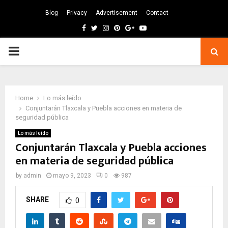
Blog
Privacy
Advertisement
Contact
Facebook
Twitter
Instagram
Pinterest
Google
Youtube
PRIMARY
MENU
Home
Lo más leído
Conjuntarán Tlaxcala y Puebla acciones en materia de
seguridad pública
Lo más leído
Conjuntarán Tlaxcala y Puebla acciones
en materia de seguridad pública
by
admin
mayo 9, 2023
0
987
SHARE
0