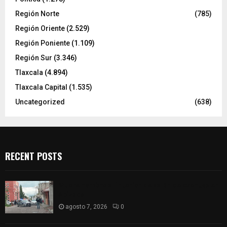
Región Norte
(785)
Región Oriente
(2.529)
Región Poniente
(1.109)
Región Sur
(3.346)
Tlaxcala
(4.894)
Tlaxcala Capital
(1.535)
Uncategorized
(638)
RECENT POSTS
Muere hombre al interior de salón de eventos en
Apizaco
agosto 7, 2026
0