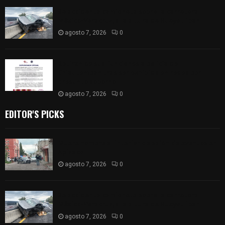
Se accidenta camioneta sobre la carretera
México-Veracruz, a la altura de Hueyotlipan
agosto 7, 2026
0
Retiran de sus funciones a policía de
Chiautempan tras ser exhibido en redes por
presunto soborno
agosto 7, 2026
0
EDITOR'S PICKS
Muere hombre al interior de salón de eventos en
Apizaco
agosto 7, 2026
0
Se accidenta camioneta sobre la carretera
México-Veracruz, a la altura de Hueyotlipan
agosto 7, 2026
0