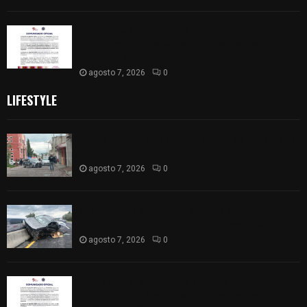
Retiran de sus funciones a policía de
Chiautempan tras ser exhibido en redes por
presunto soborno
agosto 7, 2026
0
LIFESTYLE
Muere hombre al interior de salón de eventos en
Apizaco
agosto 7, 2026
0
Se accidenta camioneta sobre la carretera
México-Veracruz, a la altura de Hueyotlipan
agosto 7, 2026
0
Retiran de sus funciones a policía de
Chiautempan tras ser exhibido en redes por
presunto soborno