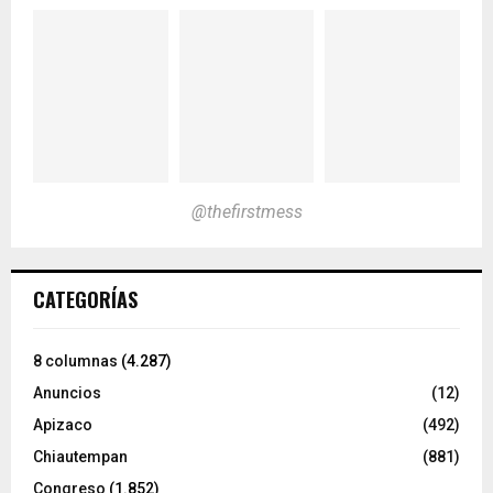
@thefirstmess
CATEGORÍAS
8 columnas
(4.287)
Anuncios
(12)
Apizaco
(492)
Chiautempan
(881)
Congreso
(1.852)