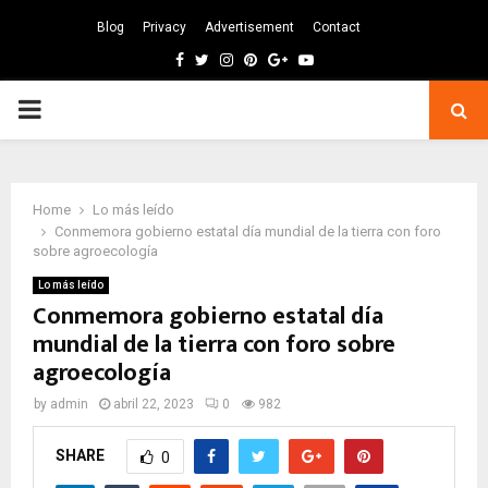
Blog
Privacy
Advertisement
Contact
Facebook
Twitter
Instagram
Pinterest
Google
Youtube
PRIMARY
MENU
Home
Lo más leído
Conmemora gobierno estatal día mundial de la tierra con foro
sobre agroecología
Lo más leído
Conmemora gobierno estatal día
mundial de la tierra con foro sobre
agroecología
by
admin
abril 22, 2023
0
982
SHARE
0