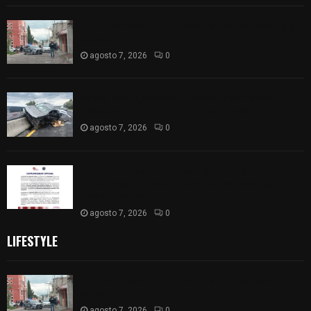
Muere hombre al interior de salón de eventos en
Apizaco
agosto 7, 2026
0
Se accidenta camioneta sobre la carretera
México-Veracruz, a la altura de Hueyotlipan
agosto 7, 2026
0
Retiran de sus funciones a policía de
Chiautempan tras ser exhibido en redes por
presunto soborno
agosto 7, 2026
0
LIFESTYLE
Muere hombre al interior de salón de eventos en
Apizaco
agosto 7, 2026
0