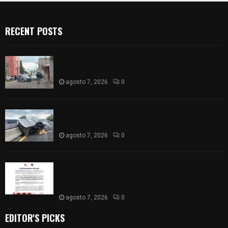
RECENT POSTS
Muere hombre al interior de salón de eventos en
Apizaco
agosto 7, 2026
0
Se accidenta camioneta sobre la carretera
México-Veracruz, a la altura de Hueyotlipan
agosto 7, 2026
0
Retiran de sus funciones a policía de
Chiautempan tras ser exhibido en redes por
presunto soborno
agosto 7, 2026
0
EDITOR'S PICKS