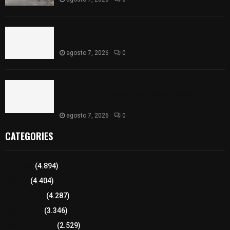
Se accidenta camioneta sobre la carretera
México-Veracruz, a la altura de Hueyotlipan
agosto 7, 2026
0
Retiran de sus funciones a policía de
Chiautempan tras ser exhibido en redes por
presunto soborno
agosto 7, 2026
0
CATEGORIES
Tlaxcala
(4.894)
Policía
(4.404)
8 columnas
(4.287)
Región Sur
(3.346)
Región Oriente
(2.529)