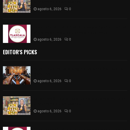
el Mercado de Artesanos
agosto 6, 2026
0
Caso Lorena Cuéllar: Estado exige rigor y fuentes
oficiales ante acusaciones sin sustento
agosto 6, 2026
0
EDITOR'S PICKS
Vota ITE terna para elegir a persona Secretaria
Ejecutiva
agosto 6, 2026
0
Sabor 100% tlaxcalteca: Conoce Guarda Frutz en
el Mercado de Artesanos
agosto 6, 2026
0
Caso Lorena Cuéllar: Estado exige rigor y fuentes