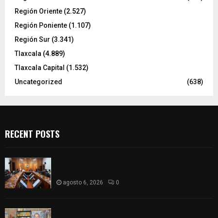
Región Oriente
(2.527)
Región Poniente
(1.107)
Región Sur
(3.341)
Tlaxcala
(4.889)
Tlaxcala Capital
(1.532)
Uncategorized
(638)
RECENT POSTS
Vota ITE terna para elegir a persona Secretaria
Ejecutiva
agosto 6, 2026
0
Sabor 100% tlaxcalteca: Conoce Guarda Frutz en