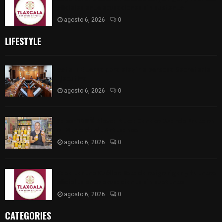
oficiales ante acusaciones sin sustento
agosto 6, 2026
0
LIFESTYLE
Vota ITE terna para elegir a persona Secretaria
Ejecutiva
agosto 6, 2026
0
Sabor 100% tlaxcalteca: Conoce Guarda Frutz en
el Mercado de Artesanos
agosto 6, 2026
0
Caso Lorena Cuéllar: Estado exige rigor y fuentes
oficiales ante acusaciones sin sustento
agosto 6, 2026
0
CATEGORIES