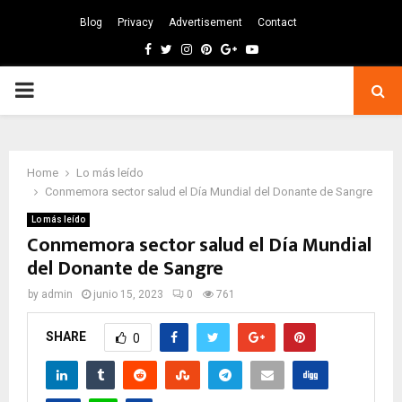
Blog
Privacy
Advertisement
Contact
Facebook
Twitter
Instagram
Pinterest
Google
Youtube
PRIMARY
MENU
Home
Lo más leído
Conmemora sector salud el Día Mundial del Donante de Sangre
Lo más leído
Conmemora sector salud el Día Mundial
del Donante de Sangre
by
admin
junio 15, 2023
0
761
SHARE
0