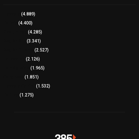
Tlaxcala
(4.889)
Policía
(4.400)
8 columnas
(4.285)
Región Sur
(3.341)
Región Oriente
(2.527)
Educación
(2.126)
Lo más leído
(1.965)
Congreso
(1.851)
Tlaxcala Capital
(1.532)
Política
(1.275)