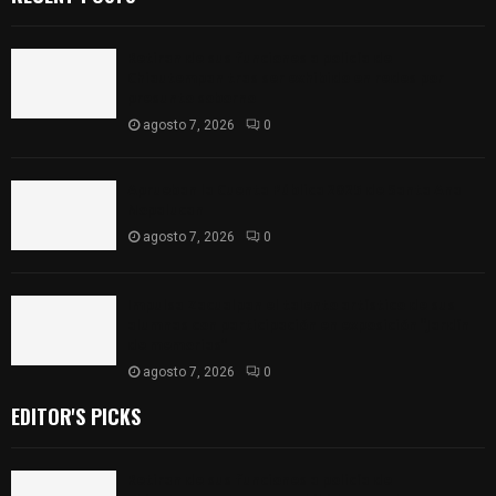
Retiran de sus funciones a policía de
Chiautempan tras ser exhibido en redes por
presunto soborno
agosto 7, 2026
0
Aprueban la Cuenta Pública 2025 de Santa Ana
Nopalucan
agosto 7, 2026
0
Impulsa Zacualpan el talento artístico de sus
alumnas con participación en exposición “Jardín
de memorias”
agosto 7, 2026
0
EDITOR'S PICKS
Retiran de sus funciones a policía de