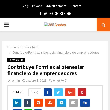
Blog
Privacy
Advertisement
Contact
Facebook
Twitter
Instagram
Pinterest
Google
Youtube
PRIMARY
MENU
Home
Lo más leído
Contribuye Fomtlax al bienestar financiero de emprendedores
Lo más leído
Contribuye Fomtlax al bienestar
financiero de emprendedores
by
admin
octubre 3, 2023
0
949
SHARE
0