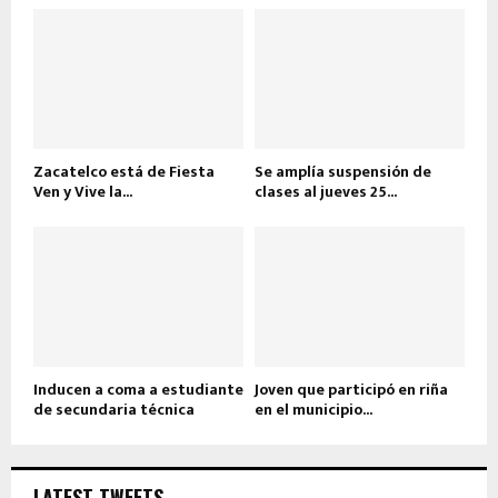
Zacatelco está de Fiesta
Se amplía suspensión de
Ven y Vive la...
clases al jueves 25...
Inducen a coma a estudiante
Joven que participó en riña
de secundaria técnica
en el municipio...
LATEST TWEETS