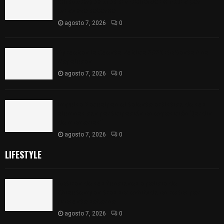
Chiautempan tras ser exhibido en redes por
presunto soborno
agosto 7, 2026
0
Aprueban la Cuenta Pública 2025 de Santa Ana
Nopalucan
agosto 7, 2026
0
Impulsa Zacualpan el talento artístico de sus
alumnas con participación en exposición “Jardín
de memorias”
agosto 7, 2026
0
LIFESTYLE
Retiran de sus funciones a policía de
Chiautempan tras ser exhibido en redes por
presunto soborno
agosto 7, 2026
0