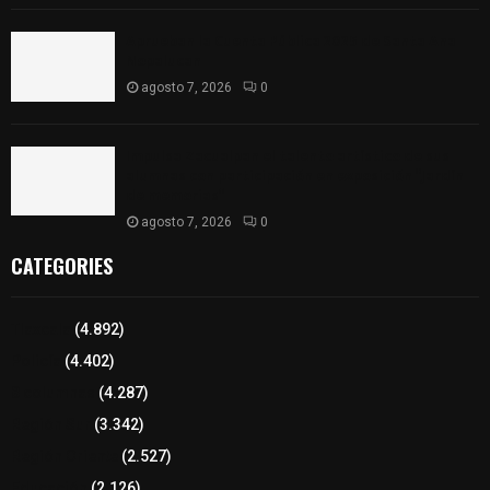
Aprueban la Cuenta Pública 2025 de Santa Ana
Nopalucan
agosto 7, 2026
0
Impulsa Zacualpan el talento artístico de sus
alumnas con participación en exposición “Jardín
de memorias”
agosto 7, 2026
0
CATEGORIES
Tlaxcala
(4.892)
Policía
(4.402)
8 columnas
(4.287)
Región Sur
(3.342)
Región Oriente
(2.527)
Educación
(2.126)