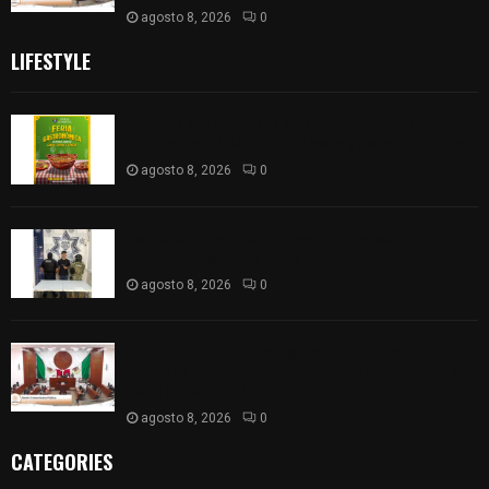
agosto 8, 2026
0
LIFESTYLE
Sabores y tradiciones se suman a la feria
Internacional del Arte Efímero y de la Dalia 2026
agosto 8, 2026
0
Detienen en Apizaco a joven por presunta
portación ilegal de arma de fuego
agosto 8, 2026
0
𝗔𝗣𝗥𝗢𝗕𝗔𝗗𝗔 | 𝗘𝗹 𝗖𝗼𝗻𝗴𝗿𝗲𝘀𝗼 𝗱𝗲 𝗧𝗹𝗮𝘅𝗰𝗮𝗹𝗮
𝗮𝘃𝗮𝗹𝗮 𝗹𝗮 𝗖𝘂𝗲𝗻𝘁𝗮 𝗣ú𝗯𝗹𝗶𝗰𝗮 𝟮𝟬𝟮𝟱 𝗱𝗲 𝗖𝗼𝗻𝘁𝗹𝗮 𝗱𝗲
𝗝𝘂𝗮𝗻 𝗖𝘂𝗮𝗺𝗮𝘁𝘇𝗶
agosto 8, 2026
0
CATEGORIES