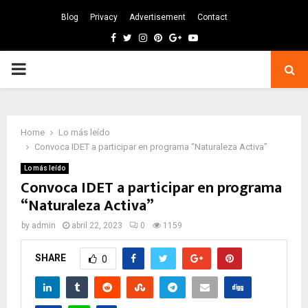
Blog
Privacy
Advertisement
Contact
Facebook
Twitter
Instagram
Pinterest
Google
Youtube
PRIMARY
MENU
Home
Lo más leído
Convoca IDET a participar en programa “Naturaleza Activa”
Lo más leído
Convoca IDET a participar en programa
“Naturaleza Activa”
by
admin
abril 22, 2023
0
1159
SHARE
0