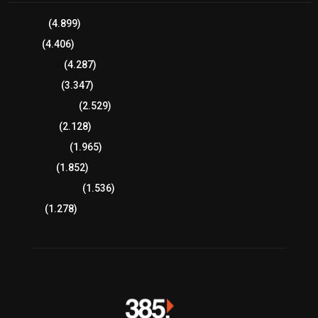
Tlaxcala
(4.899)
Policía
(4.406)
8 columnas
(4.287)
Región Sur
(3.347)
Región Oriente
(2.529)
Educación
(2.128)
Lo más leído
(1.965)
Congreso
(1.852)
Tlaxcala Capital
(1.536)
Política
(1.278)