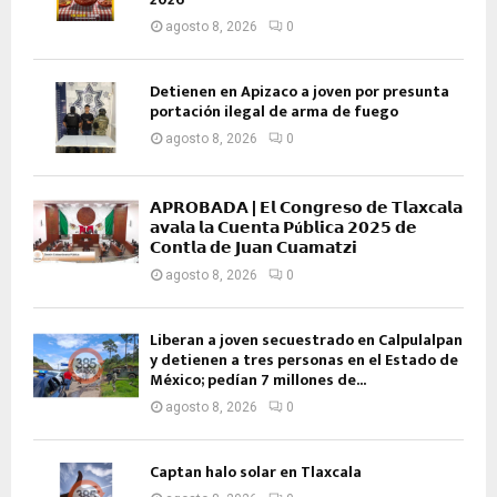
agosto 8, 2026
0
Detienen en Apizaco a joven por presunta
portación ilegal de arma de fuego
agosto 8, 2026
0
𝗔𝗣𝗥𝗢𝗕𝗔𝗗𝗔 | 𝗘𝗹 𝗖𝗼𝗻𝗴𝗿𝗲𝘀𝗼 𝗱𝗲 𝗧𝗹𝗮𝘅𝗰𝗮𝗹𝗮
𝗮𝘃𝗮𝗹𝗮 𝗹𝗮 𝗖𝘂𝗲𝗻𝘁𝗮 𝗣ú𝗯𝗹𝗶𝗰𝗮 𝟮𝟬𝟮𝟱 𝗱𝗲
𝗖𝗼𝗻𝘁𝗹𝗮 𝗱𝗲 𝗝𝘂𝗮𝗻 𝗖𝘂𝗮𝗺𝗮𝘁𝘇𝗶
agosto 8, 2026
0
Liberan a joven secuestrado en Calpulalpan
y detienen a tres personas en el Estado de
México; pedían 7 millones de...
agosto 8, 2026
0
Captan halo solar en Tlaxcala