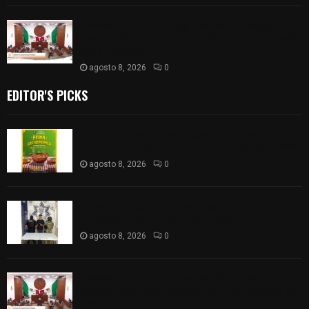
𝗔𝗣𝗥𝗢𝗕𝗔𝗗𝗔 | 𝗘𝗹 𝗖𝗼𝗻𝗴𝗿𝗲𝘀𝗼 𝗱𝗲 𝗧𝗹𝗮𝘅𝗰𝗮𝗹𝗮
𝗮𝘃𝗮𝗹𝗮 𝗹𝗮 𝗖𝘂𝗲𝗻𝘁𝗮 𝗣ú𝗯𝗹𝗶𝗰𝗮 𝟮𝟬𝟮𝟱 𝗱𝗲 𝗖𝗼𝗻𝘁𝗹𝗮 𝗱𝗲
𝗝𝘂𝗮𝗻 𝗖𝘂𝗮𝗺𝗮𝘁𝘇𝗶
agosto 8, 2026
0
EDITOR'S PICKS
Sabores y tradiciones se suman a la feria
Internacional del Arte Efímero y de la Dalia 2026
agosto 8, 2026
0
Detienen en Apizaco a joven por presunta
portación ilegal de arma de fuego
agosto 8, 2026
0
𝗔𝗣𝗥𝗢𝗕𝗔𝗗𝗔 | 𝗘𝗹 𝗖𝗼𝗻𝗴𝗿𝗲𝘀𝗼 𝗱𝗲 𝗧𝗹𝗮𝘅𝗰𝗮𝗹𝗮
𝗮𝘃𝗮𝗹𝗮 𝗹𝗮 𝗖𝘂𝗲𝗻𝘁𝗮 𝗣ú𝗯𝗹𝗶𝗰𝗮 𝟮𝟬𝟮𝟱 𝗱𝗲 𝗖𝗼𝗻𝘁𝗹𝗮 𝗱𝗲
𝗝𝘂𝗮𝗻 𝗖𝘂𝗮𝗺𝗮𝘁𝘇𝗶