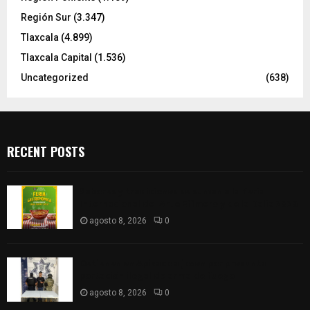
Región Sur
(3.347)
Tlaxcala
(4.899)
Tlaxcala Capital
(1.536)
Uncategorized
(638)
RECENT POSTS
Sabores y tradiciones se suman a la feria
Internacional del Arte Efímero y de la Dalia 2026
agosto 8, 2026
0
Detienen en Apizaco a joven por presunta
portación ilegal de arma de fuego
agosto 8, 2026
0