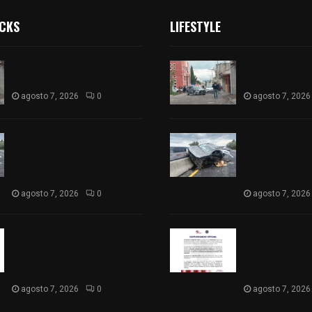
ICKS
LIFESTYLE
Muere hombre al interior de
Muere hombre a
salón de eventos en Apizaco
salón de event
agosto 7, 2026
0
agosto 7, 2026
Se accidenta camioneta
Se accidenta 
sobre la carretera México-
sobre la carre
Veracruz, a la altura de
Veracruz, a la 
Hueyotlipan
Hueyotlipan
agosto 7, 2026
0
agosto 7, 2026
Retiran de sus funciones a
Retiran de sus
policía de Chiautempan tras
policía de Chi
ser exhibido en redes por
ser exhibido en
presunto soborno
presunto sobo
agosto 7, 2026
0
agosto 7, 2026