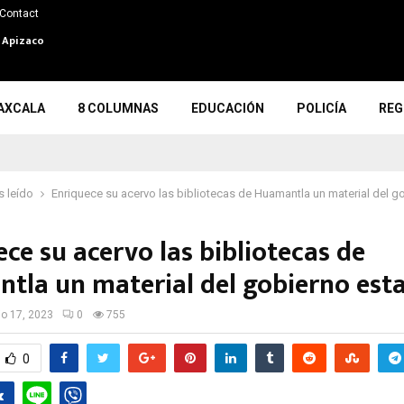
Contact
n Apizaco
AXCALA
8 COLUMNAS
EDUCACIÓN
POLICÍA
REG
 leído
Enriquece su acervo las bibliotecas de Huamantla un material del g
ce su acervo las bibliotecas de
tla un material del gobierno est
io 17, 2023
0
755
0