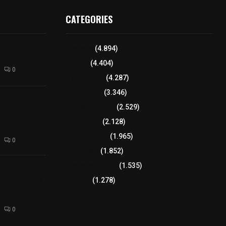
CATEGORIES
l interior de
Tlaxcala
(4.894)
os en Apizaco
Policía
(4.404)
0
8 columnas
(4.287)
Región Sur
(3.346)
camioneta
Región Oriente
(2.529)
tera México-
altura de
Educación
(2.128)
Lo más leído
(1.965)
0
Congreso
(1.852)
Tlaxcala Capital
(1.535)
 funciones a
autempan tras
Política
(1.278)
 redes por
rno
0