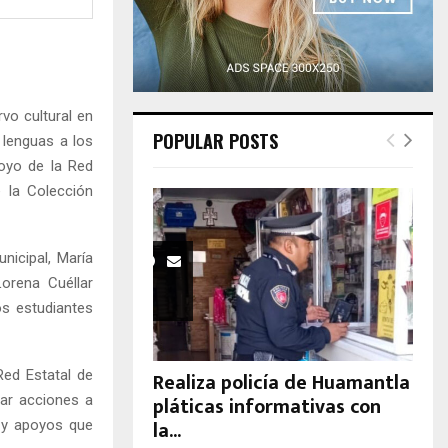
H
vo cultural en
POPULAR POSTS
 lenguas a los
poyo de la Red
e la Colección
nicipal, María
orena Cuéllar
os estudiantes
Red Estatal de
Realiza policía de Huamantla
pláticas informativas con
sar acciones a
la...
 y apoyos que