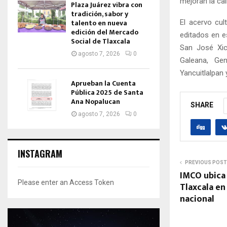
mejoran la cal
Plaza Juárez vibra con
tradición, sabor y
talento en nueva
El acervo cul
edición del Mercado
editados en e
Social de Tlaxcala
San José Xic
agosto 7, 2026
0
Galeana, Gen
Yancuitlalpan 
Aprueban la Cuenta
Pública 2025 de Santa
Ana Nopalucan
SHARE
agosto 7, 2026
0
INSTAGRAM
PREVIOUS POST
IMCO ubica 
Please enter an Access Token
Tlaxcala en 
nacional