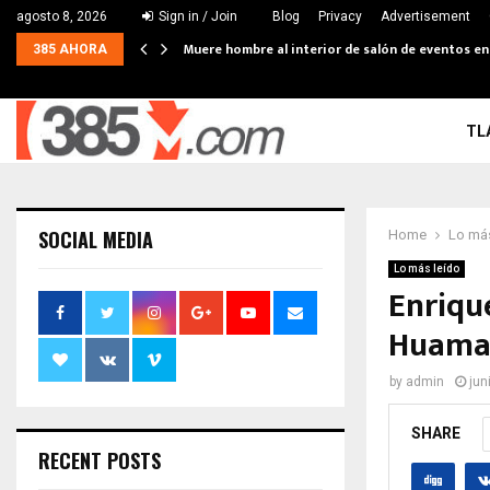
agosto 8, 2026
Sign in / Join
Blog
Privacy
Advertisement
Muere hombre al interior de salón de eventos e
385 AHORA
TL
SOCIAL MEDIA
Home
Lo más
Lo más leído
Enrique
Huaman
by
admin
jun
SHARE
RECENT POSTS