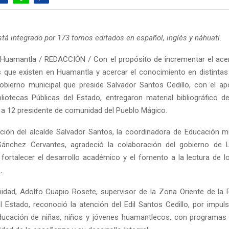
stá integrado por 173 tomos editados en español, inglés y náhuatl.
Huamantla / REDACCIÓN / Con el propósito de incrementar el acer
as que existen en Huamantla y acercar el conocimiento en distintas
gobierno municipal que preside Salvador Santos Cedillo, con el a
bliotecas Públicas del Estado, entregaron material bibliográfico d
” a 12 presidente de comunidad del Pueblo Mágico.
ción del alcalde Salvador Santos, la coordinadora de Educación mu
ánchez Cervantes, agradeció la colaboración del gobierno de L
 fortalecer el desarrollo académico y el fomento a la lectura de l
.
idad, Adolfo Cuapio Rosete, supervisor de la Zona Oriente de la 
el Estado, reconoció la atención del Edil Santos Cedillo, por impul
educación de niñas, niños y jóvenes huamantlecos, con programas