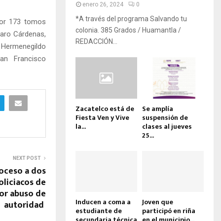
enero 26, 2024
0
*A través del programa Salvando tu
 por 173 tomos
colonia. 385 Grados / Huamantla /
zaro Cárdenas,
REDACCIÓN...
 Hermenegildo
San Francisco
Zacatelco está de
Se amplía
Fiesta Ven y Vive
suspensión de
la...
clases al jueves
25...
NEXT POST
roceso a dos
liciacos de
por abuso de
Inducen a coma a
Joven que
autoridad
estudiante de
participó en riña
secundaria técnica
en el municipio...