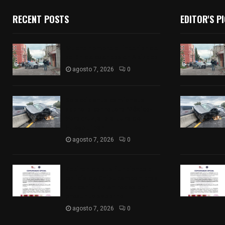
RECENT POSTS
EDITOR'S P
Muere hombre al interior de
salón de eventos en Apizaco
agosto 7, 2026
0
Se accidenta camioneta
sobre la carretera México-
Veracruz, a la altura de
Hueyotlipan
agosto 7, 2026
0
Retiran de sus funciones a
policía de Chiautempan tras
ser exhibido en redes por
presunto soborno
agosto 7, 2026
0