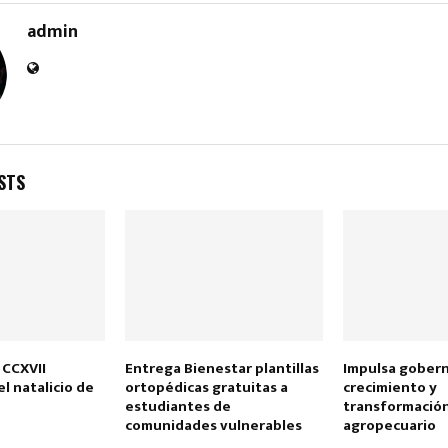
admin
STS
Reply
Retweet
Favorite
Reply
R
CCXVII
Entrega Bienestar plantillas
Impulsa gober
el natalicio de
ortopédicas gratuitas a
crecimiento y
z
estudiantes de
transformación
comunidades vulnerables
agropecuario