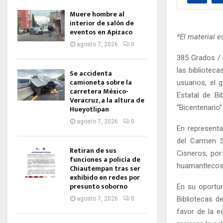
Muere hombre al
interior de salón de
eventos en Apizaco
*El material e
agosto 7, 2026
0
385 Grados / 
las bibliotec
Se accidenta
camioneta sobre la
usuarios, el 
carretera México-
Estatal de Bi
Veracruz, a la altura de
“Bicentenario
Hueyotlipan
agosto 7, 2026
0
En representa
del Carmen S
Retiran de sus
Cisneros, por
funciones a policía de
huamantlecos
Chiautempan tras ser
exhibido en redes por
presunto soborno
En su oportun
Bibliotecas d
agosto 7, 2026
0
favor de la 