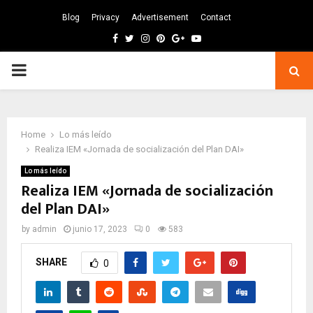
Blog
Privacy
Advertisement
Contact
Facebook
Twitter
Instagram
Pinterest
Google
Youtube
PRIMARY
MENU
Home
Lo más leído
Realiza IEM «Jornada de socialización del Plan DAI»
Lo más leído
Realiza IEM «Jornada de socialización
del Plan DAI»
by
admin
junio 17, 2023
0
583
SHARE
0