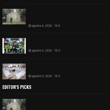
Colegio legión de honor de Tlaxcala elimina
«militarizado» de su nombre tras orden de cierre
de la SEP federal
agosto 6, 2026
0
Realiza Ayuntamiento de SPM obra de pavimento
de adoquín en barrio de San Pedro
agosto 5, 2026
0
ISSSTE entrega 242 camas hospitalarias
eléctricas a unidades médicas del país
agosto 5, 2026
0
EDITOR'S PICKS
Colegio legión de honor de Tlaxcala elimina
«militarizado» de su nombre tras orden de cierre
de la SEP federal