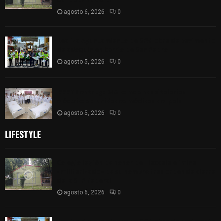
agosto 6, 2026
0
Realiza Ayuntamiento de SPM obra de pavimento
de adoquín en barrio de San Pedro
agosto 5, 2026
0
ISSSTE entrega 242 camas hospitalarias
eléctricas a unidades médicas del país
agosto 5, 2026
0
LIFESTYLE
Colegio legión de honor de Tlaxcala elimina
«militarizado» de su nombre tras orden de cierre
de la SEP federal
agosto 6, 2026
0