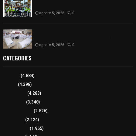
Realiza Ayuntamiento de SPM obra de pavimento
de adoquín en barrio de San Pedro
agosto 5, 2026
0
ISSSTE entrega 242 camas hospitalarias
eléctricas a unidades médicas del país
agosto 5, 2026
0
CATEGORIES
Tlaxcala
(4.884)
Policía
(4.398)
8 columnas
(4.283)
Región Sur
(3.340)
Región Oriente
(2.526)
Educación
(2.124)
Lo más leído
(1.965)