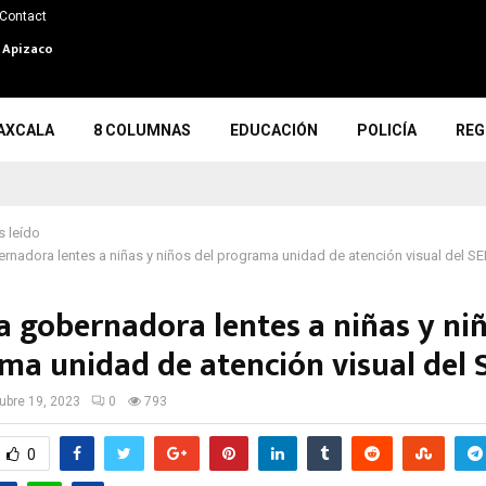
Contact
n Apizaco
AXCALA
8 COLUMNAS
EDUCACIÓN
POLICÍA
REG
 leído
rnadora lentes a niñas y niños del programa unidad de atención visual del S
a gobernadora lentes a niñas y niñ
ma unidad de atención visual del
ubre 19, 2023
0
793
0