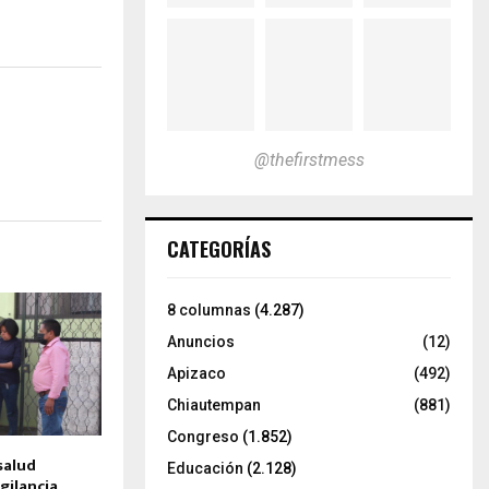
@thefirstmess
CATEGORÍAS
8 columnas
(4.287)
Anuncios
(12)
Apizaco
(492)
Chiautempan
(881)
Congreso
(1.852)
salud
Educación
(2.128)
gilancia