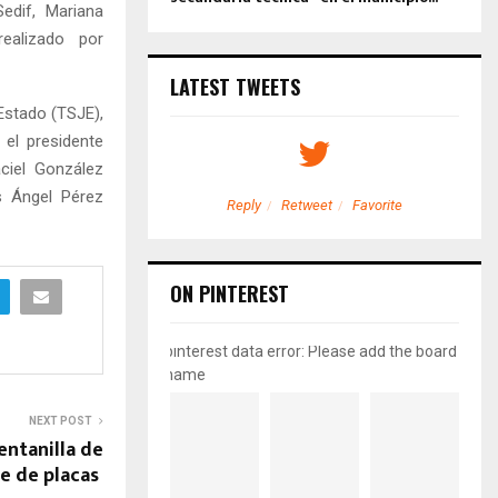
edif, Mariana
ealizado por
LATEST TWEETS
 Estado (TSJE),
 el presidente
aciel González
is Ángel Pérez
etweet
Favorite
Reply
Retweet
Favorite
ON PINTEREST
pinterest data error: Please add the board
name
NEXT POST
ntanilla de
je de placas