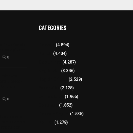
CATEGORIES
l interior de
Tlaxcala
(4.894)
os en Apizaco
Policía
(4.404)
0
8 columnas
(4.287)
Región Sur
(3.346)
camioneta
Región Oriente
(2.529)
tera México-
altura de
Educación
(2.128)
Lo más leído
(1.965)
0
Congreso
(1.852)
Tlaxcala Capital
(1.535)
 funciones a
autempan tras
Política
(1.278)
 redes por
rno