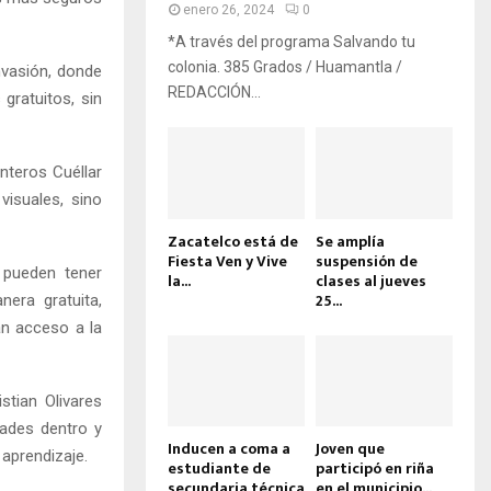
enero 26, 2024
0
*A través del programa Salvando tu
colonia. 385 Grados / Huamantla /
nvasión, donde
REDACCIÓN...
gratuitos, sin
onteros Cuéllar
visuales, sino
Zacatelco está de
Se amplía
Fiesta Ven y Vive
suspensión de
 pueden tener
la...
clases al jueves
25...
nera gratuita,
an acceso a la
stian Olivares
dades dentro y
Inducen a coma a
Joven que
 aprendizaje.
estudiante de
participó en riña
secundaria técnica
en el municipio...