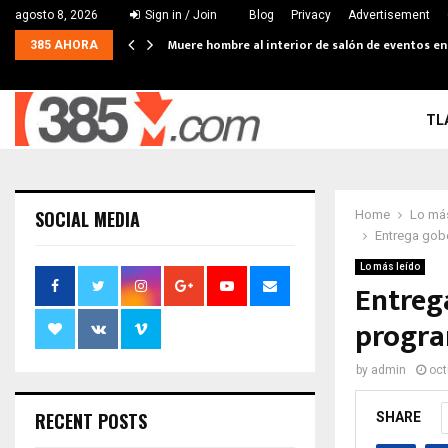
agosto 8, 2026
Sign in / Join
Blog
Privacy
Advertisement
Muere hombre al interior de salón de eventos e
385 AHORA
TL
SOCIAL MEDIA
Home
Lo más
Entrega gobe
Lo más leído
Entreg
progra
by
admin
oct
RECENT POSTS
SHARE