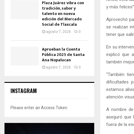
Plaza Juárez vibra con
y más felices”
tradición, sabor y
talento en nueva
edición del Mercado
Aprovechó par
Social de Tlaxcala
se realizan i
agosto 7, 2026
0
tener que salir
En su interven
Aprueban la Cuenta
Pública 2025 de Santa
explicó que a
Ana Nopalucan
también mejora
agosto 7, 2026
0
“También tie
dificultades 
estamos alivi
INSTAGRAM
atención visua
Please enter an Access Token
A nombre de l
aseguró que l
fuera de la es