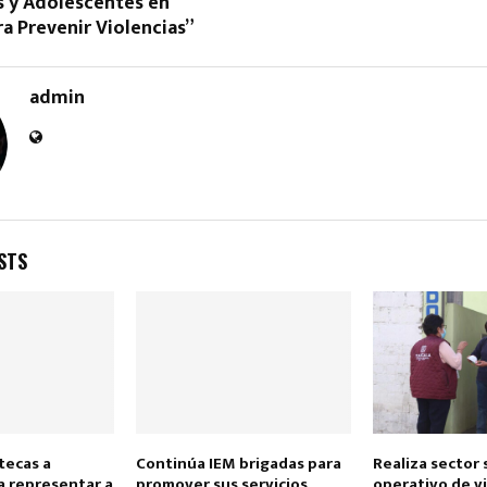
s y Adolescentes en
ra Prevenir Violencias”
admin
STS
ltecas a
Continúa IEM brigadas para
Realiza sector 
a representar a
promover sus servicios
operativo de vi