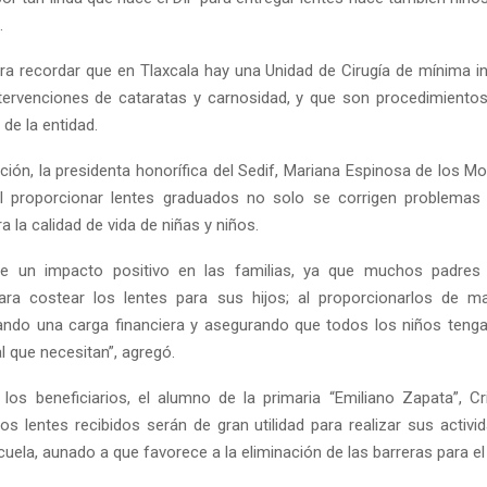
.
a recordar que en Tlaxcala hay una Unidad de Cirugía de mínima i
ntervenciones de cataratas y carnosidad, y que son procedimientos 
 de la entidad.
ción, la presidenta honorífica del Sedif, Mariana Espinosa de los M
l proporcionar lentes graduados no solo se corrigen problemas 
 la calidad de vida de niñas y niños.
ne un impacto positivo en las familias, ya que muchos padres
para costear los lentes para sus hijos; al proporcionarlos de ma
ando una carga financiera y asegurando que todos los niños teng
l que necesitan”, agregó.
os beneficiarios, el alumno de la primaria “Emiliano Zapata”, Cri
os lentes recibidos serán de gran utilidad para realizar sus activi
cuela, aunado a que favorece a la eliminación de las barreras para el