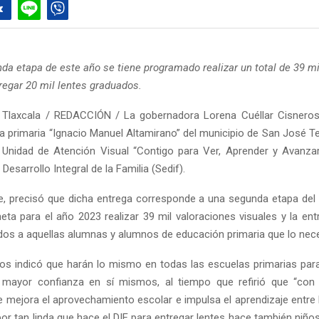
nda etapa de este año se tiene programado realizar un total de 39 mi
regar 20 mil lentes graduados.
 Tlaxcala / REDACCIÓN / La gobernadora Lorena Cuéllar Cisneros
la primaria “Ignacio Manuel Altamirano” del municipio de San José Te
Unidad de Atención Visual “Contigo para Ver, Aprender y Avanza
 Desarrollo Integral de la Familia (Sedif).
, precisó que dicha entrega corresponde a una segunda etapa de
ta para el año 2023 realizar 39 mil valoraciones visuales y la ent
dos a aquellas alumnas y alumnos de educación primaria que lo nece
ros indicó que harán lo mismo en todas las escuelas primarias para
 mayor confianza en sí mismos, al tiempo que refirió que “con
e mejora el aprovechamiento escolar e impulsa el aprendizaje entre l
abor tan linda que hace el DIF para entregar lentes hace también niñ