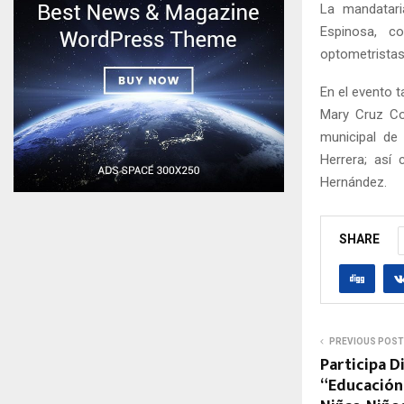
La mandatari
Espinosa, c
optometristas 
En el evento t
Mary Cruz Cor
municipal de 
Herrera; así 
Hernández.
SHARE
PREVIOUS POST
Participa D
“Educación