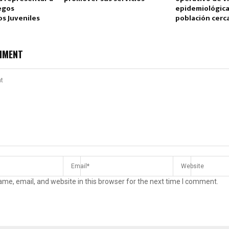
egos
epidemiológica
s Juveniles
población cer
MMENT
me, email, and website in this browser for the next time I comment.