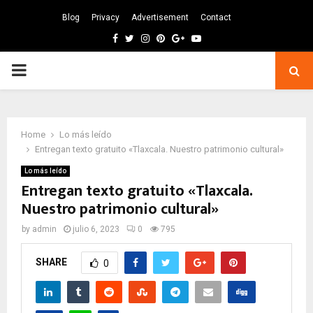
Blog
Privacy
Advertisement
Contact
Facebook
Twitter
Instagram
Pinterest
Google
Youtube
PRIMARY
MENU
Home
Lo más leído
Entregan texto gratuito «Tlaxcala. Nuestro patrimonio cultural»
Lo más leído
Entregan texto gratuito «Tlaxcala.
Nuestro patrimonio cultural»
by
admin
julio 6, 2023
0
795
SHARE
0