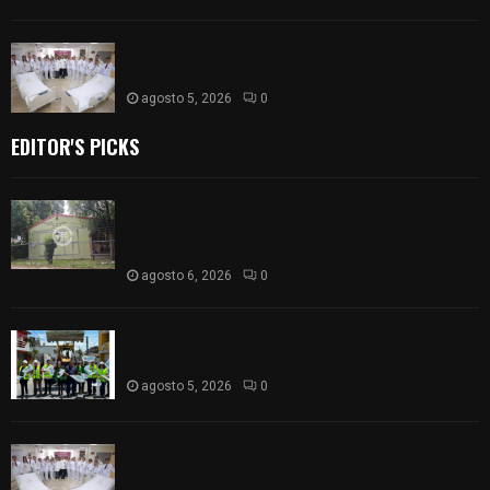
ISSSTE entrega 242 camas hospitalarias
eléctricas a unidades médicas del país
agosto 5, 2026
0
EDITOR'S PICKS
Colegio legión de honor de Tlaxcala elimina
«militarizado» de su nombre tras orden de cierre
de la SEP federal
agosto 6, 2026
0
Realiza Ayuntamiento de SPM obra de pavimento
de adoquín en barrio de San Pedro
agosto 5, 2026
0
ISSSTE entrega 242 camas hospitalarias
eléctricas a unidades médicas del país