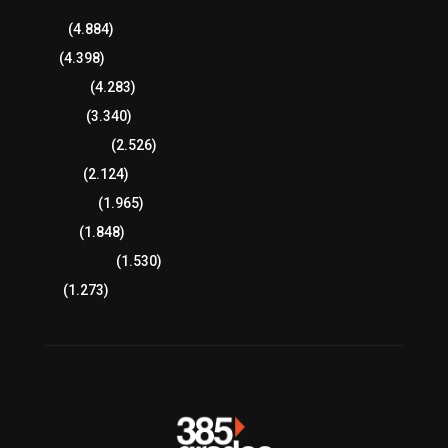
Tlaxcala
(4.884)
Policía
(4.398)
8 columnas
(4.283)
Región Sur
(3.340)
Región Oriente
(2.526)
Educación
(2.124)
Lo más leído
(1.965)
Congreso
(1.848)
Tlaxcala Capital
(1.530)
Política
(1.273)