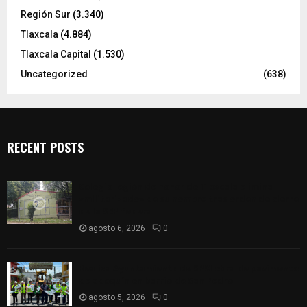
Región Sur
(3.340)
Tlaxcala
(4.884)
Tlaxcala Capital
(1.530)
Uncategorized
(638)
RECENT POSTS
Colegio legión de honor de Tlaxcala elimina
«militarizado» de su nombre tras orden de cierre
de la SEP federal
agosto 6, 2026
0
Realiza Ayuntamiento de SPM obra de pavimento
de adoquín en barrio de San Pedro
agosto 5, 2026
0