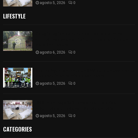
agosto 5, 2026
0
LIFESTYLE
Colegio legión de honor de Tlaxcala elimina
«militarizado» de su nombre tras orden de cierre
de la SEP federal
agosto 6, 2026
0
Realiza Ayuntamiento de SPM obra de pavimento
de adoquín en barrio de San Pedro
agosto 5, 2026
0
ISSSTE entrega 242 camas hospitalarias
eléctricas a unidades médicas del país
agosto 5, 2026
0
CATEGORIES