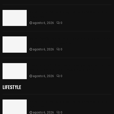
Vota ITE terna para elegir a persona Secretaria
Ejecutiva
agosto 6, 2026
0
Sabor 100% tlaxcalteca: Conoce Guarda Frutz en
el Mercado de Artesanos
agosto 6, 2026
0
Caso Lorena Cuéllar: Estado exige rigor y fuentes
oficiales ante acusaciones sin sustento
agosto 6, 2026
0
LIFESTYLE
Vota ITE terna para elegir a persona Secretaria
Ejecutiva
agosto 6, 2026
0