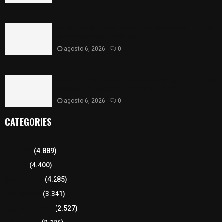
Sabor 100% tlaxcalteca: Conoce Guarda Frutz en
el Mercado de Artesanos
agosto 6, 2026
0
Caso Lorena Cuéllar: Estado exige rigor y fuentes
oficiales ante acusaciones sin sustento
agosto 6, 2026
0
CATEGORIES
Tlaxcala
(4.889)
Policía
(4.400)
8 columnas
(4.285)
Región Sur
(3.341)
Región Oriente
(2.527)