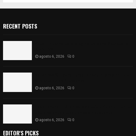
RECENT POSTS
Vota ITE terna para elegir a persona Secretaria
Ejecutiva
agosto 6, 2026
0
Sabor 100% tlaxcalteca: Conoce Guarda Frutz en
el Mercado de Artesanos
agosto 6, 2026
0
Caso Lorena Cuéllar: Estado exige rigor y fuentes
oficiales ante acusaciones sin sustento
agosto 6, 2026
0
EDITOR'S PICKS