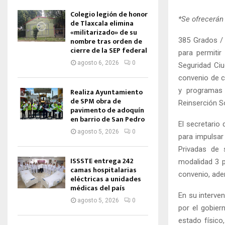
Colegio legión de honor
*Se ofrecerán
de Tlaxcala elimina
«militarizado» de su
385 Grados / 
nombre tras orden de
cierre de la SEP federal
para permitir
agosto 6, 2026
0
Seguridad Ciu
convenio de co
y programas 
Realiza Ayuntamiento
de SPM obra de
Reinserción So
pavimento de adoquín
en barrio de San Pedro
El secretari
agosto 5, 2026
0
para impulsar
Privadas de 
ISSSTE entrega 242
modalidad 3 po
camas hospitalarias
convenio, ade
eléctricas a unidades
médicas del país
En su interven
agosto 5, 2026
0
por el gobier
estado físico