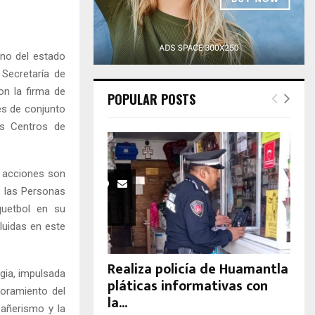
H
rno del estado
 Secretaría de
on la firma de
POPULAR POSTS
tes de conjunto
os Centros de
 acciones son
e las Personas
quetbol en su
cluidas en este
Realiza policía de Huamantla
egia, impulsada
pláticas informativas con
joramiento del
la...
pañerismo y la