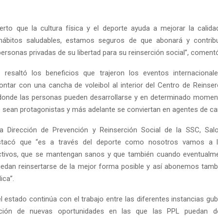
ierto que la cultura física y el deporte ayuda a mejorar la calida
ábitos saludables, estamos seguros de que abonará y contrib
 personas privadas de su libertad para su reinserción social”, coment
o resaltó los beneficios que trajeron los eventos internaciona
contar con una cancha de voleibol al interior del Centro de Reinser
 donde las personas pueden desarrollarse y en determinado momen
sean protagonistas y más adelante se conviertan en agentes de ca
e la Dirección de Prevención y Reinserción Social de la SSC, S
stacó que “es a través del deporte como nosotros vamos a l
tivos, que se mantengan sanos y que también cuando eventualm
puedan reinsertarse de la mejor forma posible y así abonemos tamb
ica”.
el estado continúa con el trabajo entre las diferentes instancias gu
ción de nuevas oportunidades en las que las PPL puedan de