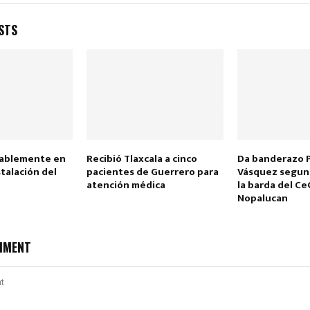
STS
rablemente en
Recibió Tlaxcala a cinco
Da banderazo 
stalación del
pacientes de Guerrero para
Vásquez segun
t
atención médica
la barda del C
Nopalucan
MMENT