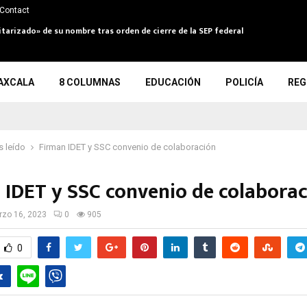
Contact
itarizado» de su nombre tras orden de cierre de la SEP federal
AXCALA
8 COLUMNAS
EDUCACIÓN
POLICÍA
REG
 leído
Firman IDET y SSC convenio de colaboración
 IDET y SSC convenio de colabora
zo 16, 2023
0
905
0