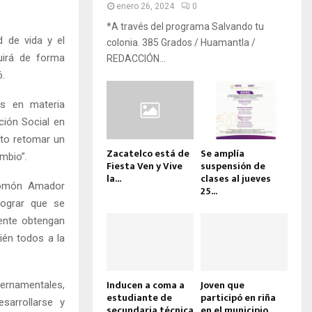
enero 26, 2024
0
*A través del programa Salvando tu
d de vida y el
colonia. 385 Grados / Huamantla /
uirá de forma
REDACCIÓN...
ó.
les en materia
ción Social en
to retomar un
Zacatelco está de
Se amplía
mbio”.
Fiesta Ven y Vive
suspensión de
la...
clases al jueves
alomón Amador
25...
ograr que se
ente obtengan
ién todos a la
Inducen a coma a
Joven que
bernamentales,
estudiante de
participó en riña
sarrollarse y
secundaria técnica
en el municipio...