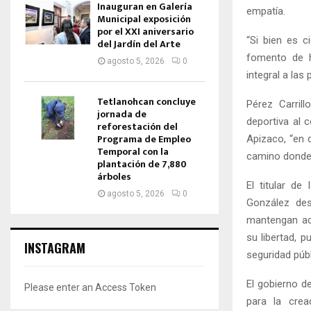
Inauguran en Galería
empatía.
Municipal exposición
por el XXI aniversario
“Si bien es c
del Jardín del Arte
fomento de h
agosto 5, 2026
0
integral a las
Tetlanohcan concluye
Pérez Carrill
jornada de
deportiva al 
reforestación del
Programa de Empleo
Apizaco, “en
Temporal con la
camino donde 
plantación de 7,880
árboles
El titular d
agosto 5, 2026
0
González de
mantengan ac
su libertad, 
INSTAGRAM
seguridad públ
El gobierno d
Please enter an Access Token
para la crea