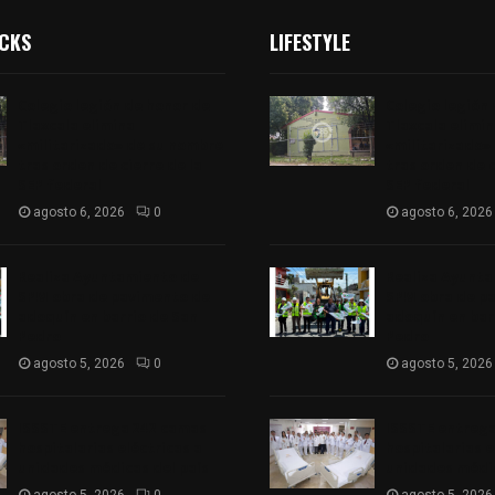
ICKS
LIFESTYLE
Colegio legión de honor de
Colegio legión
Tlaxcala elimina
Tlaxcala elimi
«militarizado» de su nombre
«militarizado»
tras orden de cierre de la
tras orden de c
SEP federal
SEP federal
agosto 6, 2026
0
agosto 6, 2026
Realiza Ayuntamiento de
Realiza Ayunt
SPM obra de pavimento de
SPM obra de p
adoquín en barrio de San
adoquín en bar
Pedro
Pedro
agosto 5, 2026
0
agosto 5, 2026
ISSSTE entrega 242 camas
ISSSTE entreg
hospitalarias eléctricas a
hospitalarias e
unidades médicas del país
unidades médic
agosto 5, 2026
0
agosto 5, 2026