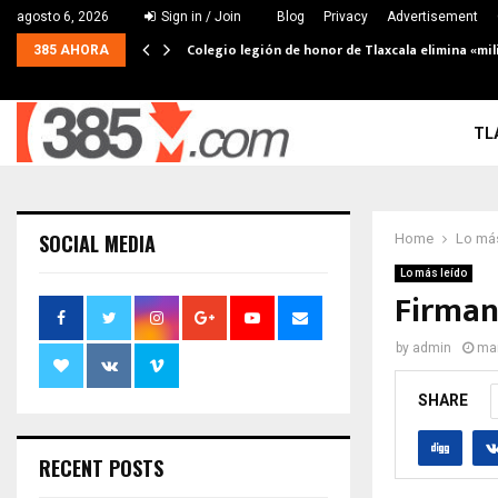
agosto 6, 2026
Sign in / Join
Blog
Privacy
Advertisement
Colegio legión de honor de Tlaxcala elimina «mil
385 AHORA
TL
SOCIAL MEDIA
Home
Lo más
Lo más leído
Firman
by
admin
mar
SHARE
RECENT POSTS