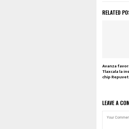
RELATED PO
Avanza favo
Tlaxcala la in
chip Repuve
LEAVE A CO