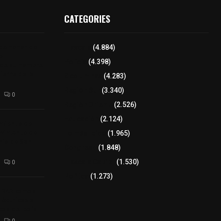
CATEGORIES
 de honor de
Tlaxcala
(4.884)
na
Policía
(4.398)
 de su nombre
ierre de la
8 columnas
(4.283)
Región Sur
(3.340)
0
Región Oriente
(2.526)
Educación
(2.124)
amiento de
avimento de
Lo más leído
(1.965)
rio de San
Congreso
(1.848)
Tlaxcala Capital
(1.530)
0
Política
(1.273)
a 242 camas
léctricas a
as del país
0