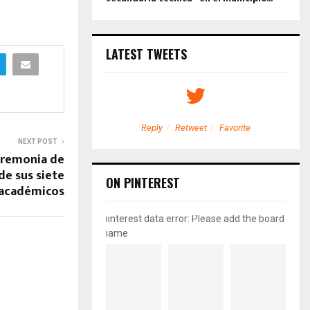
LATEST TWEETS
etweet
Favorite
Reply
Retweet
Favorite
NEXT POST
eremonia de
de sus siete
ON PINTEREST
académicos
pinterest data error: Please add the board
name