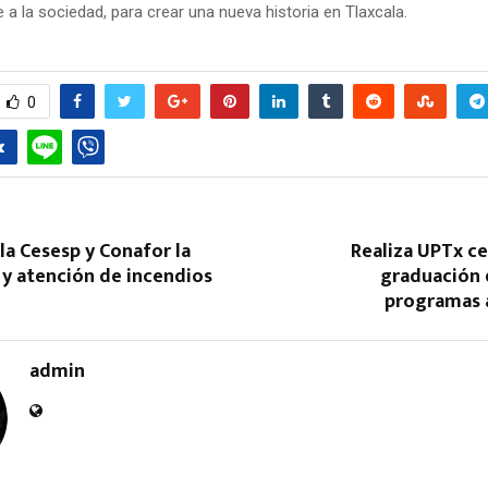
 a la sociedad, para crear una nueva historia en Tlaxcala.
0
Reply
Retweet
Favorite
Reply
R
la Cesesp y Conafor la
Realiza UPTx c
 y atención de incendios
graduación 
programas 
admin