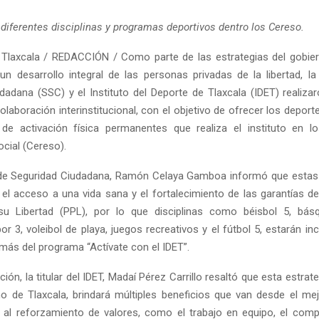
 diferentes disciplinas y programas deportivos dentro los Cereso.
Tlaxcala / REDACCIÓN / Como parte de las estrategias del gobie
 un desarrollo integral de las personas privadas de la libertad, la
dadana (SSC) y el Instituto del Deporte de Tlaxcala (IDET) realizar
laboración interinstitucional, con el objetivo de ofrecer los depor
de activación física permanentes que realiza el instituto en l
cial (Cereso).
o de Seguridad Ciudadana, Ramón Celaya Gamboa informó que estas
 el acceso a una vida sana y el fortalecimiento de las garantías d
su Libertad (PPL), por lo que disciplinas como béisbol 5, bás
r 3, voleibol de playa, juegos recreativos y el fútbol 5, estarán in
más del programa “Actívate con el IDET”.
ción, la titular del IDET, Madaí Pérez Carrillo resaltó que esta estrat
no de Tlaxcala, brindará múltiples beneficios que van desde el me
, al reforzamiento de valores, como el trabajo en equipo, el com