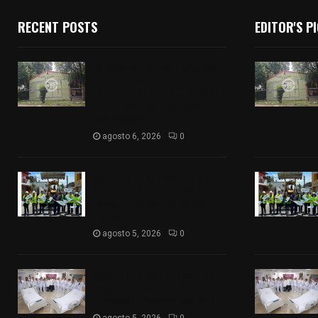
RECENT POSTS
EDITOR'S P
Colegio legión de honor de
Tlaxcala elimina
«militarizado» de su nombre
tras orden de cierre de la
SEP federal
agosto 6, 2026
0
Realiza Ayuntamiento de
SPM obra de pavimento de
adoquín en barrio de San
Pedro
agosto 5, 2026
0
ISSSTE entrega 242 camas
hospitalarias eléctricas a
unidades médicas del país
agosto 5, 2026
0