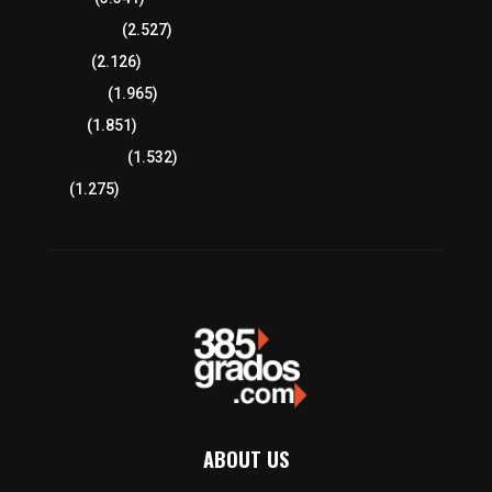
Región Oriente
(2.527)
Educación
(2.126)
Lo más leído
(1.965)
Congreso
(1.851)
Tlaxcala Capital
(1.532)
Política
(1.275)
ABOUT US