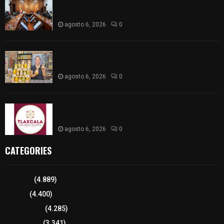
Vota ITE terna para elegir a persona Secretaria
Ejecutiva
agosto 6, 2026
0
Sabor 100% tlaxcalteca: Conoce Guarda Frutz en
el Mercado de Artesanos
agosto 6, 2026
0
Caso Lorena Cuéllar: Estado exige rigor y fuentes
oficiales ante acusaciones sin sustento
agosto 6, 2026
0
CATEGORIES
Tlaxcala
(4.889)
Policía
(4.400)
8 columnas
(4.285)
Región Sur
(3.341)