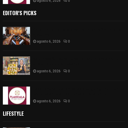
agosto 6, 2026
0
EDITOR'S PICKS
Vota ITE terna para elegir a persona Secretaria
Ejecutiva
agosto 6, 2026
0
Sabor 100% tlaxcalteca: Conoce Guarda Frutz en
el Mercado de Artesanos
agosto 6, 2026
0
Caso Lorena Cuéllar: Estado exige rigor y fuentes
oficiales ante acusaciones sin sustento
agosto 6, 2026
0
LIFESTYLE