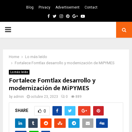
Blog
Privacy
Advertisement
Contact
Facebook
Twitter
Instagram
Pinterest
Google
Youtube
PRIMARY
MENU
Home
Lo más leído
Fortalece Fomtlax desarrollo y modernización de MiPYMES
Lo más leído
Fortalece Fomtlax desarrollo y
modernización de MiPYMES
by
admin
octubre 23, 2023
0
889
SHARE
0