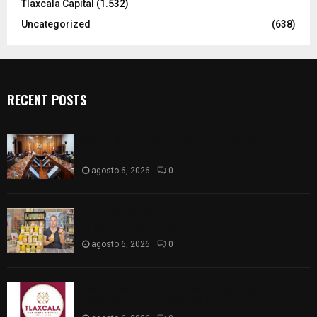
Tlaxcala Capital
(1.532)
Uncategorized
(638)
RECENT POSTS
Vota ITE terna para elegir a persona Secretaria
Ejecutiva
agosto 6, 2026
0
Sabor 100% tlaxcalteca: Conoce Guarda Frutz en
el Mercado de Artesanos
agosto 6, 2026
0
Caso Lorena Cuéllar: Estado exige rigor y fuentes
oficiales ante acusaciones sin sustento