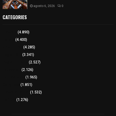
agosto 6, 2026
0
CATEGORIES
Tlaxcala
(4.890)
Policía
(4.400)
8 columnas
(4.285)
Región Sur
(3.341)
Región Oriente
(2.527)
Educación
(2.126)
Lo más leído
(1.965)
Congreso
(1.851)
Tlaxcala Capital
(1.532)
Política
(1.276)