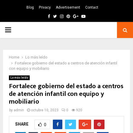
Blog
Privacy
Advertisement
Contact
Facebook
Twitter
Instagram
Pinterest
Google
Youtube
PRIMARY
MENU
Home
Lo más leído
Fortalece gobierno del estado a centros de atención infantil
con equipo y mobiliario
Lo más leído
Fortalece gobierno del estado a centros
de atención infantil con equipo y
mobiliario
by
admin
octubre 10, 2023
0
920
SHARE
0