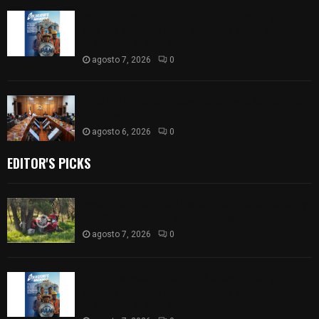
PAN propone eliminar el ISR al aguinaldo y a
salarios menores de 12 mil pesos para fortalecer
la economía familiar
agosto 7, 2026
0
Vota ITE terna para elegir a persona Secretaria
Ejecutiva
agosto 6, 2026
0
EDITOR'S PICKS
Joven pierde la vida tras salirse de la carretera y
chocar contra un árbol en Atlangatepec
agosto 7, 2026
0
PAN propone eliminar el ISR al aguinaldo y a
salarios menores de 12 mil pesos para fortalecer
la economía familiar