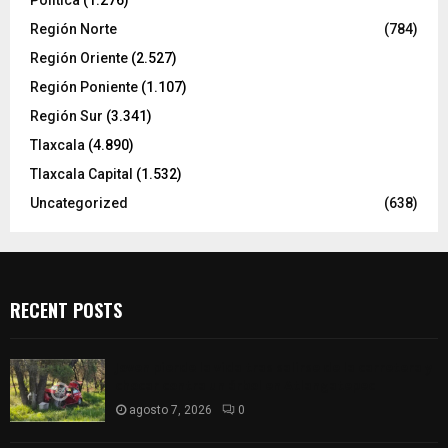
Política
(1.276)
Región Norte
(784)
Región Oriente
(2.527)
Región Poniente
(1.107)
Región Sur
(3.341)
Tlaxcala
(4.890)
Tlaxcala Capital
(1.532)
Uncategorized
(638)
RECENT POSTS
Joven pierde la vida tras salirse de la carretera y
chocar contra un árbol en Atlangatepec
agosto 7, 2026
0