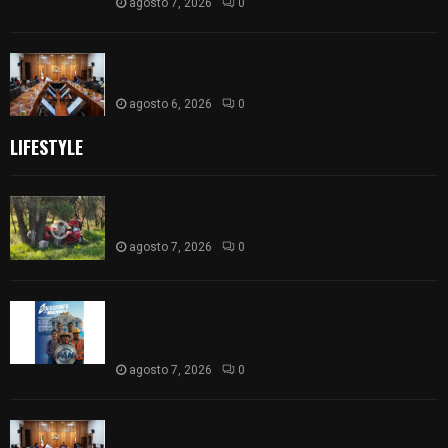
agosto 7, 2026
0
Vota ITE terna para elegir a persona Secretaria
Ejecutiva
agosto 6, 2026
0
LIFESTYLE
Joven pierde la vida tras salirse de la carretera y
chocar contra un árbol en Atlangatepec
agosto 7, 2026
0
PAN propone eliminar el ISR al aguinaldo y a
salarios menores de 12 mil pesos para fortalecer
la economía familiar
agosto 7, 2026
0
Vota ITE terna para elegir a persona Secretaria
Ejecutiva