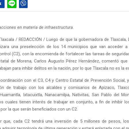
acciones en materia de infraestructura.
laxcala / REDACCIÓN / Luego de que la gobernadora de Tlaxcala, 
alizara una preselección de los 14 municipios que van acceder a
trol (C2), con la encomienda de fortalecer las tareas de seguridad
estatal de Morena, Carlos Augusto Pérez Hernández, comentó que
bajan para inhibir delitos en la nación, por lo que Tlaxcala no es la 
oordinación con el C3, C4 y Centro Estatal de Prevención Social, 
ón de trabajo con los alcaldes y comisarios de Apizaco, Tlaxco
 Huamantla, Ixtacuixtla, Nanacamilpa, Nativitas, San Pablo del Mon
s cuales tienen interés de trabajar en conjunto, a fin de inhibir lo
 por la que serán beneficiados con un C2.
r que, cada C2 tendrá una inversión de 5 millones de pesos, los
a adquirir tecnología de última generación y estará enlazada con el n