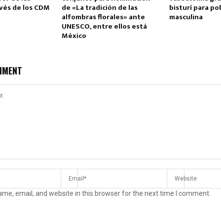
avés de los CDM
de «La tradición de las
bisturí para po
alfombras florales» ante
masculina
UNESCO, entre ellos está
México
MMENT
me, email, and website in this browser for the next time I comment.