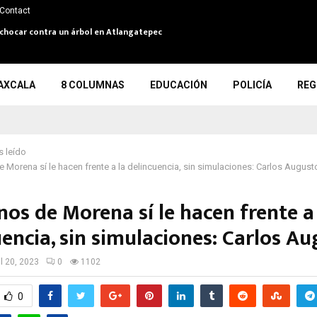
Contact
 y chocar contra un árbol en Atlangatepec
AXCALA
8 COLUMNAS
EDUCACIÓN
POLICÍA
REG
 leído
 Morena sí le hacen frente a la delincuencia, sin simulaciones: Carlos August
os de Morena sí le hacen frente a
encia, sin simulaciones: Carlos A
il 20, 2023
0
1102
0