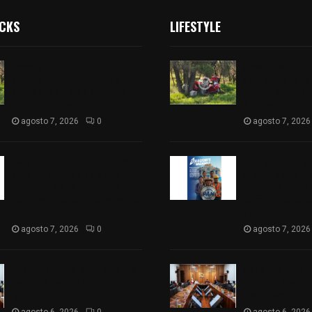
ICKS
LIFESTYLE
Joven pierde la vida tras
Joven pierde la
salirse de la carretera y
salirse de la c
chocar contra un árbol en
chocar contra 
Atlangatepec
Atlangatepec
agosto 7, 2026
0
agosto 7, 2026
PAN propone eliminar el ISR
PAN propone eli
al aguinaldo y a salarios
al aguinaldo y 
menores de 12 mil pesos
menores de 12 
para fortalecer la economía
para fortalece
familiar
familiar
agosto 7, 2026
0
agosto 7, 2026
Vota ITE terna para elegir a
Vota ITE terna 
persona Secretaria
persona Secret
Ejecutiva
Ejecutiva
agosto 6, 2026
0
agosto 6, 2026