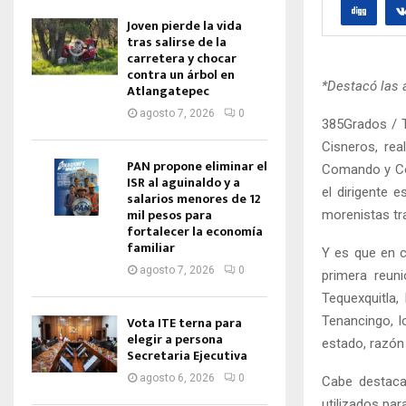
Joven pierde la vida
tras salirse de la
carretera y chocar
contra un árbol en
*Destacó las 
Atlangatepec
agosto 7, 2026
0
385Grados / T
Cisneros, re
PAN propone eliminar el
Comando y Con
ISR al aguinaldo y a
el dirigente 
salarios menores de 12
mil pesos para
morenistas tra
fortalecer la economía
familiar
Y es que en c
agosto 7, 2026
0
primera reuni
Tequexquitla,
Tenancingo, lo
Vota ITE terna para
elegir a persona
estado, razón
Secretaria Ejecutiva
agosto 6, 2026
0
Cabe destaca
utilizados par