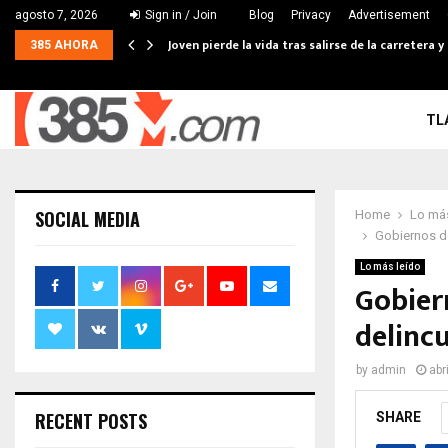
agosto 7, 2026
Sign in / Join
Blog
Privacy
Advertisement
Joven pierde la vida tras salirse de la carretera
385 AHORA
TL
SOCIAL MEDIA
Home
Lo más
Gobiernos de
Lo más leído
Gobiern
delincu
by
admin
abr
RECENT POSTS
SHARE