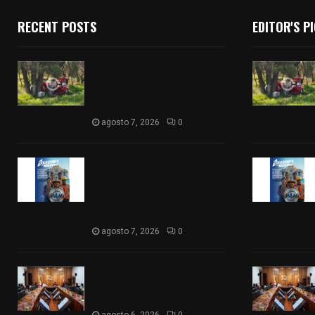
RECENT POSTS
EDITOR'S P
Joven pierde la vida tras
salirse de la carretera y
chocar contra un árbol en
Atlangatepec
agosto 7, 2026
0
PAN propone eliminar el ISR
al aguinaldo y a salarios
menores de 12 mil pesos
para fortalecer la economía
familiar
agosto 7, 2026
0
Vota ITE terna para elegir a
persona Secretaria
Ejecutiva
agosto 6, 2026
0