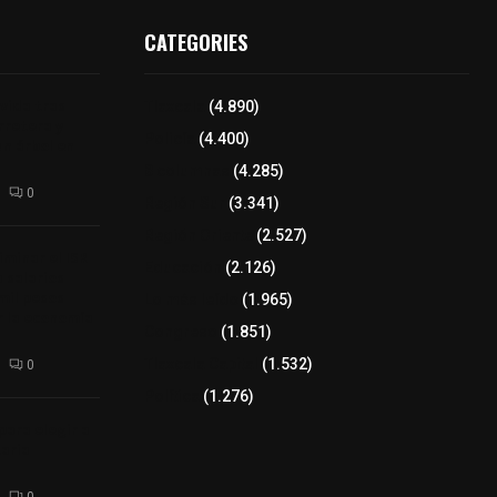
CATEGORIES
 vida tras
Tlaxcala
(4.890)
arretera y
Policía
(4.400)
un árbol en
8 columnas
(4.285)
0
Región Sur
(3.341)
Región Oriente
(2.527)
minar el ISR
Educación
(2.126)
a salarios
mil pesos
Lo más leído
(1.965)
r la economía
Congreso
(1.851)
Tlaxcala Capital
(1.532)
0
Política
(1.276)
para elegir a
aria
0