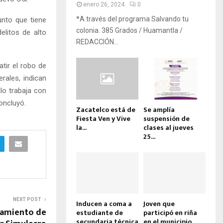
enero 26, 2024
0
*A través del programa Salvando tu
unto que tiene
colonia. 385 Grados / Huamantla /
elitos de alto
REDACCIÓN...
tir el robo de
rales, indican
llo trabaja con
concluyó.
Zacatelco está de
Se amplía
Fiesta Ven y Vive
suspensión de
la...
clases al jueves
25...
NEXT POST
Inducen a coma a
Joven que
tamiento de
estudiante de
participó en riña
secundaria técnica
en el municipio...