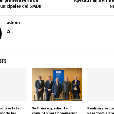
n primera Feria de
Apetatitlán a Prim
unicipales del SMDIF
Na
admin
Reply
Retweet
Favorite
Reply
R
STS
erno estatal
Se firma expediente
Realizará secto
vor de las
conjunto para nominación
vasectomía gra