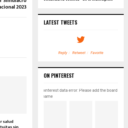
er Simulacro
cional 2023
LATEST TWEETS
etweet
Favorite
Reply
Retweet
Favorite
ON PINTEREST
pinterest data error: Please add the board
name
r salud
tuitas sin