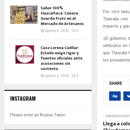
Sabor 100%
Por otro lado
tlaxcalteca: Conoce
Guarda Frutz en el
Tlaxcala con 
Mercado de Artesanos
impacto y gara
agosto 6, 2026
0
«El gobierno 
vehículos en 
Caso Lorena Cuéllar:
Estado exige rigor y
que Tlaxcala h
fuentes oficiales ante
los presidente
acusaciones sin
sustento
agosto 6, 2026
0
SHARE
INSTAGRAM
Please enter an Access Token
PREVIOUS POST
Llega a col