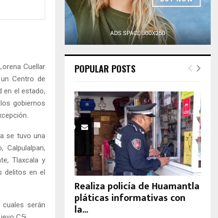
H
Lorena Cuellar
POPULAR POSTS
 un Centro de
 en el estado,
 los gobiernos
excepción.
ya se tuvo una
, Calpulalpan,
te, Tlaxcala y
s delitos en el
Realiza policía de Huamantla
pláticas informativas con
 cuales serán
la...
uevo C5i.