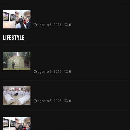
Inauguran en Galería Municipal exposición por el
XXI aniversario del Jardín del Arte
agosto 5, 2026
0
LIFESTYLE
Colegio legión de honor de Tlaxcala elimina
«militarizado» de su nombre tras orden de cierre
de la SEP federal
agosto 6, 2026
0
ISSSTE entrega 242 camas hospitalarias
eléctricas a unidades médicas del país
agosto 5, 2026
0
Inauguran en Galería Municipal exposición por el
XXI aniversario del Jardín del Arte