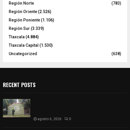
Región Norte
(783)
Región Oriente
(2.526)
Región Poniente
(1.106)
Región Sur
(3.339)
Tlaxcala
(4.884)
Tlaxcala Capital
(1.530)
Uncategorized
(638)
RECENT POSTS
Colegio legión de honor de Tlaxcala elimina
«militarizado» de su nombre tras orden de cierre
de la SEP federal
agosto 6, 2026
0