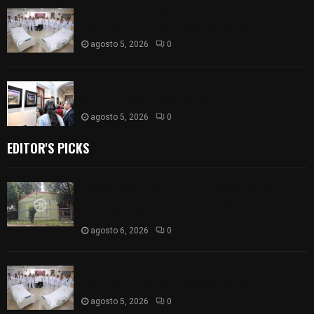
ISSSTE entrega 242 camas hospitalarias
eléctricas a unidades médicas del país
agosto 5, 2026
0
Inauguran en Galería Municipal exposición por el
XXI aniversario del Jardín del Arte
agosto 5, 2026
0
EDITOR'S PICKS
Colegio legión de honor de Tlaxcala elimina
«militarizado» de su nombre tras orden de cierre
de la SEP federal
agosto 6, 2026
0
ISSSTE entrega 242 camas hospitalarias
eléctricas a unidades médicas del país
agosto 5, 2026
0