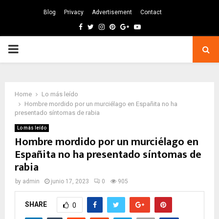
Blog
Privacy
Advertisement
Contact
Facebook
Twitter
Instagram
Pinterest
Google
Youtube
PRIMARY
MENU
Home
Lo más leído
Hombre mordido por un murciélago en Españita no ha
presentado síntomas de rabia
Lo más leído
Hombre mordido por un murciélago en
Españita no ha presentado síntomas de
rabia
by
admin
junio 17, 2023
0
905
SHARE
0