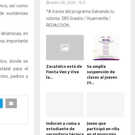
enero 26, 2024
0
umnos, así como
*A través del programa Salvando tu
de sustancias
colonia. 385 Grados / Huamantla /
REDACCIÓN...
 dinámicas, en
una importante
elco, donde se
Zacatelco está de
Se amplía
statal para el
Fiesta Ven y Vive
suspensión de
antes, padres y
la...
clases al jueves
25...
Inducen a coma a
Joven que
estudiante de
participó en riña
secundaria técnica
en el municipio...