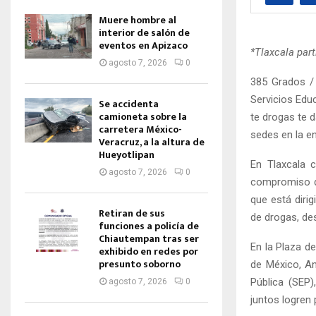
Muere hombre al
interior de salón de
eventos en Apizaco
*Tlaxcala part
agosto 7, 2026
0
385 Grados /
Servicios Edu
Se accidenta
camioneta sobre la
te drogas te d
carretera México-
sedes en la en
Veracruz, a la altura de
Hueyotlipan
En Tlaxcala c
agosto 7, 2026
0
compromiso de
que está diri
Retiran de sus
de drogas, de
funciones a policía de
Chiautempan tras ser
En la Plaza d
exhibido en redes por
presunto soborno
de México, An
Pública (SEP)
agosto 7, 2026
0
juntos logren 