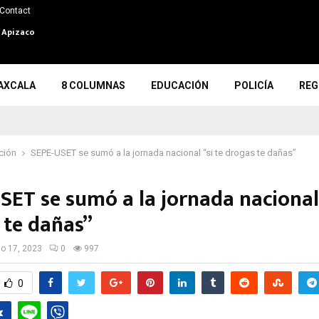
Contact
n Apizaco
AXCALA
8 COLUMNAS
EDUCACIÓN
POLICÍA
REG
ción
SEPE-USET se sumó a la jornada nacional “si te drogas te dañas”
SET se sumó a la jornada nacional 
 te dañas”
io 17, 2023
0
997
0