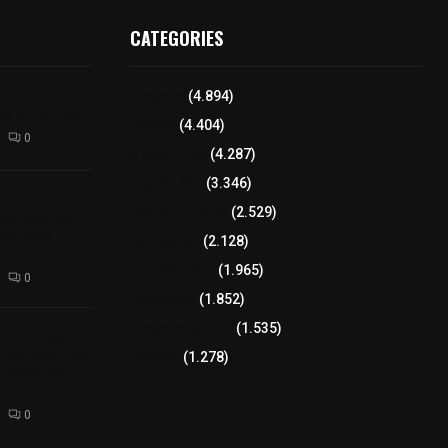
CATEGORIES
l interior de
Tlaxcala
(4.894)
os en Apizaco
Policía
(4.404)
0
8 columnas
(4.287)
Región Sur
(3.346)
camioneta
Región Oriente
(2.529)
tera México-
altura de
Educación
(2.128)
Lo más leído
(1.965)
0
Congreso
(1.852)
Tlaxcala Capital
(1.535)
 funciones a
autempan tras
Política
(1.278)
 redes por
rno
0