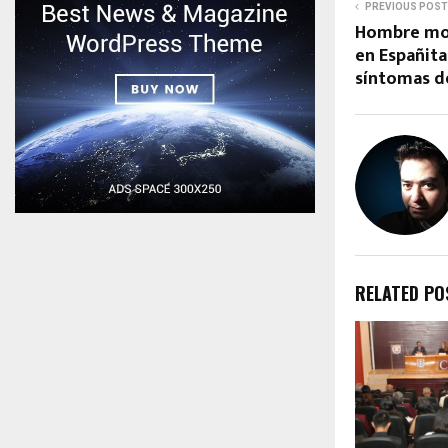
PREVIOUS POST
Hombre mor
en Españit
síntomas d
RELATED PO