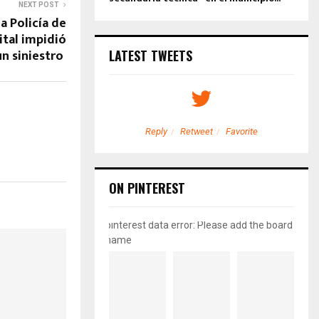
NEXT POST
a Policía de
ital impidió
un siniestro
LATEST TWEETS
etweet
Favorite
Reply
Retweet
Favorite
ON PINTEREST
pinterest data error: Please add the board
name