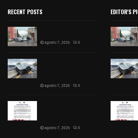
RECENT POSTS
EDITOR'S P
Muere hombre al interior de
salón de eventos en Apizaco
agosto 7, 2026
0
Se accidenta camioneta
sobre la carretera México-
Veracruz, a la altura de
Hueyotlipan
agosto 7, 2026
0
Retiran de sus funciones a
policía de Chiautempan tras
ser exhibido en redes por
presunto soborno
agosto 7, 2026
0