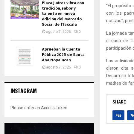
Plaza Juárez vibra con
“El propósito 
tradición, sabor y
talento en nueva
con los padr
edición del Mercado
nocivas”, punt
Social de Tlaxcala
agosto 7, 2026
0
La jornada ta
el caso de Tl
participación
Aprueban la Cuenta
Pública 2025 de Santa
Ana Nopalucan
Las actividad
agosto 7, 2026
0
dieron cita s
Desarrollo Int
madres de fam
INSTAGRAM
SHARE
Please enter an Access Token