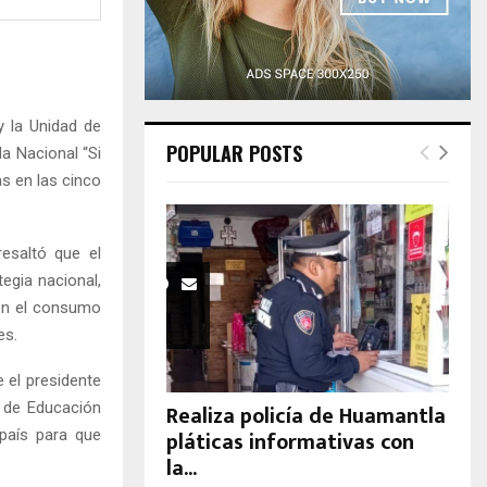
H
 la Unidad de
POPULAR POSTS
a Nacional “Si
as en las cinco
resaltó que el
egia nacional,
nen el consumo
es.
 el presidente
a de Educación
Realiza policía de Huamantla
pláticas informativas con
 país para que
la...