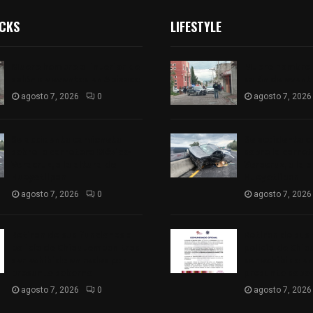
ICKS
LIFESTYLE
Muere hombre al interior de
Muere hombre a
salón de eventos en Apizaco
salón de event
agosto 7, 2026
0
agosto 7, 2026
Se accidenta camioneta
Se accidenta 
sobre la carretera México-
sobre la carre
Veracruz, a la altura de
Veracruz, a la 
Hueyotlipan
Hueyotlipan
agosto 7, 2026
0
agosto 7, 2026
Retiran de sus funciones a
Retiran de sus
policía de Chiautempan tras
policía de Chi
ser exhibido en redes por
ser exhibido en
presunto soborno
presunto sobo
agosto 7, 2026
0
agosto 7, 2026