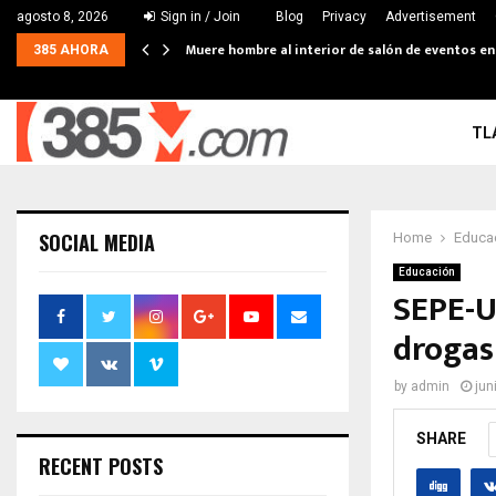
agosto 8, 2026
Sign in / Join
Blog
Privacy
Advertisement
Muere hombre al interior de salón de eventos e
385 AHORA
TL
SOCIAL MEDIA
Home
Educa
Educación
SEPE-U
drogas
by
admin
jun
SHARE
RECENT POSTS