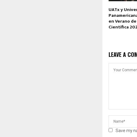
UATx y Unive
Panamerican
en Verano de
Científica 20
LEAVE A CO
Save my na