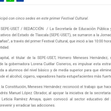
icipó con cinco sedes en este primer Festival Cultural.
 SEPE-USET / REDACCIÓN / La Secretaría de Educación Pública y
cativos del Estado de Tlaxcala (SEPE-USET), se sumaron a la Jornad
añas”, a través del primer Festival Cultural, que inició a las 10:00 hor
tidad.
apital, el titular de la SEPE-USET, Homero Meneses Hernández, 
 la gobernadora Lorena Cuéllar Cisneros, es impulsar esta estrat
gida a alumnos del nivel básico y de media superior para que elimi
sde el alcohol, cigarro, vapeadores hasta estupefacientes más fuert
e la Constitución, Meneses Hernández reconoció el trabajo que hace
drés Manuel López Obrador, al apoyar la iniciativa de la secretari
, Leticia Ramírez Amaya, quien convocó al sector educativo del
prevenir y erradicar las adicciones.