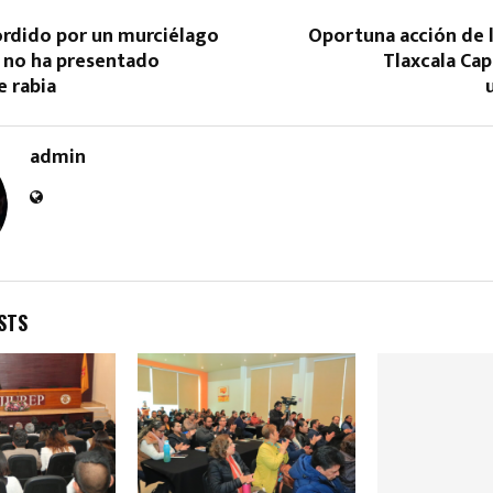
dido por un murciélago
Oportuna acción de l
a no ha presentado
Tlaxcala Cap
e rabia
admin
Reply
Retweet
Favorite
Reply
R
STS