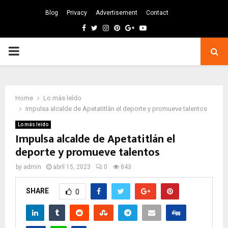
Blog
Privacy
Advertisement
Contact
Facebook
Twitter
Instagram
Pinterest
Google
Youtube
PRIMARY
MENU
Home
Lo más leído
Impulsa alcalde de Apetatitlán el deporte y promueve talentos
Lo más leído
Impulsa alcalde de Apetatitlán el
deporte y promueve talentos
by
admin
abril 15, 2023
0
843
SHARE
0