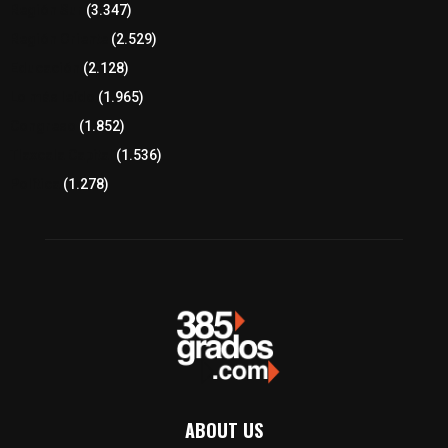
Región Sur
(3.347)
Región Oriente
(2.529)
Educación
(2.128)
Lo más leído
(1.965)
Congreso
(1.852)
Tlaxcala Capital
(1.536)
Política
(1.278)
ABOUT US