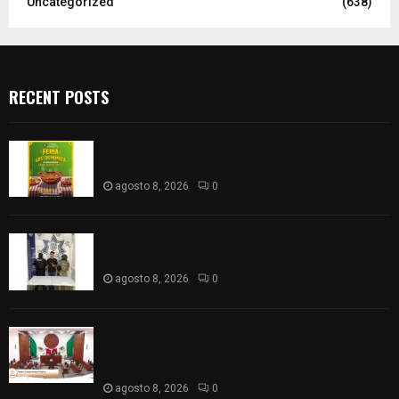
Uncategorized
(638)
RECENT POSTS
Sabores y tradiciones se suman a la feria
Internacional del Arte Efímero y de la Dalia 2026
agosto 8, 2026
0
Detienen en Apizaco a joven por presunta
portación ilegal de arma de fuego
agosto 8, 2026
0
𝗔𝗣𝗥𝗢𝗕𝗔𝗗𝗔 | 𝗘𝗹 𝗖𝗼𝗻𝗴𝗿𝗲𝘀𝗼 𝗱𝗲 𝗧𝗹𝗮𝘅𝗰𝗮𝗹𝗮
𝗮𝘃𝗮𝗹𝗮 𝗹𝗮 𝗖𝘂𝗲𝗻𝘁𝗮 𝗣ú𝗯𝗹𝗶𝗰𝗮 𝟮𝟬𝟮𝟱 𝗱𝗲 𝗖𝗼𝗻𝘁𝗹𝗮 𝗱𝗲
𝗝𝘂𝗮𝗻 𝗖𝘂𝗮𝗺𝗮𝘁𝘇𝗶
agosto 8, 2026
0