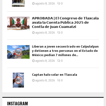
agosto 8, 2026
0
𝗔𝗣𝗥𝗢𝗕𝗔𝗗𝗔 | 𝗘𝗹 𝗖𝗼𝗻𝗴𝗿𝗲𝘀𝗼 𝗱𝗲 𝗧𝗹𝗮𝘅𝗰𝗮𝗹𝗮
𝗮𝘃𝗮𝗹𝗮 𝗹𝗮 𝗖𝘂𝗲𝗻𝘁𝗮 𝗣ú𝗯𝗹𝗶𝗰𝗮 𝟮𝟬𝟮𝟱 𝗱𝗲
𝗖𝗼𝗻𝘁𝗹𝗮 𝗱𝗲 𝗝𝘂𝗮𝗻 𝗖𝘂𝗮𝗺𝗮𝘁𝘇𝗶
agosto 8, 2026
0
Liberan a joven secuestrado en Calpulalpan
y detienen a tres personas en el Estado de
México; pedían 7 millones de...
agosto 8, 2026
0
Captan halo solar en Tlaxcala
agosto 8, 2026
0
INSTAGRAM