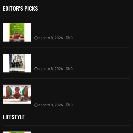
EDITOR'S PICKS
Sabores y tradiciones se suman a la feria
Internacional del Arte Efímero y de la Dalia 2026
agosto 8, 2026
0
Detienen en Apizaco a joven por presunta
portación ilegal de arma de fuego
agosto 8, 2026
0
𝗔𝗣𝗥𝗢𝗕𝗔𝗗𝗔 | 𝗘𝗹 𝗖𝗼𝗻𝗴𝗿𝗲𝘀𝗼 𝗱𝗲 𝗧𝗹𝗮𝘅𝗰𝗮𝗹𝗮
𝗮𝘃𝗮𝗹𝗮 𝗹𝗮 𝗖𝘂𝗲𝗻𝘁𝗮 𝗣ú𝗯𝗹𝗶𝗰𝗮 𝟮𝟬𝟮𝟱 𝗱𝗲 𝗖𝗼𝗻𝘁𝗹𝗮 𝗱𝗲
𝗝𝘂𝗮𝗻 𝗖𝘂𝗮𝗺𝗮𝘁𝘇𝗶
agosto 8, 2026
0
LIFESTYLE