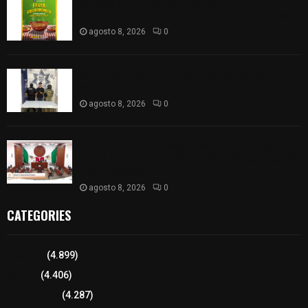
Sabores y tradiciones se suman a la feria
Internacional del Arte Efímero y de la Dalia 2026
agosto 8, 2026
0
Detienen en Apizaco a joven por presunta
portación ilegal de arma de fuego
agosto 8, 2026
0
𝗔𝗣𝗥𝗢𝗕𝗔𝗗𝗔 | 𝗘𝗹 𝗖𝗼𝗻𝗴𝗿𝗲𝘀𝗼 𝗱𝗲 𝗧𝗹𝗮𝘅𝗰𝗮𝗹𝗮
𝗮𝘃𝗮𝗹𝗮 𝗹𝗮 𝗖𝘂𝗲𝗻𝘁𝗮 𝗣ú𝗯𝗹𝗶𝗰𝗮 𝟮𝟬𝟮𝟱 𝗱𝗲 𝗖𝗼𝗻𝘁𝗹𝗮 𝗱𝗲
𝗝𝘂𝗮𝗻 𝗖𝘂𝗮𝗺𝗮𝘁𝘇𝗶
agosto 8, 2026
0
CATEGORIES
Tlaxcala
(4.899)
Policía
(4.406)
8 columnas
(4.287)