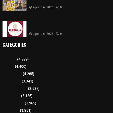
el Mercado de Artesanos
agosto 6, 2026
0
Caso Lorena Cuéllar: Estado exige rigor y fuentes
oficiales ante acusaciones sin sustento
agosto 6, 2026
0
CATEGORIES
Tlaxcala
(4.889)
Policía
(4.400)
8 columnas
(4.285)
Región Sur
(3.341)
Región Oriente
(2.527)
Educación
(2.126)
Lo más leído
(1.965)
Congreso
(1.851)