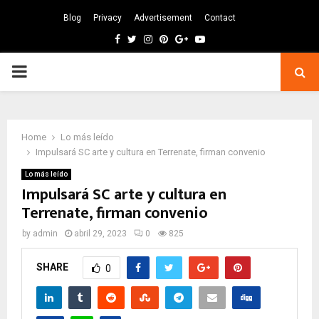
Blog
Privacy
Advertisement
Contact
Facebook
Twitter
Instagram
Pinterest
Google
Youtube
PRIMARY
MENU
Home
Lo más leído
Impulsará SC arte y cultura en Terrenate, firman convenio
Lo más leído
Impulsará SC arte y cultura en
Terrenate, firman convenio
by
admin
abril 29, 2023
0
825
SHARE
0