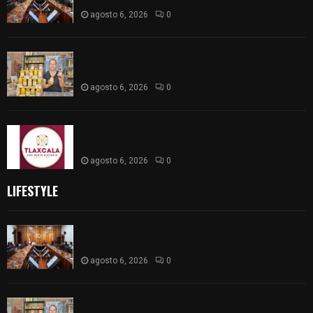
agosto 6, 2026
0
Sabor 100% tlaxcalteca: Conoce Guarda Frutz en
el Mercado de Artesanos
agosto 6, 2026
0
Caso Lorena Cuéllar: Estado exige rigor y fuentes
oficiales ante acusaciones sin sustento
agosto 6, 2026
0
LIFESTYLE
Vota ITE terna para elegir a persona Secretaria
Ejecutiva
agosto 6, 2026
0
Sabor 100% tlaxcalteca: Conoce Guarda Frutz en