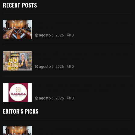
RECENT POSTS
Vota ITE terna para elegir a persona Secretaria
Ejecutiva
agosto 6, 2026
0
Sabor 100% tlaxcalteca: Conoce Guarda Frutz en
el Mercado de Artesanos
agosto 6, 2026
0
Caso Lorena Cuéllar: Estado exige rigor y fuentes
oficiales ante acusaciones sin sustento
agosto 6, 2026
0
EDITOR'S PICKS
Vota ITE terna para elegir a persona Secretaria
Ejecutiva