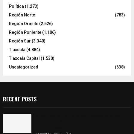
Política
(1.273)
Región Norte
(783)
Región Oriente
(2.526)
Región Poniente
(1.106)
Región Sur
(3.340)
Tlaxcala
(4.884)
Tlaxcala Capital
(1.530)
Uncategorized
(638)
RECENT POSTS
Colegio legión de honor de Tlaxcala elimina
«militarizado» de su nombre tras orden de cierre
de la SEP federal