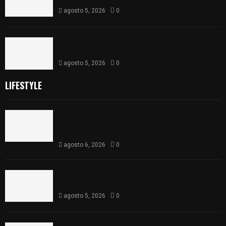
agosto 5, 2026
0
ISSSTE entrega 242 camas hospitalarias
eléctricas a unidades médicas del país
agosto 5, 2026
0
LIFESTYLE
Colegio legión de honor de Tlaxcala elimina
«militarizado» de su nombre tras orden de cierre
de la SEP federal
agosto 6, 2026
0
Realiza Ayuntamiento de SPM obra de pavimento
de adoquín en barrio de San Pedro
agosto 5, 2026
0