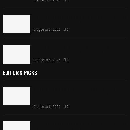
agosto 6, 2026
0
Realiza Ayuntamiento de SPM obra de pavimento
de adoquín en barrio de San Pedro
agosto 5, 2026
0
ISSSTE entrega 242 camas hospitalarias
eléctricas a unidades médicas del país
agosto 5, 2026
0
EDITOR'S PICKS
Colegio legión de honor de Tlaxcala elimina
«militarizado» de su nombre tras orden de cierre
de la SEP federal
agosto 6, 2026
0
Realiza Ayuntamiento de SPM obra de pavimento
de adoquín en barrio de San Pedro