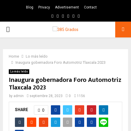
Blog
Privacy
Advertisement
Contact
Facebook
Twitter
Instagram
Pinterest
Google
Youtube
PRIMARY
MENU
Home
Lo más leído
Inaugura gobernadora Foro Automotriz Tlaxcala 2023
Lo más leído
Inaugura gobernadora Foro Automotriz
Tlaxcala 2023
by
admin
septiembre 28, 2023
0
1156
SHARE
0