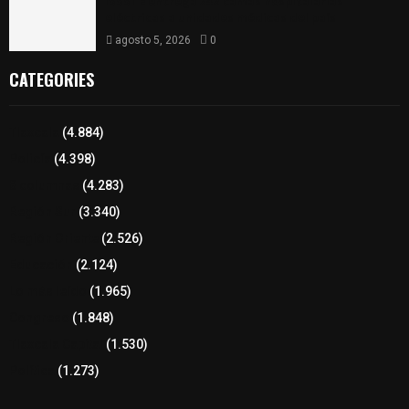
ISSSTE entrega 242 camas hospitalarias
eléctricas a unidades médicas del país
agosto 5, 2026
0
CATEGORIES
Tlaxcala
(4.884)
Policía
(4.398)
8 columnas
(4.283)
Región Sur
(3.340)
Región Oriente
(2.526)
Educación
(2.124)
Lo más leído
(1.965)
Congreso
(1.848)
Tlaxcala Capital
(1.530)
Política
(1.273)