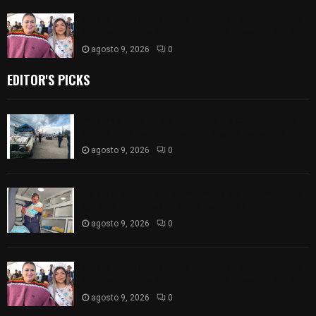
Blanca Angulo respalda a Jocelyne Gómez rumbo
a la elección de Reina de la Feria Tlaxcala 2026
agosto 9, 2026
0
EDITOR'S PICKS
Frustran policías de SPM robo de camioneta en
comunidad de Tlaltepango; hay un detenido
agosto 9, 2026
0
¡Es niño! Oportuna intervención de paramédicos
ayuda al nacimiento de un bebé en SPM
agosto 9, 2026
0
Blanca Angulo respalda a Jocelyne Gómez rumbo
a la elección de Reina de la Feria Tlaxcala 2026
agosto 9, 2026
0