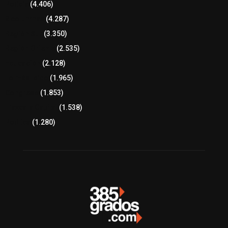
Policía
(4.406)
8 columnas
(4.287)
Región Sur
(3.350)
Región Oriente
(2.535)
Educación
(2.128)
Lo más leído
(1.965)
Congreso
(1.853)
Tlaxcala Capital
(1.538)
Política
(1.280)