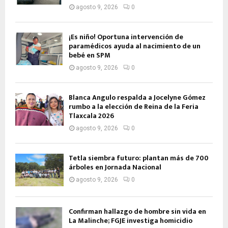
agosto 9, 2026
0
¡Es niño! Oportuna intervención de
paramédicos ayuda al nacimiento de un
bebé en SPM
agosto 9, 2026
0
Blanca Angulo respalda a Jocelyne Gómez
rumbo a la elección de Reina de la Feria
Tlaxcala 2026
agosto 9, 2026
0
Tetla siembra futuro: plantan más de 700
árboles en Jornada Nacional
agosto 9, 2026
0
Confirman hallazgo de hombre sin vida en
La Malinche; FGJE investiga homicidio