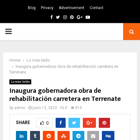
Blog
Privacy
Advertisement
Contact
Facebook
Twitter
Instagram
Pinterest
Google
Youtube
PRIMARY
MENU
Home
Lo más leído
Inaugura gobernadora obra de rehabilitación carretera en
Terrenate
Lo más leído
Inaugura gobernadora obra de
rehabilitación carretera en Terrenate
by
admin
junio 13, 2023
0
815
SHARE
0