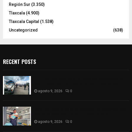
Región Sur
(3.350)
Tlaxcala
(4.900)
Tlaxcala Capital
(1.538)
Uncategorized
(638)
RECENT POSTS
Frustran policías de SPM robo de camioneta en
comunidad de Tlaltepango; hay un detenido
agosto 9, 2026
0
¡Es niño! Oportuna intervención de paramédicos
ayuda al nacimiento de un bebé en SPM
agosto 9, 2026
0