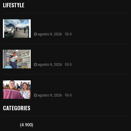
LIFESTYLE
Frustran policías de SPM robo de camioneta en
comunidad de Tlaltepango; hay un detenido
agosto 9, 2026
0
¡Es niño! Oportuna intervención de paramédicos
ayuda al nacimiento de un bebé en SPM
agosto 9, 2026
0
Blanca Angulo respalda a Jocelyne Gómez rumbo
a la elección de Reina de la Feria Tlaxcala 2026
agosto 9, 2026
0
CATEGORIES
Tlaxcala
(4.900)