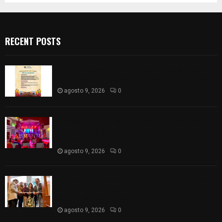
RECENT POSTS
Huamantla vivirá un domingo de fiesta, tradición
y cultura con una gran cartelera de actividades
agosto 9, 2026
0
El escenario cultural de la Feria Internacional del
Arte Efímero y la Dalia vivió una noche llena de
música en...
agosto 9, 2026
0
El museo taurino se vistió de arte, fotografía y
tradición con la agenda cultural taurina de la
Feria Internacional del...
agosto 9, 2026
0