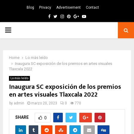
Blog
Privacy
Advertisement
Contact
Facebook
Twitter
Instagram
Pinterest
Google
Youtube
PRIMARY
MENU
Home
Lo más leído
Inaugura SC exposición de los premios en artes visuales
Tlaxcala 2022
Lo más leído
Inaugura SC exposición de los premios
en artes visuales Tlaxcala 2022
by
admin
marzo 20, 2023
0
770
SHARE
0