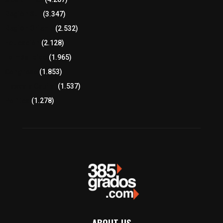
Región Sur
(3.347)
Región Oriente
(2.532)
Educación
(2.128)
Lo más leído
(1.965)
Congreso
(1.853)
Tlaxcala Capital
(1.537)
Política
(1.278)