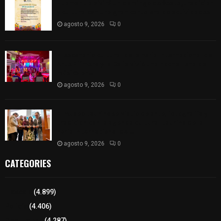
Huamantla vivirá un domingo de fiesta, tradición
y cultura con una gran cartelera de actividades
agosto 9, 2026
0
El escenario cultural de la Feria Internacional del
Arte Efímero y la Dalia vivió una noche llena de
música en...
agosto 9, 2026
0
El museo taurino se vistió de arte, fotografía y
tradición con la agenda cultural taurina de la
Feria Internacional del...
agosto 9, 2026
0
CATEGORIES
Tlaxcala
(4.899)
Policía
(4.406)
8 columnas
(4.287)