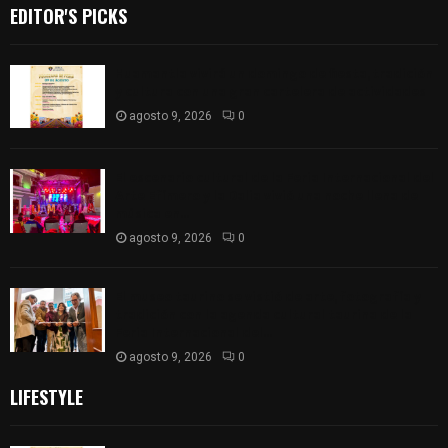
EDITOR'S PICKS
Huamantla vivirá un domingo de fiesta, tradición
y cultura con una gran cartelera de actividades
agosto 9, 2026
0
El escenario cultural de la Feria Internacional del
Arte Efímero y la Dalia vivió una noche llena de
música en...
agosto 9, 2026
0
El museo taurino se vistió de arte, fotografía y
tradición con la agenda cultural taurina de la
Feria Internacional del...
agosto 9, 2026
0
LIFESTYLE