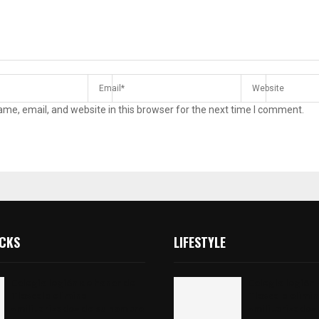
me, email, and website in this browser for the next time I comment.
ICKS
LIFESTYLE
Colegio legión de honor de
Colegio legión
Tlaxcala elimina
Tlaxcala elimi
«militarizado» de su nombre
«militarizado»