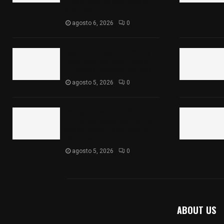
tras orden de cierre de la
SEP federal
agosto 6, 2026
0
ISSSTE entrega 242 camas
hospitalarias eléctricas a
unidades médicas del país
agosto 5, 2026
0
Inauguran en Galería
Municipal exposición por el
XXI aniversario del Jardín
del Arte
agosto 5, 2026
0
ABOUT US