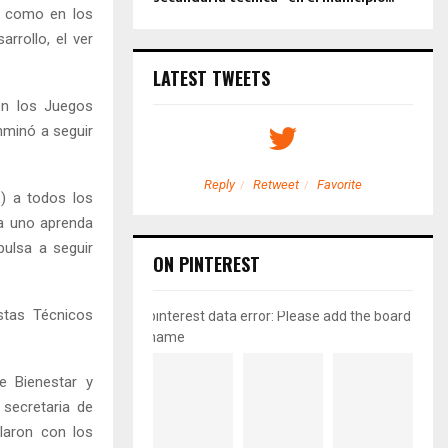
í como en los
rrollo, el ver
LATEST TWEETS
en los Juegos
nminó a seguir
etweet
Favorite
Reply
Retweet
Favorite
) a todos los
da uno aprenda
ulsa a seguir
ON PINTEREST
istas Técnicos
pinterest data error: Please add the board
name
e Bienestar y
 secretaria de
rlaron con los