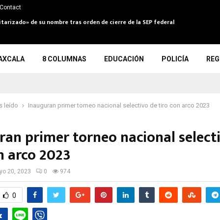
Contact
itarizado» de su nombre tras orden de cierre de la SEP federal
AXCALA
8 COLUMNAS
EDUCACIÓN
POLICÍA
REG
 leído
Inauguran primer torneo nacional selectivo de tiro con arco 2023
ran primer torneo nacional select
on arco 2023
o 20, 2023
0
974
0