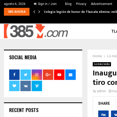
agosto 6, 2026
Sign in / Join
Blog
Privacy
Advertisement
Colegio legión de honor de Tlaxcala elimina «mil
385 AHORA
TL
SOCIAL MEDIA
Home
Lo más
Lo más leído
Inaugu
tiro c
by
admin
may
SHARE
RECENT POSTS