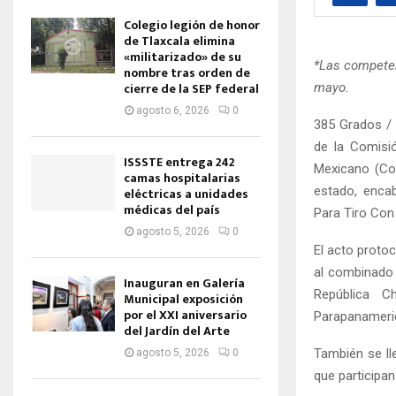
Colegio legión de honor
de Tlaxcala elimina
«militarizado» de su
*Las competen
nombre tras orden de
cierre de la SEP federal
mayo.
agosto 6, 2026
0
385 Grados / 
de la Comisi
ISSSTE entrega 242
Mexicano (Cop
camas hospitalarias
estado, enca
eléctricas a unidades
médicas del país
Para Tiro Con
agosto 5, 2026
0
El acto protoc
al combinado 
Inauguran en Galería
República C
Municipal exposición
por el XXI aniversario
Parapanameri
del Jardín del Arte
También se ll
agosto 5, 2026
0
que participa