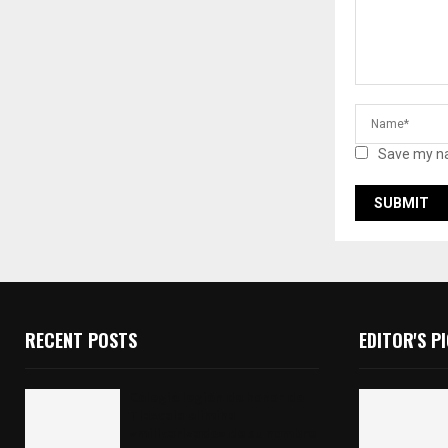
Save my na
RECENT POSTS
EDITOR'S P
Colegio legión de honor de
Tlaxcala elimina
«militarizado» de su nombre