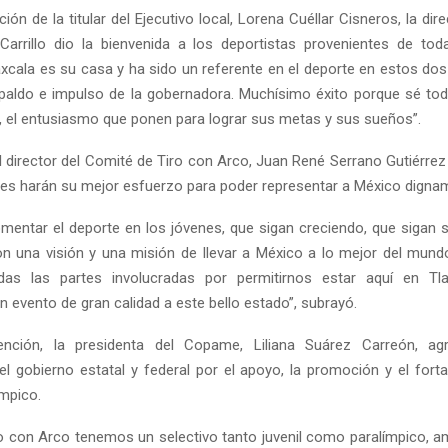
ión de la titular del Ejecutivo local, Lorena Cuéllar Cisneros, la dire
arrillo dio la bienvenida a los deportistas provenientes de tod
axcala es su casa y ha sido un referente en el deporte en estos dos
spaldo e impulso de la gobernadora. Muchísimo éxito porque sé toda
, el entusiasmo que ponen para lograr sus metas y sus sueños”.
el director del Comité de Tiro con Arco, Juan René Serrano Gutiérrez
ntes harán su mejor esfuerzo para poder representar a México digna
entar el deporte en los jóvenes, que sigan creciendo, que sigan 
on una visión y una misión de llevar a México a lo mejor del mun
das las partes involucradas por permitirnos estar aquí en Tla
 evento de gran calidad a este bello estado”, subrayó.
ención, la presidenta del Copame, Liliana Suárez Carreón, ag
el gobierno estatal y federal por el apoyo, la promoción y el forta
ímpico.
ro con Arco tenemos un selectivo tanto juvenil como paralímpico,