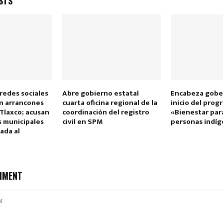
STS
redes sociales
Abre gobierno estatal
Encabeza gobe
en arrancones
cuarta oficina regional de la
inicio del prog
 Tlaxco; acusan
coordinación del registro
«Bienestar para
s municipales
civil en SPM
personas indíg
ada al
MMENT