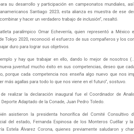
para su desarrollo y participación en campeonatos mundiales, as
namericanos Santiago 2023; esta alianza es muestra de ese desa
ombinar y hacer un verdadero trabajo de inclusión”, resaltó.
 atleta paralímpico Omar Echeverría, quien representó a México 
de Tokyo 2020, reconoció el esfuerzo de sus compañeros y los co
bajar duro para lograr sus objetivos.
Reply
Retweet
Favorite
Reply
R
emplo y hay que trabajar en ello, dando lo mejor de nosotros (…
a nueva juventud mucho éxito en sus competencias, deseo que ca
eo, porque cada competencia nos enseña algo nuevo que nos imp
er más agallas para todo lo que nos viene en el futuro”, sostuvo.
de realizar la declaración inaugural fue el Coordinador de Anal
l Deporte Adaptado de la Conade, Juan Pedro Toledo.
ién asistieron la presidenta honorífica del Comité Consultivo d
cial del estado, Fernanda Espinosa de los Monteros Cuéllar y la
ría Estela Álvarez Corona, quienes previamente saludaron y cha