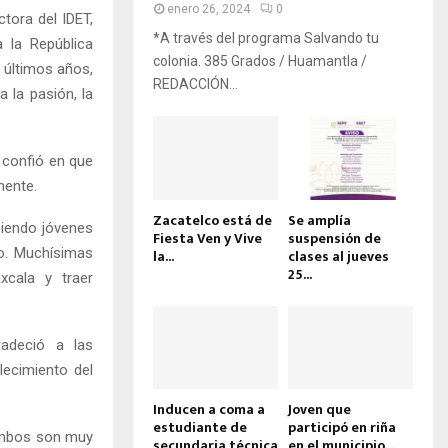
enero 26, 2024
0
ctora del IDET,
*A través del programa Salvando tu
a la República
colonia. 385 Grados / Huamantla /
 últimos años,
REDACCIÓN...
 la pasión, la
 confió en que
mente.
Zacatelco está de
Se amplía
siendo jóvenes
Fiesta Ven y Vive
suspensión de
do. Muchísimas
la...
clases al jueves
25...
xcala y traer
radeció a las
lecimiento del
Inducen a coma a
Joven que
estudiante de
participó en riña
 ambos son muy
secundaria técnica
en el municipio...