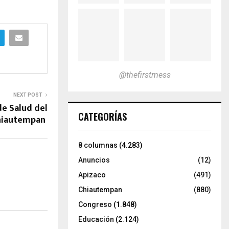
@thefirstmess
NEXT POST
de Salud del
CATEGORÍAS
Chiautempan
8 columnas
(4.283)
Anuncios
(12)
Apizaco
(491)
Chiautempan
(880)
Congreso
(1.848)
Educación
(2.124)