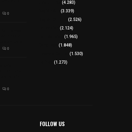
ierre de la
8 columnas
(4.283)
Región Sur
(3.339)
0
Región Oriente
(2.526)
Educación
(2.124)
a 242 camas
léctricas a
Lo más leído
(1.965)
as del país
Congreso
(1.848)
0
Tlaxcala Capital
(1.530)
Política
(1.273)
alería
ición por el
 del Jardín
0
FOLLOW US