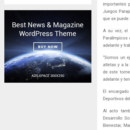
importantes 
Juegos Parapa
que se puede c
A su vez, el
Paralímpicos 
adelante y tra
“Somos un ej
atletas y a l
de este torn
adelante y ten
El encargado 
Deportivos de
Al acto tamb
Desarrollo So
Bienestar, Ma