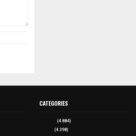
CATEGORIES
 de honor de
Tlaxcala
(4.884)
na
Policía
(4.398)
 de su nombre