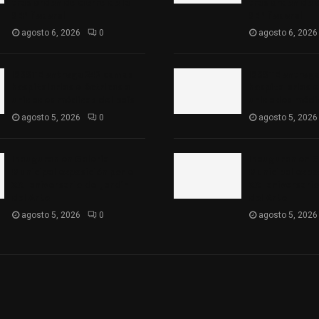
tras orden de cierre de la
tras orden de c
SEP federal
SEP federal
agosto 6, 2026
0
agosto 6, 2026
ISSSTE entrega 242 camas
ISSSTE entreg
hospitalarias eléctricas a
hospitalarias e
unidades médicas del país
unidades médic
agosto 5, 2026
0
agosto 5, 2026
Inauguran en Galería
Inauguran en G
Municipal exposición por el
Municipal expos
XXI aniversario del Jardín
XXI aniversario
del Arte
del Arte
agosto 5, 2026
0
agosto 5, 2026