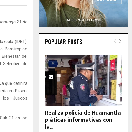
H
 domingo 21 de
POPULAR POSTS
axcala (IDET),
s Paralímpico
 Bienestar del
 Selectivo de
va que definirá
ría en Pilsen,
a los Juegos
Realiza policía de Huamantla
pláticas informativas con
 Sub-21 en los
la...