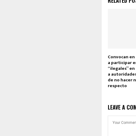
RELATED PO
Convocan en 
a participar 
“ilegales” en
a autoridade
de no hacer n
respecto
LEAVE A CO